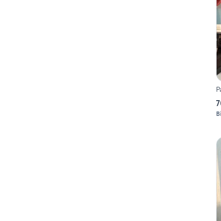
P
7
B