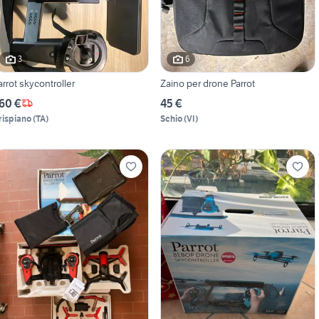
3
6
arrot skycontroller
Zaino per drone Parrot
60 €
45 €
rispiano
(
TA
)
Schio
(
VI
)