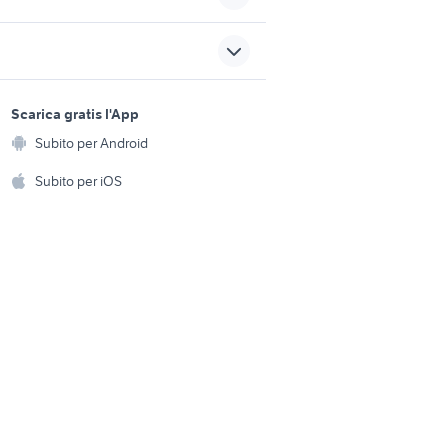
iphone 12 pro max telefonia
casio exilim prezzi
sports e hobby
telescopio solare
a
Scarica gratis l'App
Animali
ntage
microsd 8gb
Subito per Android
ento e
Accessori per animali
hi
Subito per iOS
Musica e Film
omestici
Libri e Riviste
e Fai da te
Strumenti Musicali
amento e
ri
Sports
 i bambini
Biciclette
Collezionismo