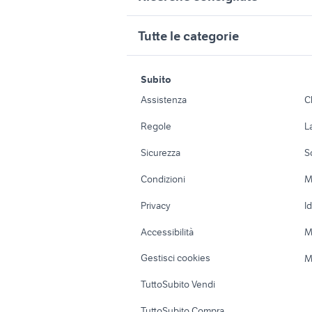
minolta srt 303
n
tv audio
sony 24 70 2.8 fotografia
m
13 megapixel
Tutte le categorie
provincia
canon m6 mark ii
c
sansui au 9500
lumix 20
reflex nikon d7200
o
motori
immobili
batteria gopro hero
nikon 85 
sony alpha 6500
g
Subito
Auto
Appartamenti
yashica fx d quartz
s
canon g7x mark ii
gopro 1
Assistenza
C
nikon coolpix s3100
y
Accessori Auto
Camere/Posti l
Regole
L
Moto e Scooter
Ville singole e
Sicurezza
S
Accessori Moto
Terreni e rustic
Condizioni
M
Nautica
Garage e box
Privacy
I
Caravan e Camper
Loft, mansarde 
Accessibilità
M
Veicoli commerciali
Case vacanza
Gestisci cookies
M
Uffici e Locali
TuttoSubito Vendi
commerciali
TuttoSubito Compra