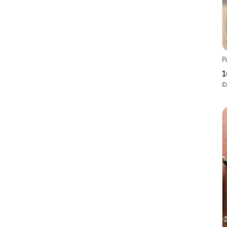
P
1
C