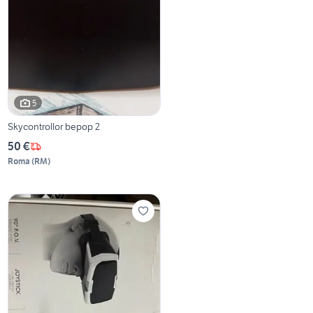
5
Skycontrollor bepop 2
50 €
Roma
(
RM
)