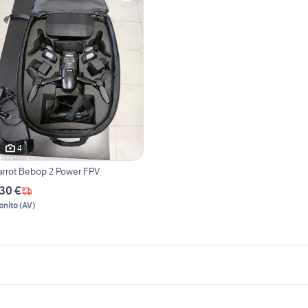
4
arrot Bebop 2 Power FPV
30 €
onito
(
AV
)
icherche simili
Suggerimenti