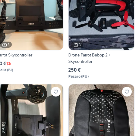
3
3
arrot Skycontroller
Drone Parrot Bebop 2 +
Skycontroller
0 €
250 €
iella
(
BI
)
Pesaro
(
PU
)