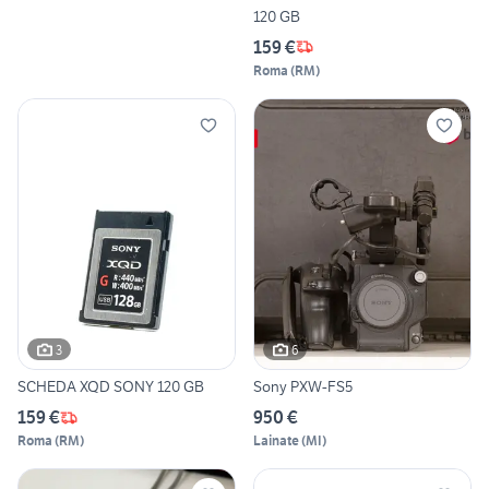
120 GB
159 €
Roma
(
RM
)
3
6
SCHEDA XQD SONY 120 GB
Sony PXW-FS5
159 €
950 €
Roma
(
RM
)
Lainate
(
MI
)