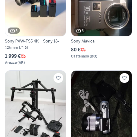
5
6
Sony PXW-FS5 4K + Sony 18-
Sony Mavica
105mm f/4 G
80 €
1.999 €
Castenaso
(
BO
)
Arezzo
(
AR
)