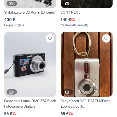
6
6
Stabilizzatore DJI Ronin (1ª serie)
SONY NEX 3
400 €
140 €
Legnano
(
MI
)
Castano Primo
(
MI
)
6
6
Panasonic Lumix DMC-FS7 Black
Sanyo Xacti DSC-DS7 7.1 MPixel
Fotocamera Digitale
Zoom ottico 3x
55 €
55 €