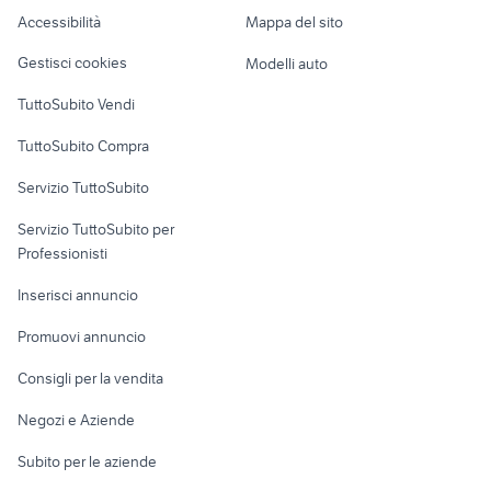
Caravan e Camper
Accessibilità
Mappa del sito
Loft, mansarde e
Veicoli commerciali
altro
Gestisci cookies
Modelli auto
Case vacanza
TuttoSubito Vendi
Uffici e Locali
TuttoSubito Compra
commerciali
Servizio TuttoSubito
elettronica
per la casa e la
sports e hobby
Servizio TuttoSubito per
persona
Informatica
Animali
Professionisti
Arredamento e
Console e
Accessori per
Casalinghi
Inserisci annuncio
Videogiochi
animali
Elettrodomestici
Promuovi annuncio
Audio/Video
Musica e Film
Giardino e Fai da te
Consigli per la vendita
Fotografia
Libri e Riviste
Abbigliamento e
Negozi e Aziende
Telefonia
Strumenti Musicali
Accessori
Subito per le aziende
Sports
Tutto per i bambini