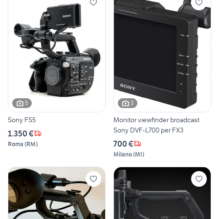
5
3
Sony FS5
Monitor viewfinder broadcast
Sony DVF-L700 per FX3
1.350 €
700 €
Roma
(
RM
)
Milano
(
MI
)