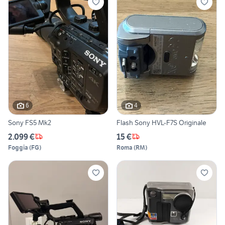
6
4
Sony FS5 Mk2
Flash Sony HVL-F7S Originale
2.099 €
15 €
Foggia
(
FG
)
Roma
(
RM
)