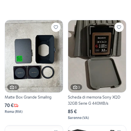
6
3
Matte Box Grande Smallrig
Scheda di memoria Sony XQD
32GB Serie G 440MB/s
70 €
85 €
Roma
(
RM
)
Saronno
(
VA
)