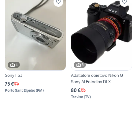
4
6
Sony FS3
Adattatore obiettivo Nikon G
Sony AI Fotodiox DLX
75 €
80 €
Porto Sant'Elpidio
(
FM
)
Treviso
(
TV
)