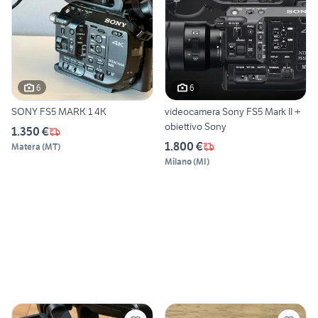
6
6
SONY FS5 MARK 1 4K
videocamera Sony FS5 Mark II +
obiettivo Sony
1.350 €
1.800 €
Matera
(
MT
)
Milano
(
MI
)