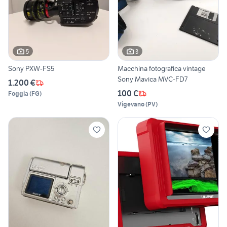
5
3
Sony PXW-FS5
Macchina fotografica vintage
Sony Mavica MVC-FD7
1.200 €
100 €
Foggia
(
FG
)
Vigevano
(
PV
)