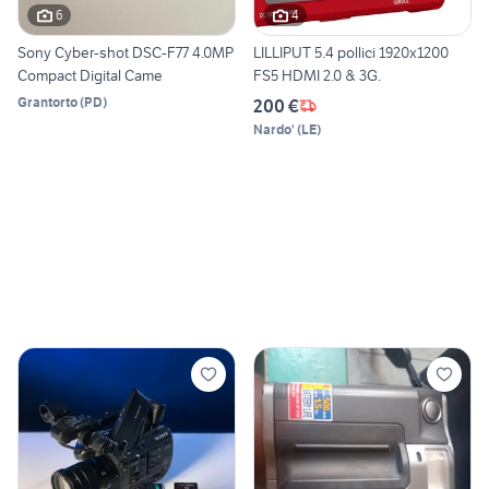
6
4
Sony Cyber-shot DSC-F77 4.0MP
LILLIPUT 5.4 pollici 1920x1200
Compact Digital Came
FS5 HDMI 2.0 & 3G.
Grantorto
(
PD
)
200 €
Nardo'
(
LE
)