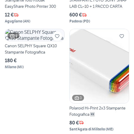
Stampante foto Kodak
STAMPANTE FOTO SONY SNAP
EasyShare Photo Printer 300
LAB CL–10 + 1 PACCO CARTA
12 €
600 €
Agugliano
(
AN
)
Padova
(
PD
)
4
Canon SELPHY Square QX10
Stampante Fotografica
180 €
Milano
(
MI
)
3
Polaroid Hi-Print 2x3 Stampante
Fotografica 🆕
80 €
Sant'Agata di Militello
(
ME
)