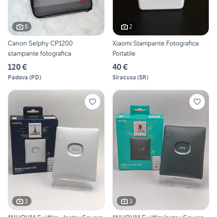
6
2
Canon Selphy CP1200
Xiaomi Stampante Fotografica
stampante fotografica
Portatile
120 €
40 €
Padova
(
PD
)
Siracusa
(
SR
)
3
3