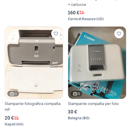
+ cartucce
160 €
Corno di Rosazzo
(
UD
)
3
6
Stampante fotografica compatta
Stampante compatta per foto
HP
30 €
20 €
Bologna
(
BO
)
Napoli
(
NA
)