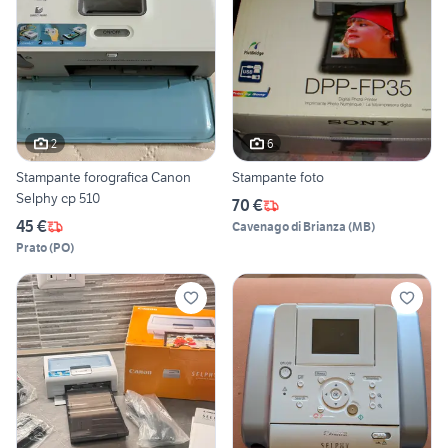
2
6
Stampante forografica Canon
Stampante foto
Selphy cp 510
70 €
45 €
Cavenago di Brianza
(
MB
)
Prato
(
PO
)