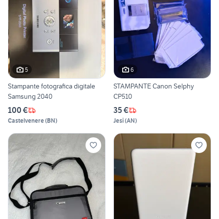
5
6
Stampante fotografica digitale
STAMPANTE Canon Selphy
Samsung 2040
CP510
100 €
35 €
Castelvenere
(
BN
)
Jesi
(
AN
)