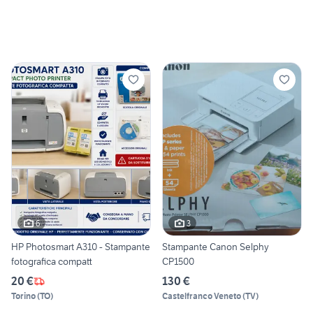
6
3
HP Photosmart A310 - Stampante
Stampante Canon Selphy
fotografica compatt
CP1500
20 €
130 €
Torino
(
TO
)
Castelfranco Veneto
(
TV
)