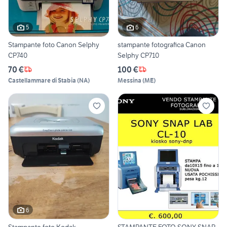
5
6
Stampante foto Canon Selphy
stampante fotografica Canon
CP740
Selphy CP710
70 €
100 €
Castellammare di Stabia
(
NA
)
Messina
(
ME
)
6