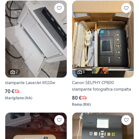
2
6
stampante LaserJet M110w
Canon SELPHY CP800
stampante fotografica compatta
70 €
80 €
Marigliano
(
NA
)
Roma
(
RM
)