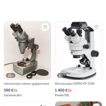
6
3
microscopio stereo giapponese
Microscopio KERN KP-5294
390 €
1.400 €
Cormano
(
MI
)
Pineto
(
TE
)