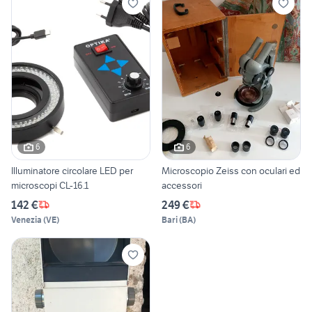
6
6
Illuminatore circolare LED per
Microscopio Zeiss con oculari ed
microscopi CL-16.1
accessori
142 €
249 €
Venezia
(
VE
)
Bari
(
BA
)