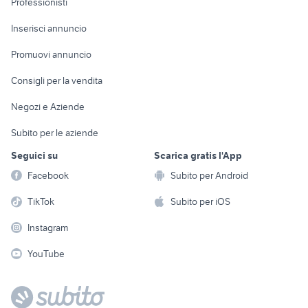
Professionisti
Arredamento e
Console e
Accessori per
Casalinghi
Inserisci annuncio
Videogiochi
animali
Elettrodomestici
Promuovi annuncio
Audio/Video
Musica e Film
Giardino e Fai da te
Consigli per la vendita
Fotografia
Libri e Riviste
Abbigliamento e
Negozi e Aziende
Telefonia
Strumenti Musicali
Accessori
Subito per le aziende
Sports
Tutto per i bambini
Seguici su
Scarica gratis l'App
Biciclette
Facebook
Subito per Android
Collezionismo
TikTok
Subito per iOS
Instagram
YouTube