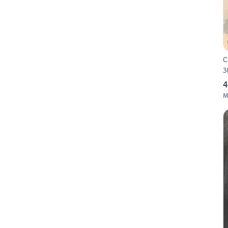
C
3
4
M