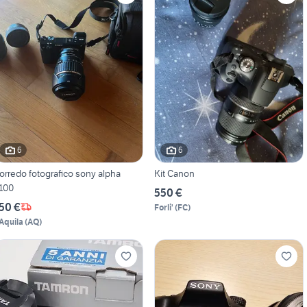
6
6
orredo fotografico sony alpha
Kit Canon
100
550 €
50 €
Forli'
(
FC
)
'Aquila
(
AQ
)