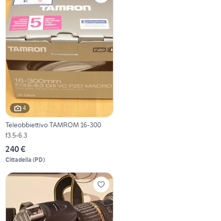
4
Teleobbiettivo TAMROM 16-300
f3.5-6.3
240 €
Cittadella
(
PD
)