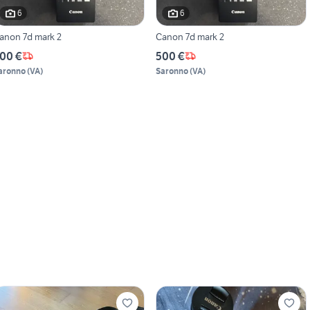
6
6
anon 7d mark 2
Canon 7d mark 2
00 €
500 €
aronno
(
VA
)
Saronno
(
VA
)