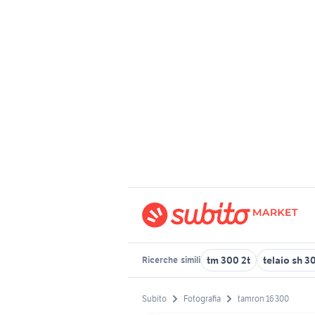
tm 300 2t
telaio sh 3
Ricerche
simili
Subito
Fotografia
tamron 16 300