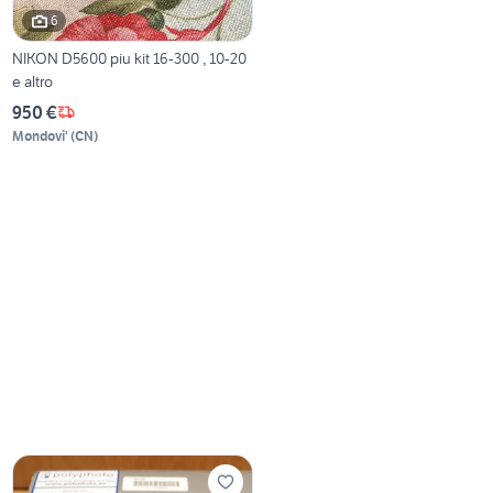
6
NIKON D5600 piu kit 16-300 , 10-20
e altro
950 €
Mondovi'
(
CN
)