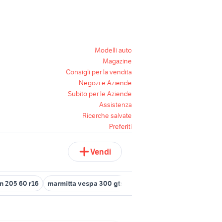
Modelli auto
Magazine
Consigli per la vendita
Negozi e Aziende
Subito per le Aziende
Assistenza
Ricerche salvate
Preferiti
Vendi
n 205 60 r16
marmitta vespa 300 gts
iveco daily 35c16 veicoli 