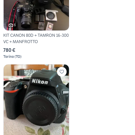
6
KIT CANON 80D + TAMRON 16-300
VC + MANFROTTO
780 €
Torino
(
TO
)