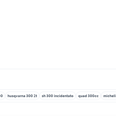
00
husqvarna 300 2t
sh 300 incidentato
quad 300cc
micheli