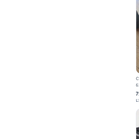
C
6
7
L