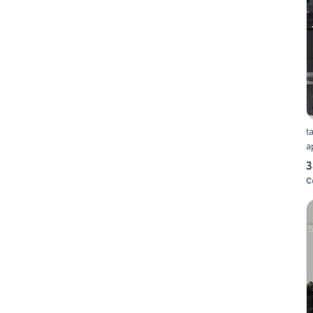
t
a
3
C