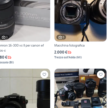
3
5
amron 16-300 vc II per canon ef
Macchina fotografica
ps-c
2.000 €
80 €
Trezzo sull'Adda
(
MI
)
ossato
(
BI
)