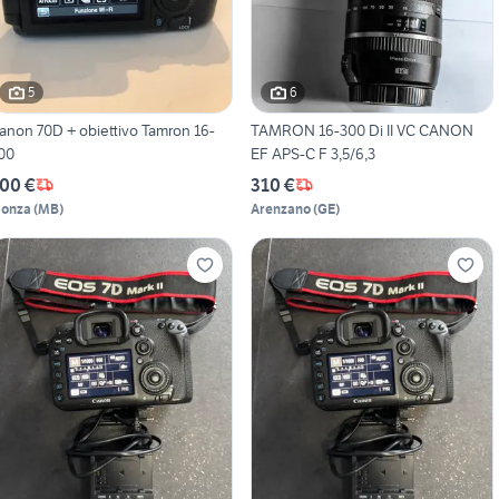
5
6
anon 70D + obiettivo Tamron 16-
TAMRON 16-300 Di II VC CANON
00
EF APS-C F 3,5/6,3
00 €
310 €
onza
(
MB
)
Arenzano
(
GE
)