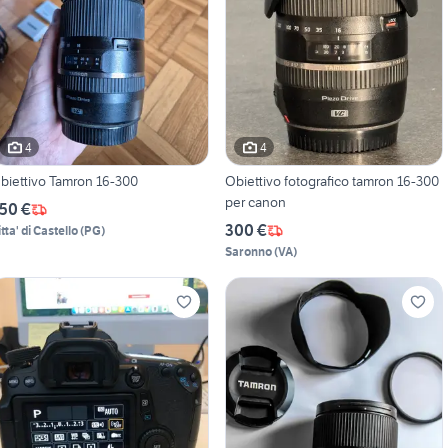
4
4
biettivo Tamron 16-300
Obiettivo fotografico tamron 16-300
per canon
50 €
300 €
tta' di Castello
(
PG
)
Saronno
(
VA
)