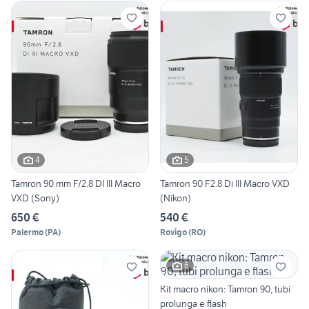
4
5
Tamron 90 mm F/2.8 DI III Macro
Tamron 90 F2.8 Di III Macro VXD
VXD (Sony)
(Nikon)
650 €
540 €
Palermo
(
PA
)
Rovigo
(
RO
)
6
Kit macro nikon: Tamron 90, tubi
prolunga e flash