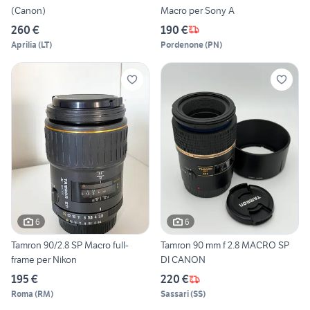
(Canon)
Macro per Sony A
260 €
190 €
Aprilia
(
LT
)
Pordenone
(
PN
)
6
6
Tamron 90/2.8 SP Macro full-
Tamron 90 mm f 2.8 MACRO SP
frame per Nikon
DI CANON
195 €
220 €
Roma
(
RM
)
Sassari
(
SS
)