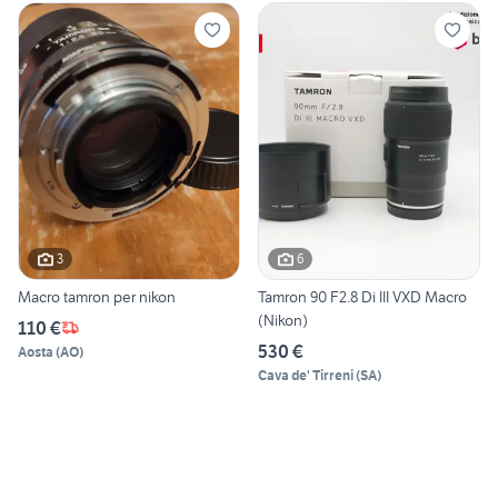
3
6
Macro tamron per nikon
Tamron 90 F2.8 Di III VXD Macro
(Nikon)
110 €
530 €
Aosta
(
AO
)
Cava de' Tirreni
(
SA
)