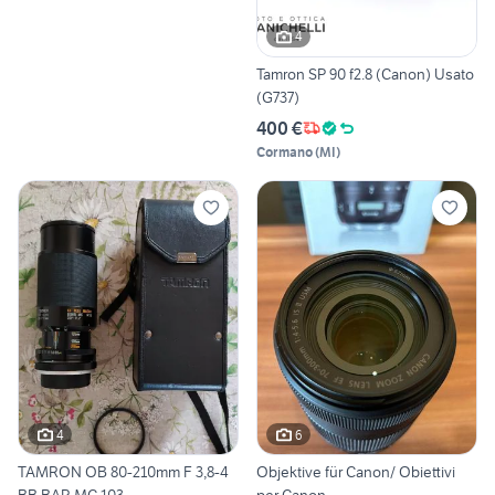
4
Tamron SP 90 f2.8 (Canon) Usato
(G737)
400 €
Cormano
(
MI
)
4
6
TAMRON OB 80-210mm F 3,8-4
Objektive für Canon/ Obiettivi