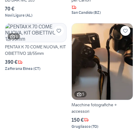
BB BAR MC 103
per Canon
70 €
San Candido
(
BZ
)
Novi Ligure
(
AL
)
6
PENTAX K 70 COME NUOVA, KIT
OBIETTIVO 18/55mm
390 €
Zafferana Etnea
(
CT
)
5
Macchine fotografiche +
accessori
150 €
Grugliasco
(
TO
)