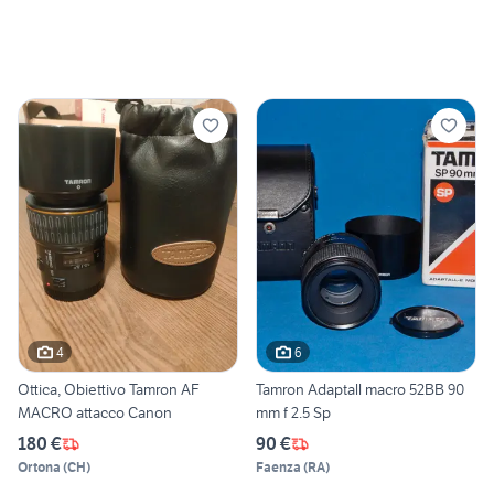
4
6
Ottica, Obiettivo Tamron AF
Tamron Adaptall macro 52BB 90
MACRO attacco Canon
mm f 2.5 Sp
180 €
90 €
Ortona
(
CH
)
Faenza
(
RA
)