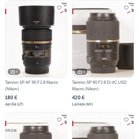
4
4
Tamron SP AF 90 F.2.8 Macro
Tamron SP 90 F2.8 Di VC USD
(Nikon)
Macro (Nikon)
180 €
420 €
Aprilia
(
LT
)
Lainate
(
MI
)