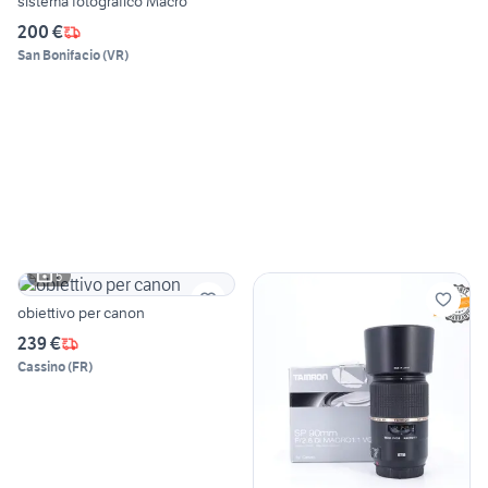
sistema fotografico Macro
200 €
San Bonifacio
(
VR
)
5
obiettivo per canon
239 €
Cassino
(
FR
)