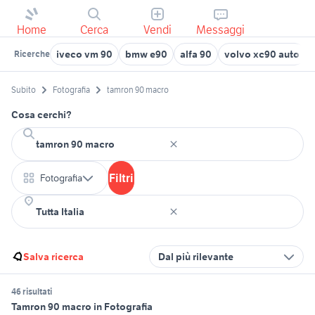
Home
Cerca
Vendi
Messaggi
iveco vm 90
bmw e90
alfa 90
volvo xc90 auto
Ricerche
Subito
Fotografia
tamron 90 macro
Cosa cerchi?
Filtri
Fotografia
Salva ricerca
Dal più rilevante
46 risultati
Tamron 90 macro in Fotografia