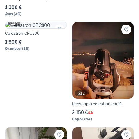
1.200 €
Ayas
(
AO
)
3
Celestron CPC800
1.500 €
Orzinuovi
(
BS
)
2
telescopio celestron cpc11
3.150 €
Napoli
(
NA
)