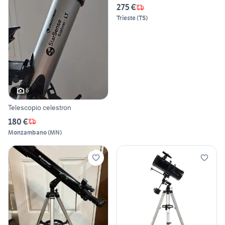
275 €
Trieste
(
TS
)
6
Telescopio celestron
180 €
Monzambano
(
MN
)