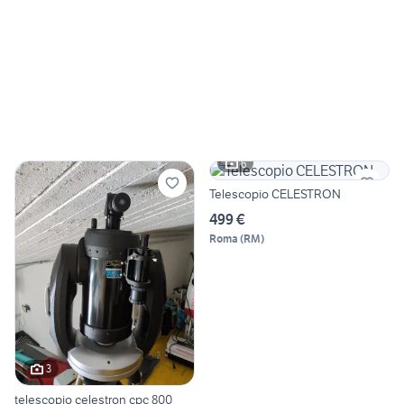
6
Telescopio CELESTRON
499 €
Roma
(
RM
)
3
telescopio celestron cpc 800