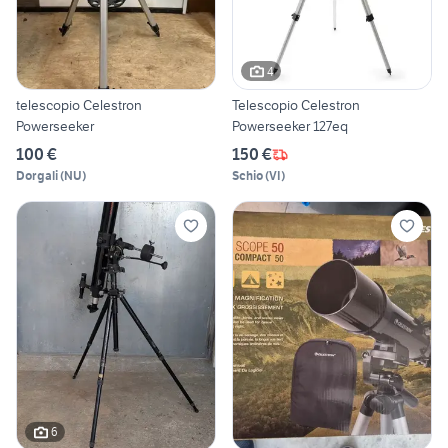
4
telescopio Celestron
Telescopio Celestron
Powerseeker
Powerseeker 127eq
100 €
150 €
Dorgali
(
NU
)
Schio
(
VI
)
6