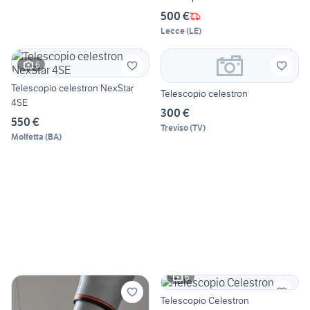
500 €
Lecce
(
LE
)
6
Telescopio celestron NexStar
Telescopio celestron
4SE
300 €
550 €
Treviso
(
TV
)
Molfetta
(
BA
)
6
Telescopio Celestron