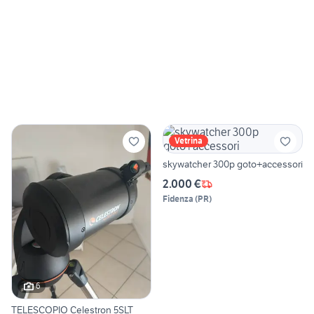
Vetrina
skywatcher 300p goto+accessori
2.000 €
Fidenza
(
PR
)
6
TELESCOPIO Celestron 5SLT