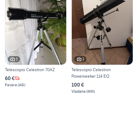
5
3
Telescopio Celestron 70AZ
Telescopio Celestron
Powerseeker 114 EQ
60 €
100 €
Favara
(
AG
)
Viadana
(
MN
)