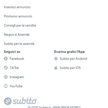
Arredamento e
Console e
Accessori per
Casalinghi
Inserisci annuncio
Videogiochi
animali
Elettrodomestici
Promuovi annuncio
Audio/Video
Musica e Film
Giardino e Fai da te
Consigli per la vendita
Fotografia
Libri e Riviste
Abbigliamento e
Negozi e Aziende
Telefonia
Strumenti Musicali
Accessori
Subito per le aziende
Sports
Tutto per i bambini
Seguici su
Scarica gratis l'App
Biciclette
Facebook
Subito per Android
Collezionismo
TikTok
Subito per iOS
Instagram
YouTube
©
2026
Subito.it - P.IVA 05526340962