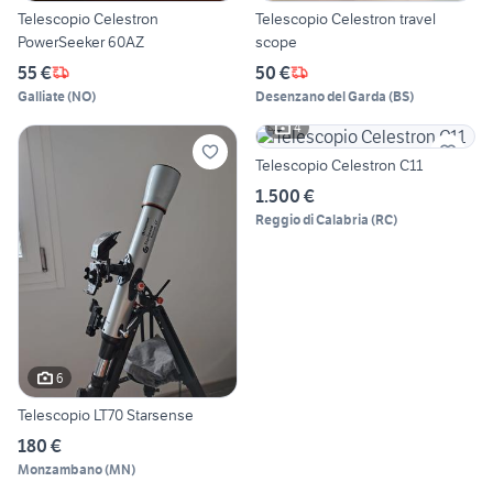
Telescopio Celestron
Telescopio Celestron travel
PowerSeeker 60AZ
scope
55 €
50 €
Galliate
(
NO
)
Desenzano del Garda
(
BS
)
4
Telescopio Celestron C11
1.500 €
Reggio di Calabria
(
RC
)
6
Telescopio LT70 Starsense
180 €
Monzambano
(
MN
)