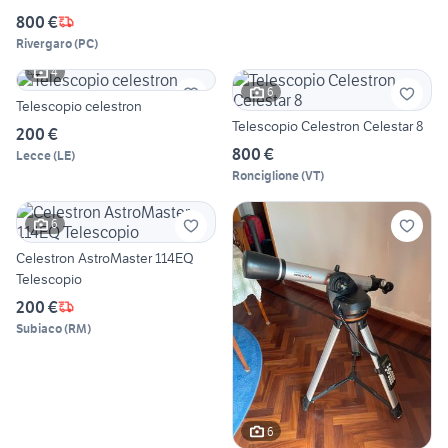
800 €
Rivergaro
(
PC
)
4
6
Telescopio celestron
Telescopio Celestron Celestar 8
200 €
800 €
Lecce
(
LE
)
Ronciglione
(
VT
)
6
Celestron AstroMaster 114EQ
Telescopio
200 €
Subiaco
(
RM
)
6