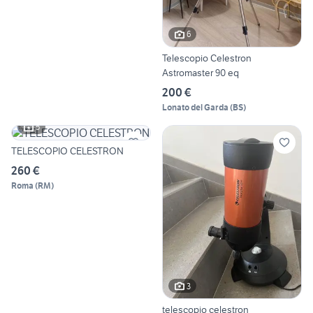
6
Telescopio Celestron
Astromaster 90 eq
200 €
Lonato del Garda
(
BS
)
5
TELESCOPIO CELESTRON
260 €
Roma
(
RM
)
3
telescopio celestron