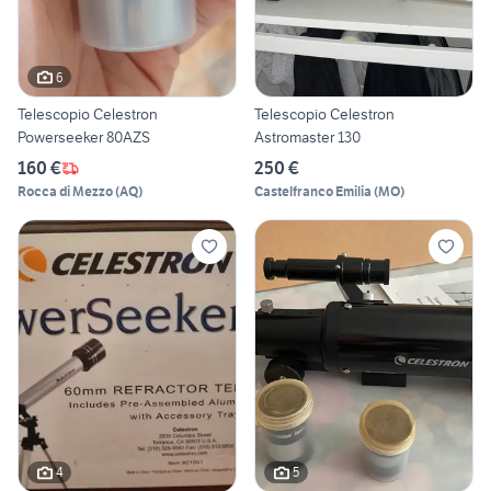
6
Telescopio Celestron
Telescopio Celestron
Powerseeker 80AZS
Astromaster 130
160 €
250 €
Rocca di Mezzo
(
AQ
)
Castelfranco Emilia
(
MO
)
4
5