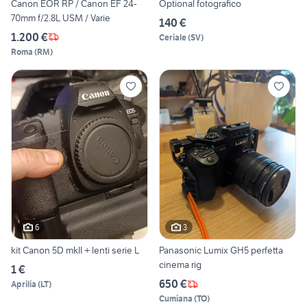
Canon EOR RP / Canon EF 24-
Optional fotografico
70mm f/2.8L USM / Varie
140 €
1.200 €
Ceriale
(
SV
)
Roma
(
RM
)
6
3
kit Canon 5D mkII + lenti serie L
Panasonic Lumix GH5 perfetta
cinema rig
1 €
650 €
Aprilia
(
LT
)
Cumiana
(
TO
)