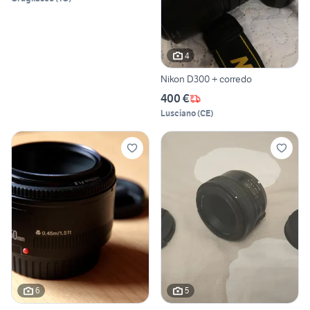
4
Nikon D300 + corredo
400 €
Lusciano
(
CE
)
6
5