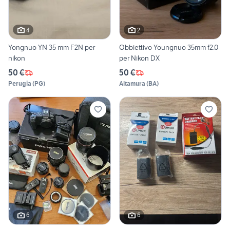
4
2
Yongnuo YN 35 mm F2N per
Obbiettivo Youngnuo 35mm f2.0
nikon
per Nikon DX
50 €
50 €
Perugia
(
PG
)
Altamura
(
BA
)
6
6