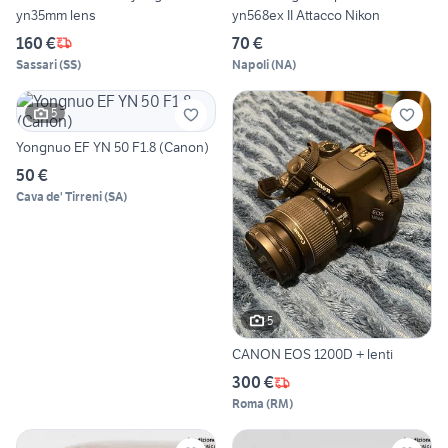
yn35mm lens
yn568ex II Attacco Nikon
160 €
70 €
Sassari
(
SS
)
Napoli
(
NA
)
5
Yongnuo EF YN 50 F1.8 (Canon)
50 €
Cava de' Tirreni
(
SA
)
5
CANON EOS 1200D + lenti
300 €
Roma
(
RM
)