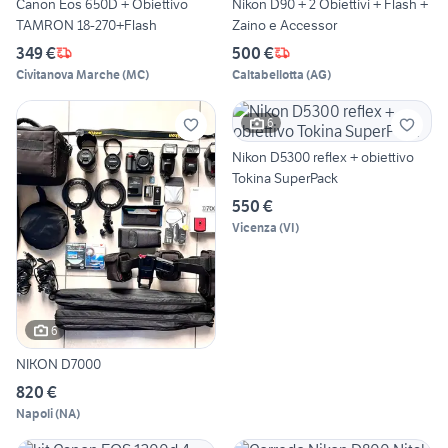
Canon Eos 650D + Obiettivo
Nikon D90 + 2 Obiettivi + Flash +
TAMRON 18-270+Flash
Zaino e Accessor
349 €
500 €
Civitanova Marche
(
MC
)
Caltabellotta
(
AG
)
6
Nikon D5300 reflex + obiettivo
Tokina SuperPack
550 €
Vicenza
(
VI
)
6
NIKON D7000
820 €
Napoli
(
NA
)