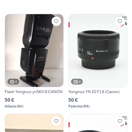
4
4
Flash Yongnuo yn560 III CANON
Yongnuo YN 50 F1.8 (Canon)
50 €
50 €
Milano
(
MI
)
Palermo
(
PA
)