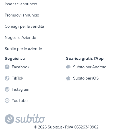
Console e
Accessori per
Casalinghi
Inserisci annuncio
Videogiochi
animali
Elettrodomestici
Promuovi annuncio
Audio/Video
Musica e Film
Giardino e Fai da te
Consigli per la vendita
Fotografia
Libri e Riviste
Abbigliamento e
Negozi e Aziende
Telefonia
Strumenti Musicali
Accessori
Subito per le aziende
Sports
Tutto per i bambini
Seguici su
Scarica gratis l'App
Biciclette
Facebook
Subito per Android
Collezionismo
TikTok
Subito per iOS
Instagram
YouTube
©
2026
Subito.it - P.IVA 05526340962