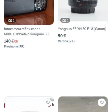
6
6
fotocamera reflex canon
Yongnuo EF YN 50 F1.8 (Canon)
600D+Obbietivo yongnuo 50
50 €
140 €
Verona
(
VR
)
Frosinone
(
FR
)