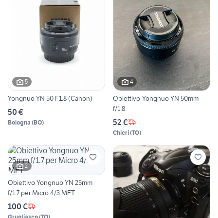
5
4
Yongnuo YN 50 F1.8 (Canon)
Obiettivo-Yongnuo YN 50mm
f/1.8
50 €
52 €
Bologna
(
BO
)
Chieri
(
TO
)
2
Obiettivo Yongnuo YN 25mm
f/1.7 per Micro 4/3 MFT
100 €
Grugliasco
(
TO
)