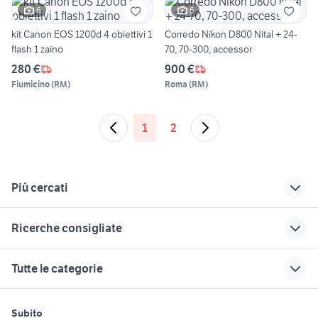
6
6
kit Canon EOS 1200d 4 obiettivi 1
Corredo Nikon D800 Nital + 24-
flash 1 zaino
70, 70-300, accessor
280 €
900 €
Fiumicino
(
RM
)
Roma
(
RM
)
1
2
Più cercati
Correlati
Richerche simili
Suggerimenti
Ricerche consigliate
nikon p950 usata
macchina fotografica
fotocamera per
anni 60
astrofotografia
macchine fotografiche
nikon d7000
canon 7d mkii
Tutte le categorie
montichiari
minolta srt 303
canon 35mm macro
dji 4 drone
sd fotocamera
olympus om 5
telescopio solare
occhiali con
fujifilm x-t100
motori
immobili
lavoro e servizi
fotocamera
canon m6 mark ii
fotocamera nikon d5200
autoradio alpine
nikon coolpix s570
Subito