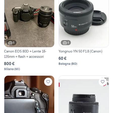
6
4
Canon EOS 80D + Lente 18-
Yongnuo YN 50 F1.8 (Canon)
135mm + flash + accessori
60 €
800 €
Bologna
(
BO
)
Milano
(
MI
)