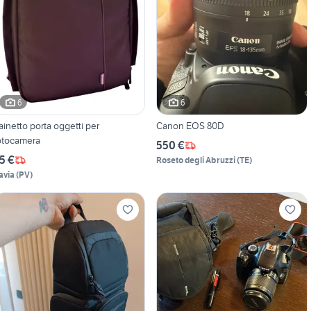
6
6
ainetto porta oggetti per
Canon EOS 80D
otocamera
550 €
5 €
Roseto degli Abruzzi
(
TE
)
avia
(
PV
)