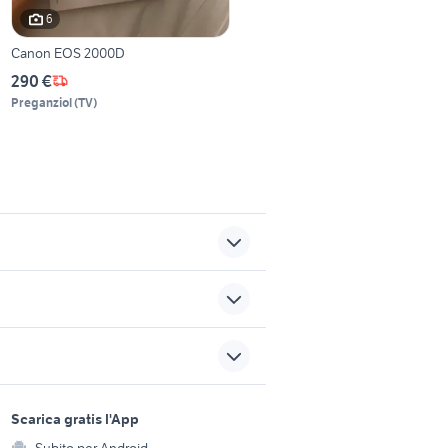
6
Canon EOS 2000D
290 €
Preganziol
(
TV
)
canon eos d200
 video
game boy advance
sports e hobby
x
scheda sd per reflex nikon
a
Scarica gratis l'App
Animali
Subito per Android