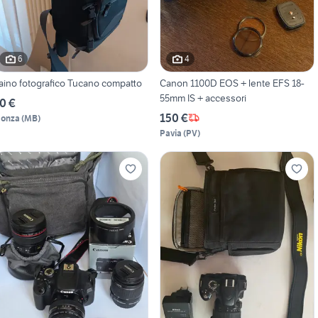
6
4
aino fotografico Tucano compatto
Canon 1100D EOS + lente EFS 18-
55mm IS + accessori
0 €
150 €
onza
(
MB
)
Pavia
(
PV
)