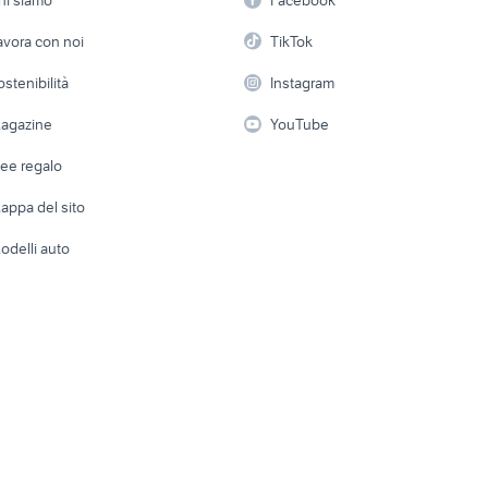
00
software fotocamer
Arredam
solofra
anomatic
etto
Servizi
Console e Videogiochi
Casaling
avora con noi
TikTok
 a schiera
Candidati in cerca di
Audio/Video
Elettrod
ostenibilità
Instagram
lavoro
i
Fotografia
Giardino 
agazine
YouTube
Attrezzature di lavoro
Telefonia
Abbigli
dee regalo
Accesso
e altro
appa del sito
Tutto per
odelli auto