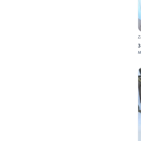
Z
3
M