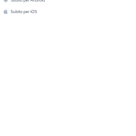
a
yashica
ento e
Accessori per animali
hi
Subito per iOS
Musica e Film
omestici
Libri e Riviste
e Fai da te
Strumenti Musicali
amento e
ri
Sports
 i bambini
Biciclette
Collezionismo