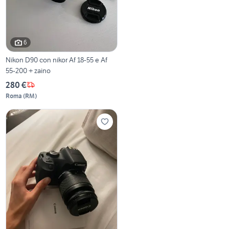
6
Nikon D90 con nikor Af 18-55 e Af
55-200 + zaino
280 €
Roma
(
RM
)