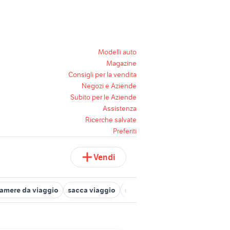
Modelli auto
Magazine
Consigli per la vendita
Negozi e Aziende
Subito per le Aziende
Assistenza
Ricerche salvate
Preferiti
Vendi
amere da viaggio
sacca viaggio
nikon viaggi
borse da viaggio