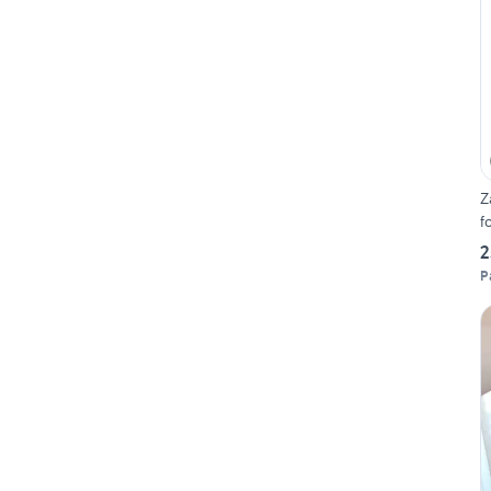
Z
f
2
P