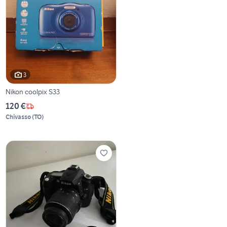
3
Nikon coolpix S33
120 €
Chivasso
(
TO
)