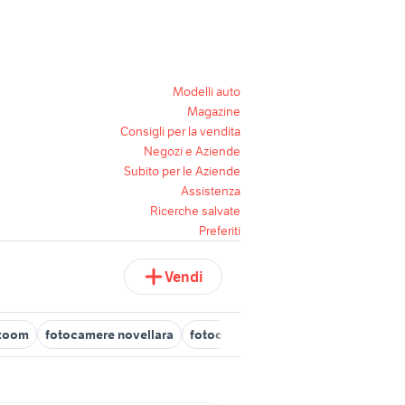
Modelli auto
Magazine
Consigli per la vendita
Negozi e Aziende
Subito per le Aziende
Assistenza
Ricerche salvate
Preferiti
Vendi
rzoom
fotocamere novellara
fotocamere torino
fotocamera pos