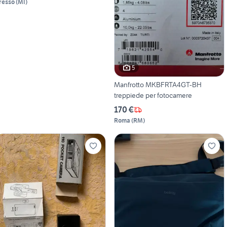
resso
(
MI
)
5
Manfrotto MKBFRTA4GT-BH
treppiede per fotocamere
170 €
Roma
(
RM
)