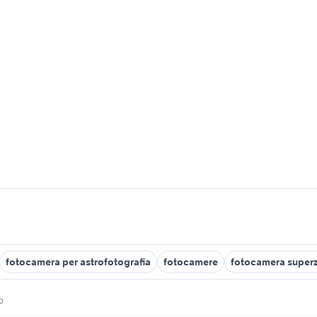
fotocamera per astrofotografia
fotocamere
fotocamera supe
o