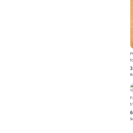
P
f
3
R
F
f
6
S