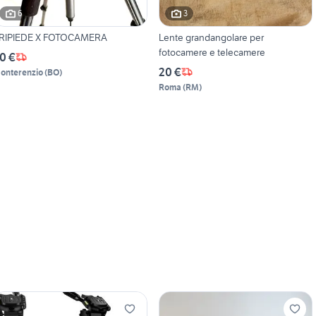
6
3
RIPIEDE X FOTOCAMERA
Lente grandangolare per
fotocamere e telecamere
0 €
20 €
onterenzio
(
BO
)
Roma
(
RM
)