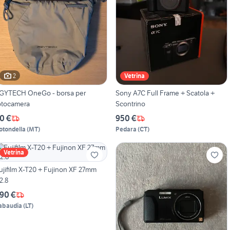
2
Vetrina
GYTECH OneGo - borsa per
Sony A7C Full Frame + Scatola +
otocamera
Scontrino
0 €
950 €
otondella
(
MT
)
Pedara
(
CT
)
Vetrina
ujifilm X-T20 + Fujinon XF 27mm
/2.8
90 €
abaudia
(
LT
)