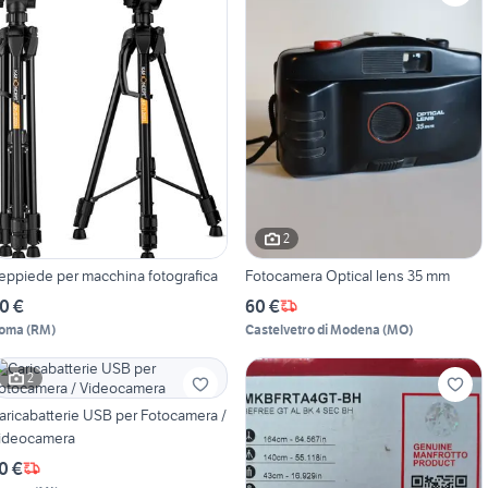
2
reppiede per macchina fotografica
Fotocamera Optical lens 35 mm
0 €
60 €
oma
(
RM
)
Castelvetro di Modena
(
MO
)
2
aricabatterie USB per Fotocamera /
ideocamera
0 €