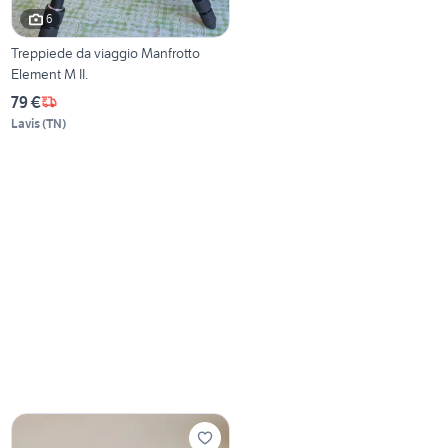
6
Treppiede da viaggio Manfrotto
Element M II.
79 €
Lavis
(
TN
)