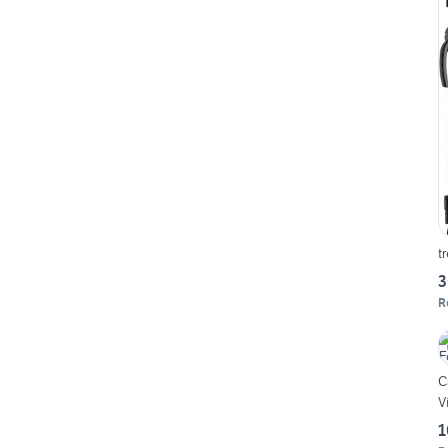
t
3
R
C
V
1