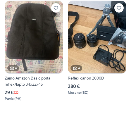
4
4
Zaino Amazon Basic porta
Reflex canon 2000D
reflex/laptp 34x22x45
280 €
29 €
Merano
(
BZ
)
Pavia
(
PV
)