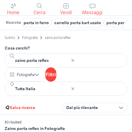
Home
Cerca
Vendi
Messaggi
porta in ferro
carrello porta kart usato
porta per rec
Ricerche
Subito
Fotografia
zaino porta reflex
Cosa cerchi?
Filtri
Fotografia
Salva ricerca
Dal più rilevante
92 risultati
Zaino porta reflex in Fotografia