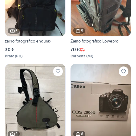
6
5
zaino fotografico endurax
Zaino fotografico Lowepro
30 €
70 €
Prato
(
PO
)
Corbetta
(
MI
)
2
6