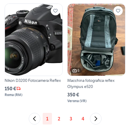
6
Nikon D3200 Fotocamera Reflex
Macchina fotografica reflex
Olympus e520
150 €
350 €
Roma
(
RM
)
Verona
(
VR
)
1
2
3
4