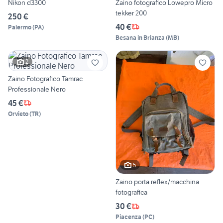
Nikon d3300
Zaino fotografico Lowepro Micro
tekker 200
250 €
40 €
Palermo
(
PA
)
Besana in Brianza
(
MB
)
2
Zaino Fotografico Tamrac
Professionale Nero
45 €
Orvieto
(
TR
)
5
Zaino porta reflex/macchina
fotografica
30 €
Piacenza
(
PC
)