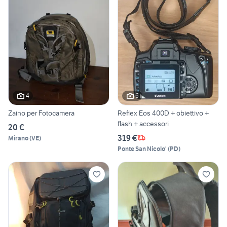
4
6
Zaino per Fotocamera
Reflex Eos 400D + obiettivo +
flash + accessori
20 €
319 €
Mirano
(
VE
)
Ponte San Nicolo'
(
PD
)