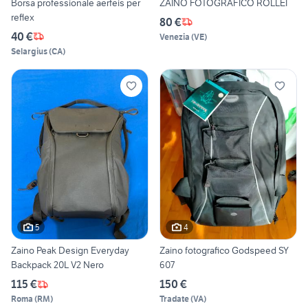
Borsa professionale aerfeis per
ZAINO FOTOGRAFICO ROLLEI
reflex
80 €
40 €
Venezia
(
VE
)
Selargius
(
CA
)
5
4
Zaino Peak Design Everyday
Zaino fotografico Godspeed SY
Backpack 20L V2 Nero
607
115 €
150 €
Roma
(
RM
)
Tradate
(
VA
)