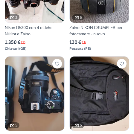
3
6
Nikon D5300 con 4 ottiche
Zaino NIKON CRUMPLER per
Nikkor e Zaino
fotocamere - nuovo
1.350 €
120 €
Chiavari
(
GE
)
Pescara
(
PE
)
5
6