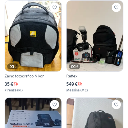
6
4
Zaino fotografico Nikon
Reflex
35 €
549 €
Firenze
(
FI
)
Messina
(
ME
)