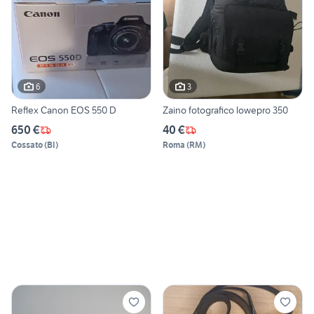
6
3
Reflex Canon EOS 550 D
Zaino fotografico lowepro 350
650 €
40 €
Cossato
(
BI
)
Roma
(
RM
)