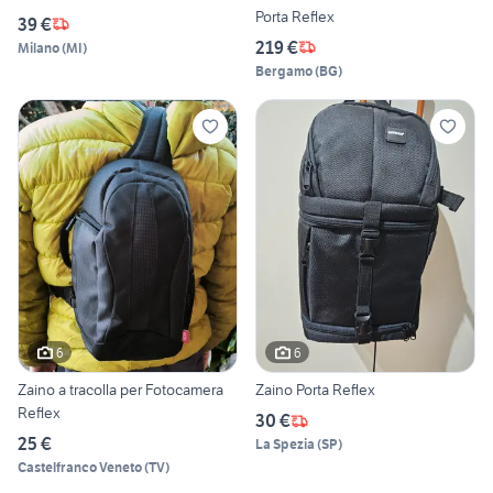
Porta Reflex
39 €
219 €
Milano
(
MI
)
Bergamo
(
BG
)
6
6
Zaino a tracolla per Fotocamera
Zaino Porta Reflex
Reflex
30 €
25 €
La Spezia
(
SP
)
Castelfranco Veneto
(
TV
)