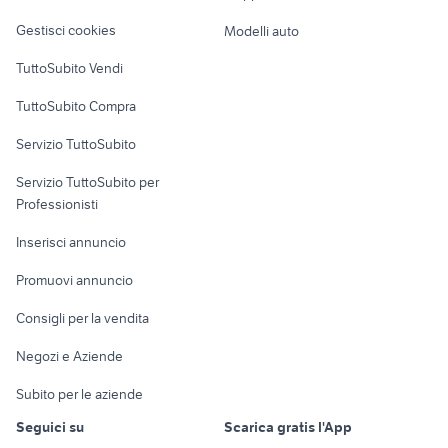
Veicoli commerciali
altro
Gestisci cookies
Modelli auto
Case vacanza
TuttoSubito Vendi
Uffici e Locali
TuttoSubito Compra
commerciali
Servizio TuttoSubito
elettronica
per la casa e la
sports e hobby
Servizio TuttoSubito per
persona
Informatica
Animali
Professionisti
Arredamento e
Console e
Accessori per
Casalinghi
Inserisci annuncio
Videogiochi
animali
Elettrodomestici
Promuovi annuncio
Audio/Video
Musica e Film
Giardino e Fai da te
Consigli per la vendita
Fotografia
Libri e Riviste
Abbigliamento e
Negozi e Aziende
Telefonia
Strumenti Musicali
Accessori
Subito per le aziende
Sports
Tutto per i bambini
Seguici su
Scarica gratis l'App
Biciclette