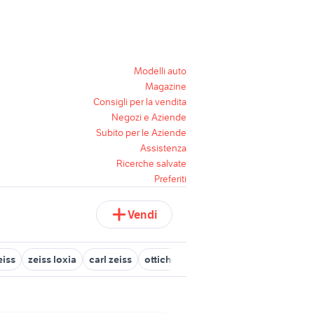
Modelli auto
Magazine
Consigli per la vendita
Negozi e Aziende
Subito per le Aziende
Assistenza
Ricerche salvate
Preferiti
Vendi
eiss
zeiss loxia
carl zeiss
ottiche zeiss usate
contax carl zei