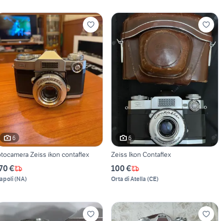
6
6
otocamera Zeiss ikon contaflex
Zeiss Ikon Contaflex
70 €
100 €
apoli
(
NA
)
Orta di Atella
(
CE
)