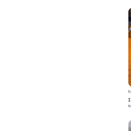
f
1
N