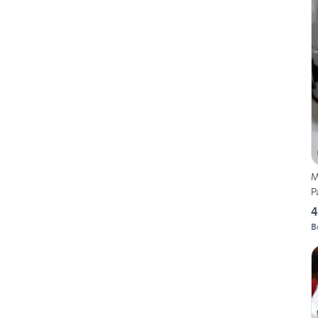
M
P
4
B