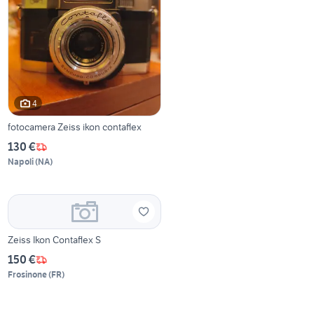
4
fotocamera Zeiss ikon contaflex
130 €
Napoli
(
NA
)
Zeiss Ikon Contaflex S
150 €
Frosinone
(
FR
)