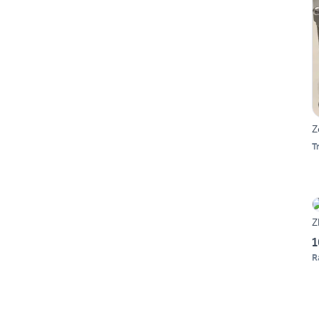
Z
T
Z
1
R