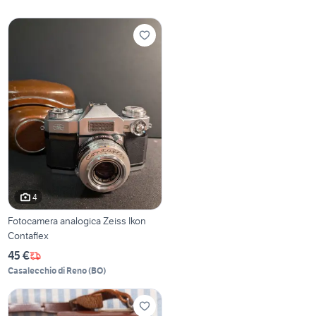
4
Fotocamera analogica Zeiss Ikon
Contaflex
45 €
Casalecchio di Reno
(
BO
)