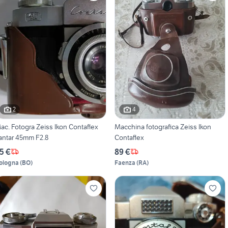
2
4
ac. Fotogra Zeiss Ikon Contaflex
Macchina fotografica Zeiss Ikon
antar 45mm F2.8
Contaflex
5 €
89 €
ologna
(
BO
)
Faenza
(
RA
)