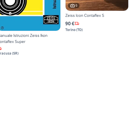
6
Zeiss Icon Contaflex S
90 €
Torino
(
TO
)
anuale Istruzioni Zeiss Ikon
ontaflex Super
iracusa
(
SR
)