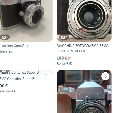
6
4
eiss Ikon Contaflex
MACCHINA FOTOGRAFICA ZEISS
IKON CONTAFLEX
rieste
(
TS
)
100 €
Roma
(
RM
)
2
EISS Contaflex Super B
00 €
avenna
(
RA
)