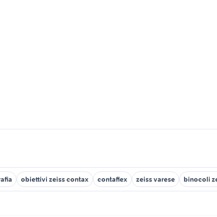
afia
obiettivi zeiss contax
contaflex
zeiss varese
binocoli z