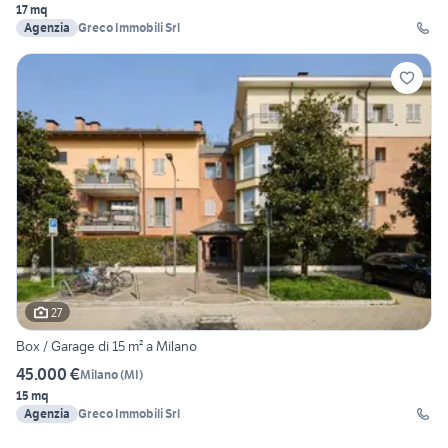
17 mq
Agenzia
Greco Immobili Srl
27
Box / Garage di 15 m² a Milano
45.000 €
Milano
(
MI
)
15 mq
Agenzia
Greco Immobili Srl