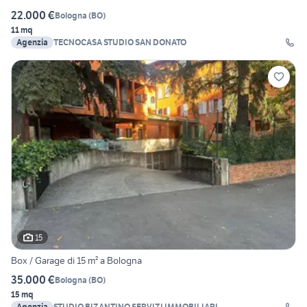
22.000 €
Bologna
(
BO
)
11 mq
Agenzia
TECNOCASA STUDIO SAN DONATO
15
Box / Garage di 15 m² a Bologna
35.000 €
Bologna
(
BO
)
15 mq
Agenzia
STUDIO BIZANTINO SERVIZI IMMOBILIARI