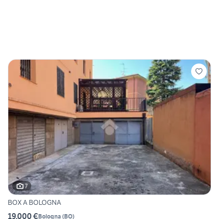
7
BOX A BOLOGNA
19.000 €
Bologna
(
BO
)