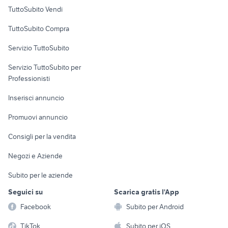
Case vacanza
TuttoSubito Vendi
Uffici e Locali
TuttoSubito Compra
commerciali
Servizio TuttoSubito
elettronica
per la casa e la
sports e hobby
Servizio TuttoSubito per
persona
Informatica
Animali
Professionisti
Arredamento e
Console e
Accessori per
Casalinghi
Inserisci annuncio
Videogiochi
animali
Elettrodomestici
Promuovi annuncio
Audio/Video
Musica e Film
Giardino e Fai da te
Consigli per la vendita
Fotografia
Libri e Riviste
Abbigliamento e
Negozi e Aziende
Telefonia
Strumenti Musicali
Accessori
Subito per le aziende
Sports
Tutto per i bambini
Seguici su
Scarica gratis l'App
Biciclette
Facebook
Subito per Android
Collezionismo
TikTok
Subito per iOS