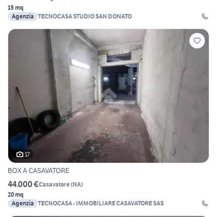
15 mq
Agenzia
TECNOCASA STUDIO SAN DONATO
17
BOX A CASAVATORE
44.000 €
Casavatore
(
NA
)
20 mq
Agenzia
TECNOCASA - IMMOBILIARE CASAVATORE SAS