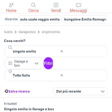
Home
Cerca
Vendi
Messaggi
auto usate reggio emilia
bungalow Emilia Romagna
Ricerche
Subito
Garage e box
singolo emilia
Cosa cerchi?
Garage e
Filtri
box
Salva ricerca
Dal più recente
9 risultati
Singolo emilia in Garage e box