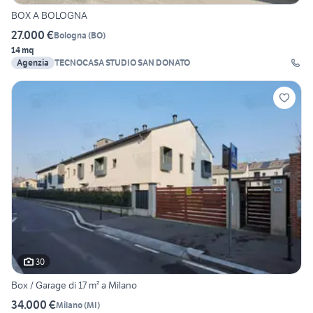
BOX A BOLOGNA
27.000 €
Bologna
(
BO
)
14 mq
Agenzia
TECNOCASA STUDIO SAN DONATO
30
Box / Garage di 17 m² a Milano
34.000 €
Milano
(
MI
)