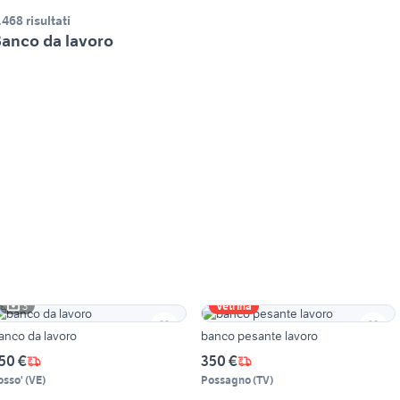
.468 risultati
anco da lavoro
3
Vetrina
anco da lavoro
banco pesante lavoro
50 €
350 €
osso'
(
VE
)
Possagno
(
TV
)