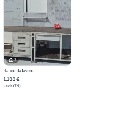
3
Banco da lavoro
1.100 €
Lavis
(
TN
)