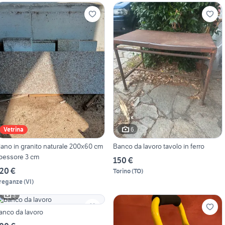
6
Vetrina
iano in granito naturale 200x60 cm
Banco da lavoro tavolo in ferro
pessore 3 cm
150 €
20 €
Torino
(
TO
)
reganze
(
VI
)
3
anco da lavoro