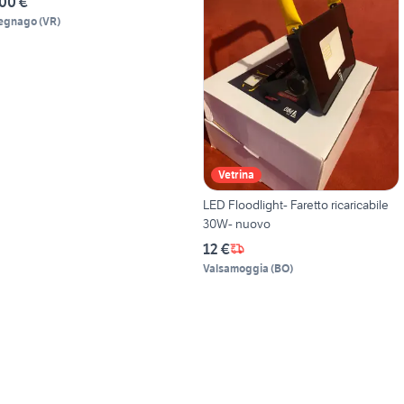
00 €
egnago
(
VR
)
Vetrina
LED Floodlight- Faretto ricaricabile
30W- nuovo
12 €
Valsamoggia
(
BO
)