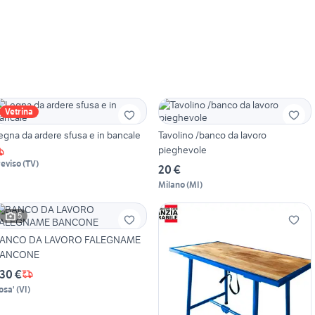
Vetrina
egna da ardere sfusa e in bancale
Tavolino /banco da lavoro
pieghevole
reviso
(
TV
)
20 €
Milano
(
MI
)
5
ANCO DA LAVORO FALEGNAME
ANCONE
30 €
osa'
(
VI
)