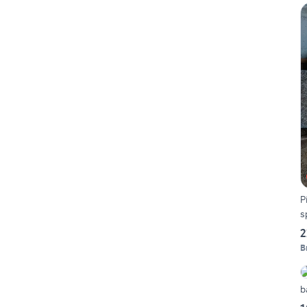
P
s
2
B
b