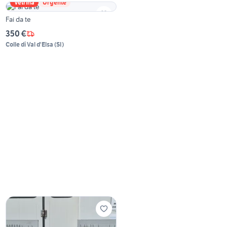
Vetrina
Urgente
Fai da te
350 €
Colle di Val d'Elsa
(
SI
)