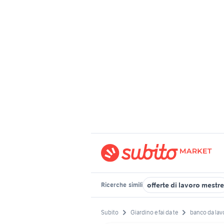
offerte di lavoro mestre
Ricerche
simili
Subito
Giardino e fai da te
banco da lav