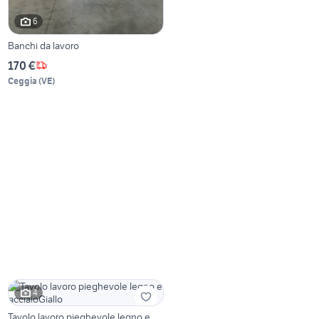
6
Banchi da lavoro
170 €
Ceggia
(
VE
)
4
Tavolo lavoro pieghevole legno e