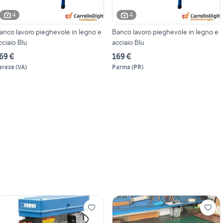
4
4
anco lavoro pieghevole in legno e
Banco lavoro pieghevole in legno e
cciaio Blu
acciaio Blu
69 €
169 €
arese
(
VA
)
Parma
(
PR
)