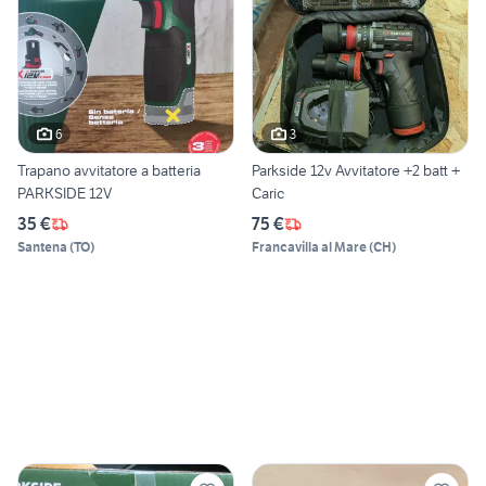
6
3
Trapano avvitatore a batteria
Parkside 12v Avvitatore +2 batt +
PARKSIDE 12V
Caric
35 €
75 €
Santena
(
TO
)
Francavilla al Mare
(
CH
)