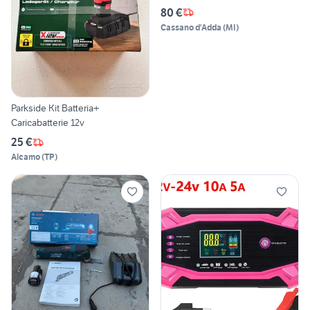
80 €
Cassano d'Adda
(
MI
)
Parkside Kit Batteria+
Caricabatterie 12v
25 €
Alcamo
(
TP
)