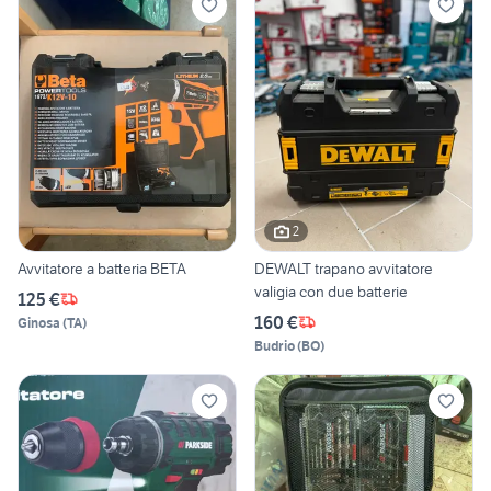
2
Avvitatore a batteria BETA
DEWALT trapano avvitatore
valigia con due batterie
125 €
160 €
Ginosa
(
TA
)
Budrio
(
BO
)