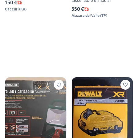
tassellatore e impulsi
150 €
550 €
Caccuri
(
KR
)
Mazara del Vallo
(
TP
)