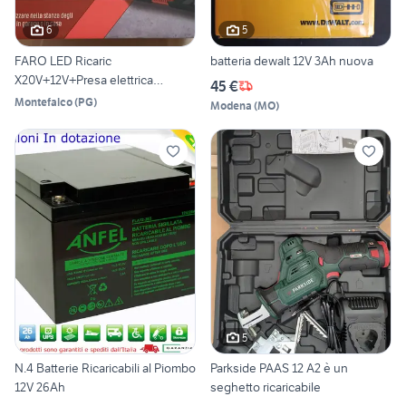
6
5
FARO LED Ricaric
batteria dewalt 12V 3Ah nuova
X20V+12V+Presa elettrica
45 €
PARKSIDE
Montefalco
(
PG
)
Modena
(
MO
)
5
N.4 Batterie Ricaricabili al Piombo
Parkside PAAS 12 A2 è un
12V 26Ah
seghetto ricaricabile