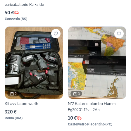
caricabatterie Parkside
50 €
Concesio
(
BS
)
2
3
Kit avvitatore wurth
N°2 Batterie piombo Fiamm
Fg20201 12v - 2Ah
320 €
10 €
Roma
(
RM
)
Castelvetro Piacentino
(
PC
)