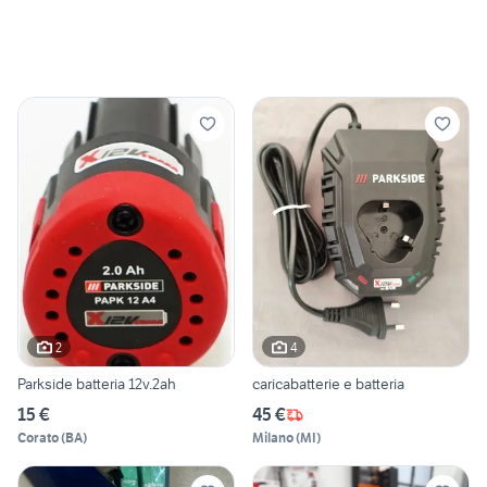
2
4
Parkside batteria 12v.2ah
caricabatterie e batteria
15 €
45 €
Corato
(
BA
)
Milano
(
MI
)