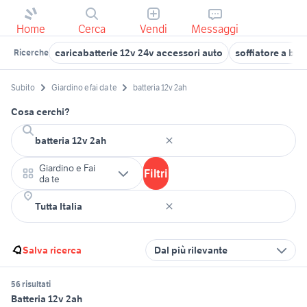
Home
Cerca
Vendi
Messaggi
caricabatterie 12v 24v accessori auto
soffiatore a batt
Ricerche
Subito
Giardino e fai da te
batteria 12v 2ah
Cosa cerchi?
Giardino e Fai
Filtri
da te
Salva ricerca
Dal più rilevante
56 risultati
Batteria 12v 2ah