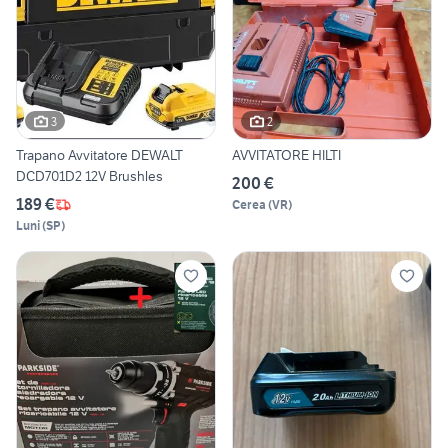
3
2
Trapano Avvitatore DEWALT
AVVITATORE HILTI
DCD701D2 12V Brushles
200 €
189 €
Cerea
(
VR
)
Luni
(
SP
)