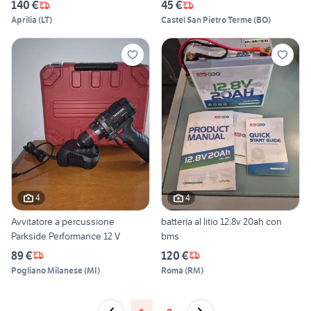
140 €
45 €
Aprilia
(
LT
)
Castel San Pietro Terme
(
BO
)
4
4
Avvitatore a percussione
batteria al litio 12.8v 20ah con
Parkside Performance 12 V
bms
89 €
120 €
Pogliano Milanese
(
MI
)
Roma
(
RM
)