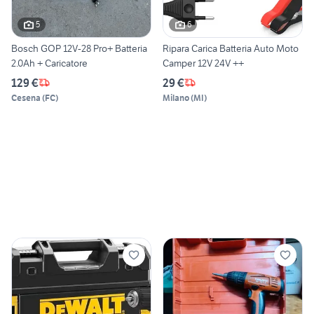
5
6
Bosch GOP 12V-28 Pro+ Batteria
Ripara Carica Batteria Auto Moto
2.0Ah + Caricatore
Camper 12V 24V ++
129 €
29 €
Cesena
(
FC
)
Milano
(
MI
)