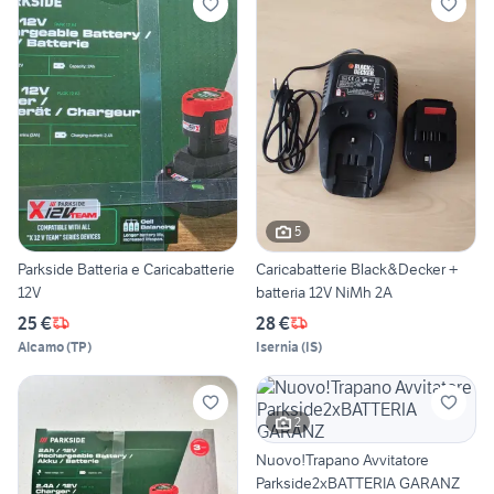
5
Parkside Batteria e Caricabatterie
Caricabatterie Black&Decker +
12V
batteria 12V NiMh 2A
25 €
28 €
Alcamo
(
TP
)
Isernia
(
IS
)
2
Nuovo!Trapano Avvitatore
Parkside2xBATTERIA GARANZ