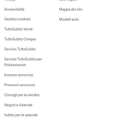
Garage e box
Caravan e Camper
Accessibilità
Mappa del sito
Loft, mansarde e
Veicoli commerciali
altro
Gestisci cookies
Modelli auto
Case vacanza
TuttoSubito Vendi
Uffici e Locali
TuttoSubito Compra
commerciali
Servizio TuttoSubito
elettronica
per la casa e la
sports e hobby
Servizio TuttoSubito per
persona
Informatica
Animali
Professionisti
Arredamento e
Console e
Accessori per
Casalinghi
Inserisci annuncio
Videogiochi
animali
Elettrodomestici
Promuovi annuncio
Audio/Video
Musica e Film
Giardino e Fai da te
Consigli per la vendita
Fotografia
Libri e Riviste
Abbigliamento e
Negozi e Aziende
Telefonia
Strumenti Musicali
Accessori
Subito per le aziende
Sports