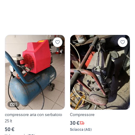
5
compressore aria con serbatoio
Compressore
25 lt
30 €
50 €
Sciacca
(
AG
)