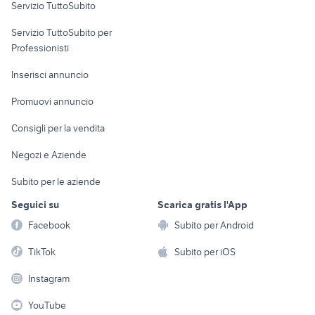
Servizio TuttoSubito
elettronica
per la casa e la
sports e hobby
Servizio TuttoSubito per
persona
Informatica
Animali
Professionisti
Arredamento e
Console e
Accessori per
Casalinghi
Inserisci annuncio
Videogiochi
animali
Elettrodomestici
Promuovi annuncio
Audio/Video
Musica e Film
Giardino e Fai da te
Consigli per la vendita
Fotografia
Libri e Riviste
Abbigliamento e
Negozi e Aziende
Telefonia
Strumenti Musicali
Accessori
Subito per le aziende
Sports
Tutto per i bambini
Seguici su
Scarica gratis l'App
Biciclette
Facebook
Subito per Android
Collezionismo
TikTok
Subito per iOS
Instagram
YouTube