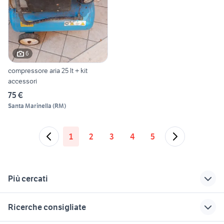
6
compressore aria 25 lt + kit
accessori
75 €
Santa Marinella
(
RM
)
1
2
3
4
5
Più cercati
Correlati
Richerche simili
Suggerimenti
Ricerche consigliate
compressore in
compressore aria
casetta in legno 20