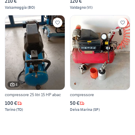
210 €
120 €
Valsamoggia
(
BO
)
Valdagno
(
VI
)
4
compressore 25 litri 15 HP abac
compressore
100 €
50 €
Torino
(
TO
)
Deiva Marina
(
SP
)