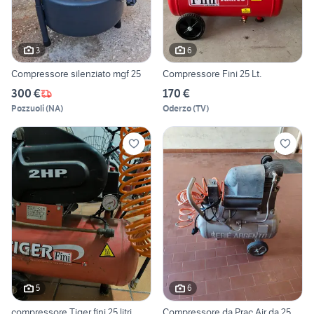
3
6
Compressore silenziato mgf 25
Compressore Fini 25 Lt.
300 €
170 €
Pozzuoli
(
NA
)
Oderzo
(
TV
)
5
6
compressore Tiger fini 25 litri
Compressore da Prac Air da 25