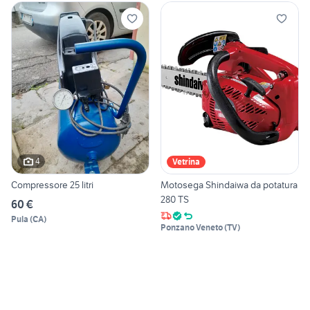
4
Vetrina
Compressore 25 litri
Motosega Shindaiwa da potatura
280 TS
60 €
Pula
(
CA
)
Ponzano Veneto
(
TV
)