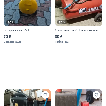
6
3
compressore 25 lt
Compressore 25 L e accessori
70 €
80 €
Veniano
(
CO
)
Torino
(
TO
)