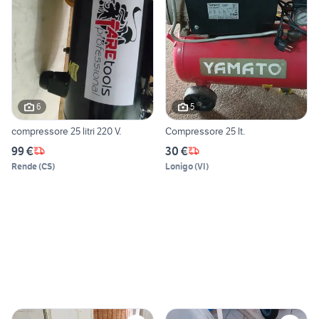
6
5
compressore 25 litri 220 V.
Compressore 25 lt.
99 €
30 €
Rende
(
CS
)
Lonigo
(
VI
)