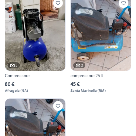
5
3
Compressore
compressore 25 lt
80 €
45 €
Afragola
(
NA
)
Santa Marinella
(
RM
)