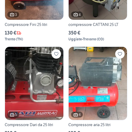
3
4
Compressore Fini 25 litri
compressore CATTANI 25 LT
130 €
350 €
Trento
(
TN
)
Uggiate-Trevano
(
CO
)
5
4
Compressore Dari da 25 litri
Compressore aria 25 litri