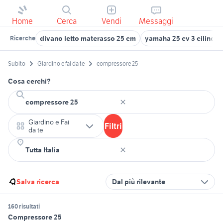
Home
Cerca
Vendi
Messaggi
divano letto materasso 25 cm
yamaha 25 cv 3 cilindri
Ricerche
Subito
Giardino e fai da te
compressore 25
Cosa cerchi?
Giardino e Fai
Filtri
da te
Salva ricerca
Dal più rilevante
160 risultati
Compressore 25