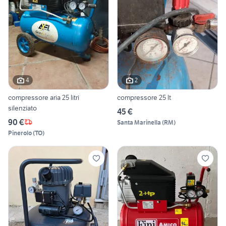
4
2
compressore aria 25 litri
compressore 25 lt
silenziato
45 €
90 €
Santa Marinella
(
RM
)
Pinerolo
(
TO
)