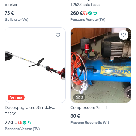
decker
T252S asta fissa
75 €
260 €
Gallarate
(
VA
)
Ponzano Veneto
(
TV
)
3
Vetrina
Decespugliatore Shindaiwa
Compressore 25 litri
T226S
60 €
220 €
Piovene Rocchette
(
VI
)
Ponzano Veneto
(
TV
)