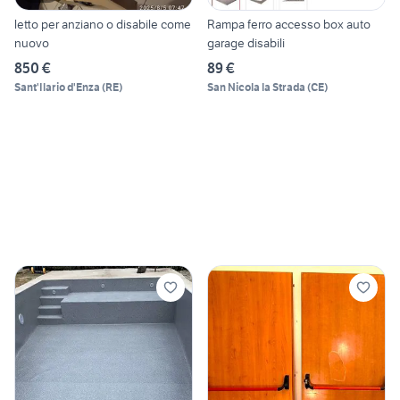
letto per anziano o disabile come
Rampa ferro accesso box auto
nuovo
garage disabili
850 €
89 €
Sant'Ilario d'Enza
(
RE
)
San Nicola la Strada
(
CE
)