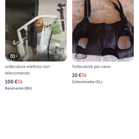
2
2
sollevatore elettrico con
Sollevatore per cane
telecomando
10 €
100 €
Caltanissetta
(
CL
)
Benevento
(
BN
)