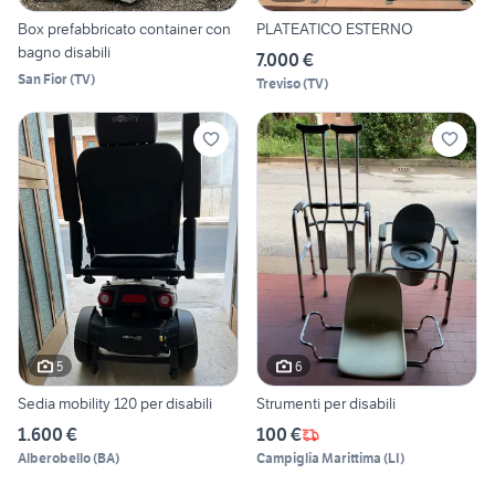
Box prefabbricato container con
PLATEATICO ESTERNO
bagno disabili
7.000 €
San Fior
(
TV
)
Treviso
(
TV
)
5
6
Sedia mobility 120 per disabili
Strumenti per disabili
1.600 €
100 €
Alberobello
(
BA
)
Campiglia Marittima
(
LI
)