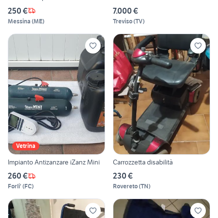
250 €
7.000 €
Messina
(
ME
)
Treviso
(
TV
)
Vetrina
Impianto Antizanzare iZanz Mini
Carrozzetta disabilità
260 €
230 €
Forli'
(
FC
)
Rovereto
(
TN
)