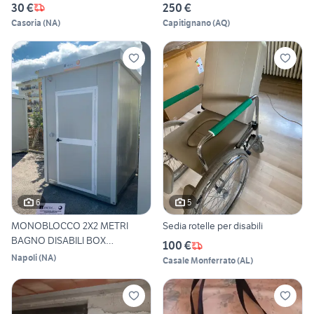
30 €
250 €
Casoria
(
NA
)
Capitignano
(
AQ
)
6
5
MONOBLOCCO 2X2 METRI
Sedia rotelle per disabili
BAGNO DISABILI BOX
100 €
CONTAINER
Napoli
(
NA
)
Casale Monferrato
(
AL
)