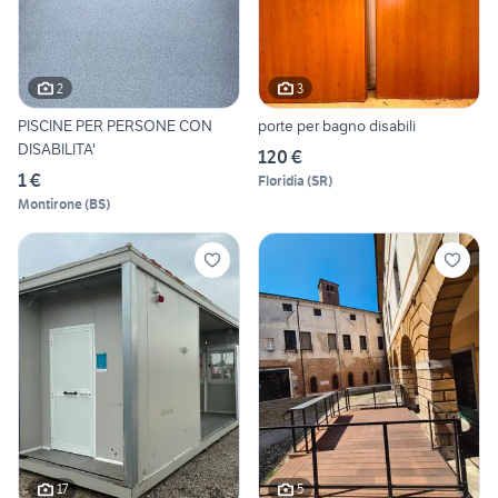
2
3
PISCINE PER PERSONE CON
porte per bagno disabili
DISABILITA'
120 €
1 €
Floridia
(
SR
)
Montirone
(
BS
)
17
5