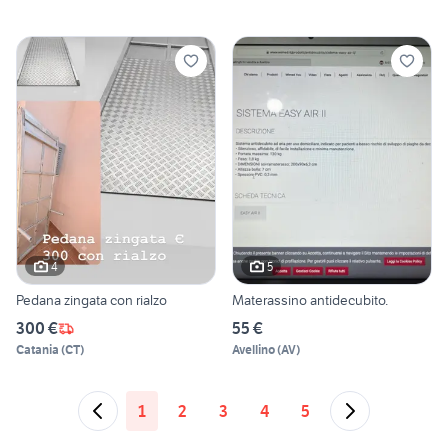
4
5
Pedana zingata con rialzo
Materassino antidecubito.
300 €
55 €
Catania
(
CT
)
Avellino
(
AV
)
1
2
3
4
5