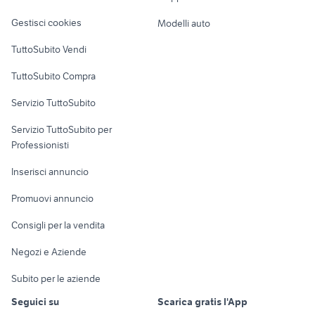
Veicoli commerciali
altro
Gestisci cookies
Modelli auto
Case vacanza
TuttoSubito Vendi
Uffici e Locali
TuttoSubito Compra
commerciali
Servizio TuttoSubito
elettronica
per la casa e la
sports e hobby
Servizio TuttoSubito per
persona
Informatica
Animali
Professionisti
Arredamento e
Console e
Accessori per
Casalinghi
Inserisci annuncio
Videogiochi
animali
Elettrodomestici
Promuovi annuncio
Audio/Video
Musica e Film
Giardino e Fai da te
Consigli per la vendita
Fotografia
Libri e Riviste
Abbigliamento e
Negozi e Aziende
Telefonia
Strumenti Musicali
Accessori
Subito per le aziende
Sports
Tutto per i bambini
Seguici su
Scarica gratis l'App
Biciclette