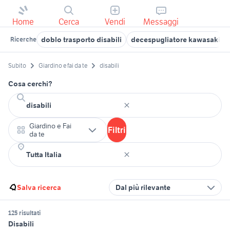
Home
Cerca
Vendi
Messaggi
doblo trasporto disabili
decespugliatore kawasaki
Ricerche
Subito
Giardino e fai da te
disabili
Cosa cerchi?
Giardino e Fai
Filtri
da te
Salva ricerca
Dal più rilevante
125 risultati
Disabili