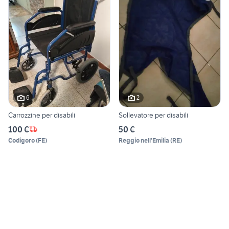
6
2
Carrozzine per disabili
Sollevatore per disabili
100 €
50 €
Codigoro
(
FE
)
Reggio nell'Emilia
(
RE
)