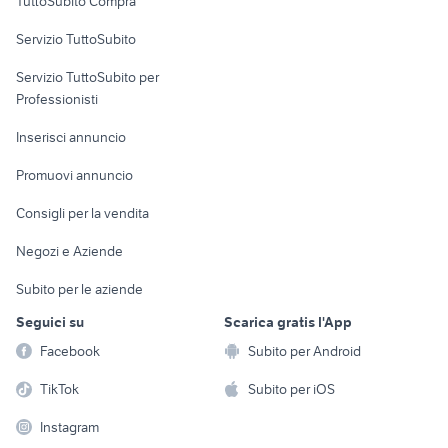
TuttoSubito Compra
commerciali
Servizio TuttoSubito
elettronica
per la casa e la
sports e hobby
Servizio TuttoSubito per
persona
Informatica
Animali
Professionisti
Arredamento e
Console e
Accessori per
Casalinghi
Inserisci annuncio
Videogiochi
animali
Elettrodomestici
Promuovi annuncio
Audio/Video
Musica e Film
Giardino e Fai da te
Consigli per la vendita
Fotografia
Libri e Riviste
Abbigliamento e
Negozi e Aziende
Telefonia
Strumenti Musicali
Accessori
Subito per le aziende
Sports
Tutto per i bambini
Seguici su
Scarica gratis l'App
Biciclette
Facebook
Subito per Android
Collezionismo
TikTok
Subito per iOS
Instagram