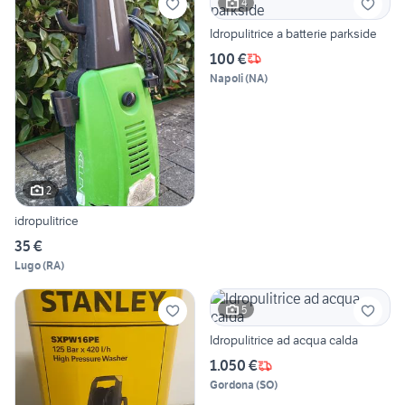
4
Idropulitrice a batterie parkside
100 €
Napoli
(
NA
)
2
idropulitrice
35 €
Lugo
(
RA
)
5
Idropulitrice ad acqua calda
1.050 €
Gordona
(
SO
)