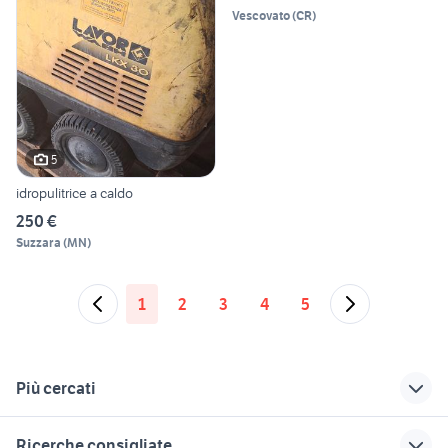
Vescovato
(
CR
)
5
idropulitrice a caldo
250 €
Suzzara
(
MN
)
1
2
3
4
5
Più cercati
Correlati
Richerche simili
Suggerimenti
Ricerche consigliate