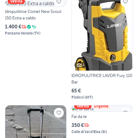
Vetrina
Idropulitrice Comet New Scout
150 Extra a caldo
1.400 €
Ponzano Veneto
(
TV
)
4
IDROPULITRICE LAVOR Fury 110
Bar
65 €
Pisticci
(
MT
)
Vetrina
Urgente
Fai da te
350 €
Colle di Val d'Elsa
(
SI
)