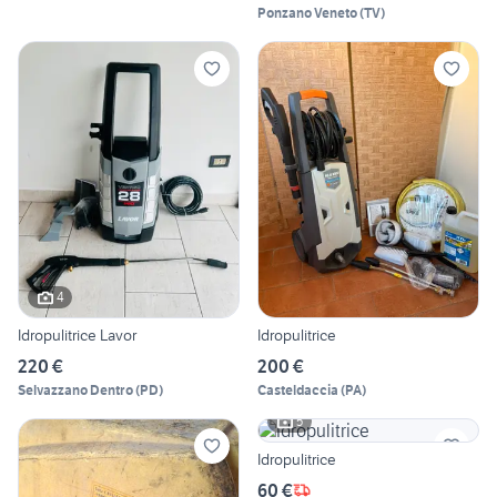
Ponzano Veneto
(
TV
)
4
Idropulitrice Lavor
Idropulitrice
220 €
200 €
Selvazzano Dentro
(
PD
)
Casteldaccia
(
PA
)
5
Idropulitrice
60 €