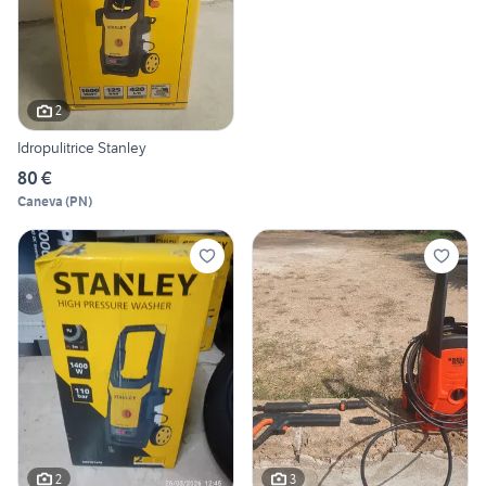
2
Idropulitrice Stanley
80 €
Caneva
(
PN
)
2
3