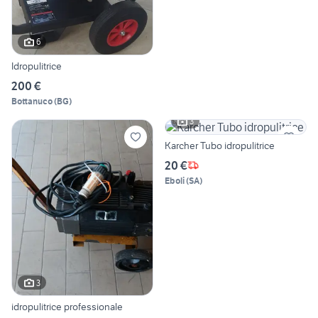
6
Idropulitrice
200 €
Bottanuco
(
BG
)
3
Karcher Tubo idropulitrice
20 €
Eboli
(
SA
)
3
idropulitrice professionale