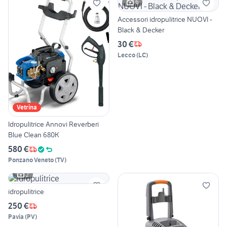
6
Accessori idropulitrice NUOVI -
Black & Decker
30 €
Lecco
(
LC
)
Vetrina
Idropulitrice Annovi Reverberi
Blue Clean 680K
580 €
Ponzano Veneto
(
TV
)
2
idropulitrice
250 €
Pavia
(
PV
)