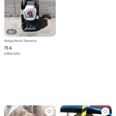
5
Idropulitrice Sterwins
75 €
Udine
(
UD
)