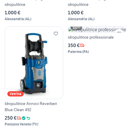
idropulitrice
idropulitrice
1.000 €
1.000 €
Alessandria
(
AL
)
Alessandria
(
AL
)
6
idropulitrice professionale
350 €
Palermo
(
PA
)
Vetrina
Idropulitrice Annovi Reverberi
Blue Clean 492
250 €
Ponzano Veneto
(
TV
)