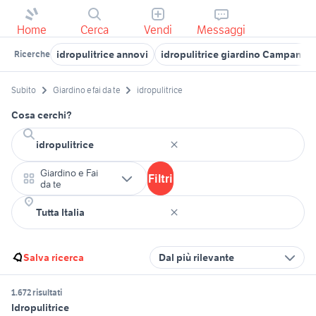
Home
Cerca
Vendi
Messaggi
idropulitrice annovi
idropulitrice giardino Campania
Ricerche
Subito
Giardino e fai da te
idropulitrice
Cosa cerchi?
Giardino e Fai
Filtri
da te
Salva ricerca
Dal più rilevante
1.672 risultati
Idropulitrice