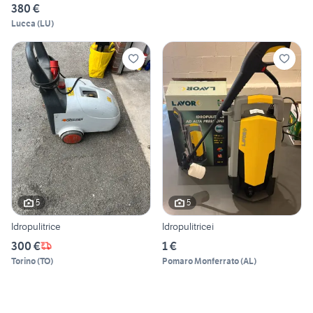
380 €
Lucca
(
LU
)
5
5
Idropulitrice
Idropulitricei
300 €
1 €
Torino
(
TO
)
Pomaro Monferrato
(
AL
)