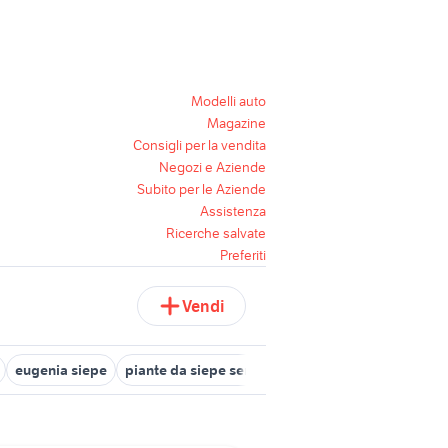
Modelli auto
Magazine
Consigli per la vendita
Negozi e Aziende
Subito per le Aziende
Assistenza
Ricerche salvate
Preferiti
Vendi
eugenia siepe
piante da siepe sempreverdi
siepe edera
sie