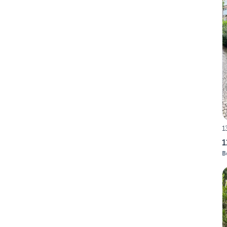
1
1
B