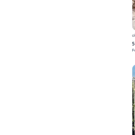
o
5
Fo