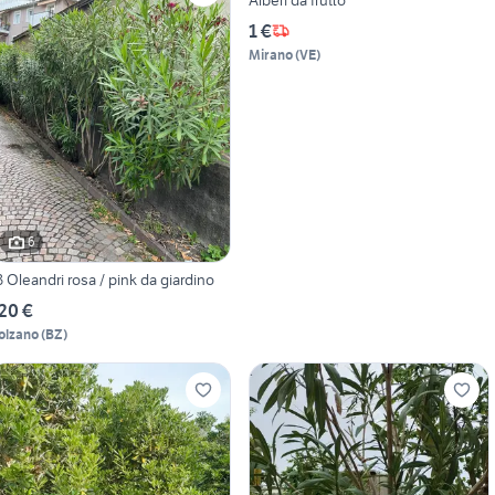
1 €
Mirano
(
VE
)
6
3 Oleandri rosa / pink da giardino
20 €
olzano
(
BZ
)