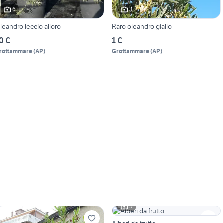
6
3
leandro leccio alloro
Raro oleandro giallo
0 €
1 €
rottammare
(
AP
)
Grottammare
(
AP
)
5
Alberi da frutto