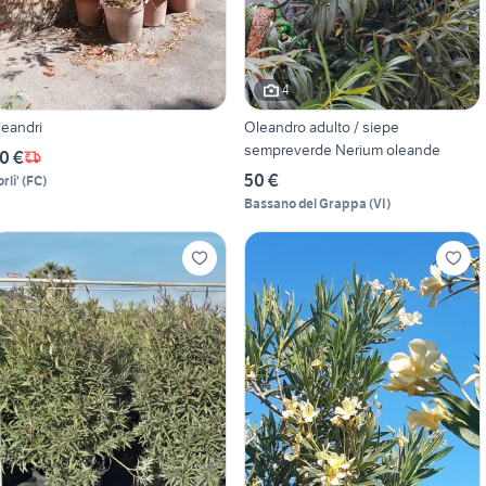
4
leandri
Oleandro adulto / siepe
sempreverde Nerium oleande
0 €
50 €
rli'
(
FC
)
Bassano del Grappa
(
VI
)