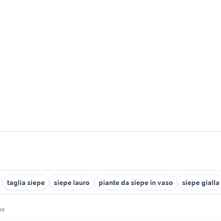
taglia siepe
siepe lauro
piante da siepe in vaso
siepe gialla
pe