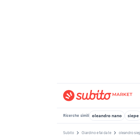
oleandro nano
siepe
Ricerche
simili
Subito
Giardino e fai da te
oleandro sie