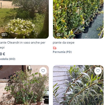
3
6
iante Oleandri in vaso anche per
piante da siepe
iepi
Pernumia
(
PD
)
0 €
edolla
(
MO
)