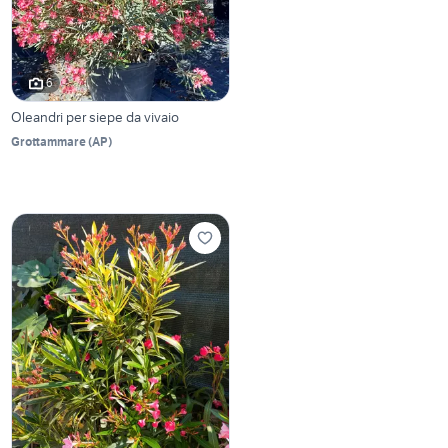
6
Oleandri per siepe da vivaio
Grottammare
(
AP
)