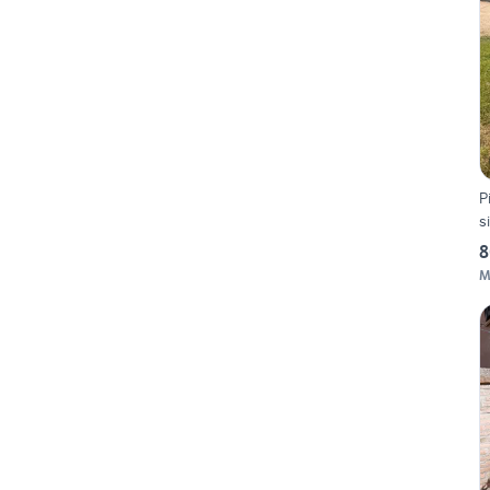
P
s
8
M