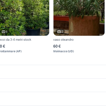
6
2
ecci da 3-4 metri stock
vaso oleandro
0 €
60 €
rottammare
(
AP
)
Moimacco
(
UD
)
icherche simili
Suggerimenti
stirpatore per motocoltivatore usato
canne fumarie in cemento
iardino Veneto
arbusti da giardino
filtri acqua
anco fresa
campanella giardino
enda da sole a bracci 400x300
filtro lampada uv giardino
fresa per motocolti
ti
mattoni vecchi di recupero