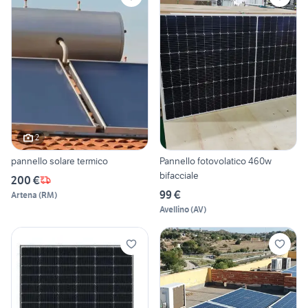
2
pannello solare termico
Pannello fotovolatico 460w
bifacciale
200 €
99 €
Artena
(
RM
)
Avellino
(
AV
)