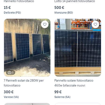
Pannello Fotovoltaico
Lotto 14 pannelli fotovoltaico
15 €
500 €
Deliceto
(
FG
)
Monzuno
(
BO
)
5
7 Pannelli solari da 280W per
Pannello solare fotovoltaico
fotovoltaico
460w bifacciale nuovi
300 €
99 €
Varese
(
VA
)
Salerno
(
SA
)