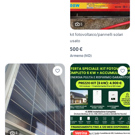
6
kit fotovoltaico/pannelli solari
usato
500 €
Armeno
(
NO
)
4
Vetrina