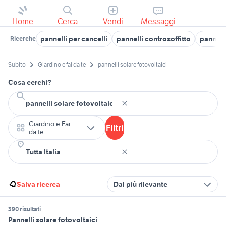
Home
Cerca
Vendi
Messaggi
pannelli per cancelli
pannelli controsoffitto
pannell
Ricerche
Subito
Giardino e fai da te
pannelli solare fotovoltaici
Cosa cerchi?
Giardino e Fai
Filtri
da te
Salva ricerca
Dal più rilevante
390 risultati
Pannelli solare fotovoltaici