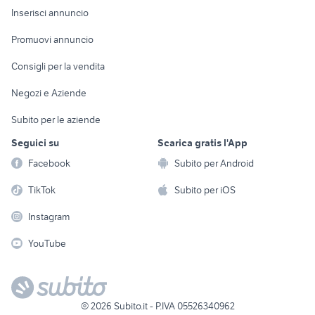
Console e
Accessori per
Casalinghi
Inserisci annuncio
Videogiochi
animali
Elettrodomestici
Promuovi annuncio
Audio/Video
Musica e Film
Giardino e Fai da te
Consigli per la vendita
Fotografia
Libri e Riviste
Abbigliamento e
Negozi e Aziende
Telefonia
Strumenti Musicali
Accessori
Subito per le aziende
Sports
Tutto per i bambini
Seguici su
Scarica gratis l'App
Biciclette
Facebook
Subito per Android
Collezionismo
TikTok
Subito per iOS
Instagram
YouTube
©
2026
Subito.it - P.IVA 05526340962