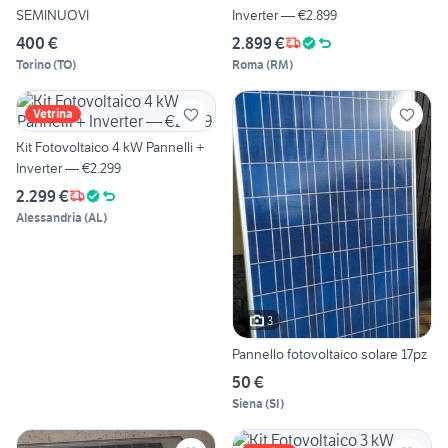
SEMINUOVI
Inverter — €2.899
400 €
2.899 €
Torino
(
TO
)
Roma
(
RM
)
Vetrina
Kit Fotovoltaico 4 kW Pannelli +
Inverter — €2.299
2.299 €
Alessandria
(
AL
)
3
Pannello fotovoltaico solare 17pz
50 €
Siena
(
SI
)