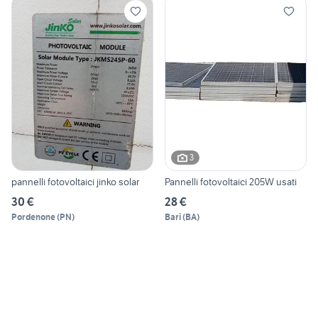
3
pannelli fotovoltaici jinko solar
Pannelli fotovoltaici 205W usati
30 €
28 €
Pordenone
(
PN
)
Bari
(
BA
)