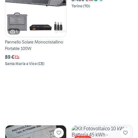
Torino
(
TO
)
5
Pannello Solare Monocristallino
Portatile 100W
89 €
Santa Maria a Vico
(
CE
)