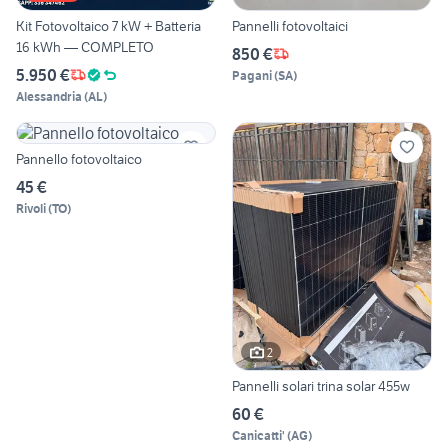
Kit Fotovoltaico 7 kW + Batteria
Pannelli fotovoltaici
16 kWh — COMPLETO
850 €
5.950 €
Pagani
(
SA
)
Alessandria
(
AL
)
Pannello fotovoltaico
45 €
Rivoli
(
TO
)
2
Pannelli solari trina solar 455w
60 €
Canicatti'
(
AG
)