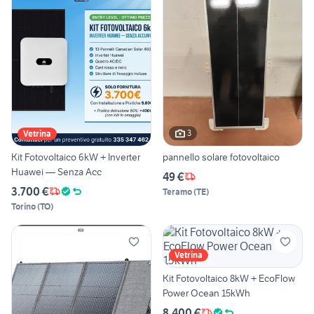
3
Vetrina
Kit Fotovoltaico 6kW + Inverter
pannello solare fotovoltaico
Huawei — Senza Acc
49 €
3.700 €
Teramo
(
TE
)
Torino
(
TO
)
Vetrina
Kit Fotovoltaico 8kW + EcoFlow
Power Ocean 15kWh
8.400 €