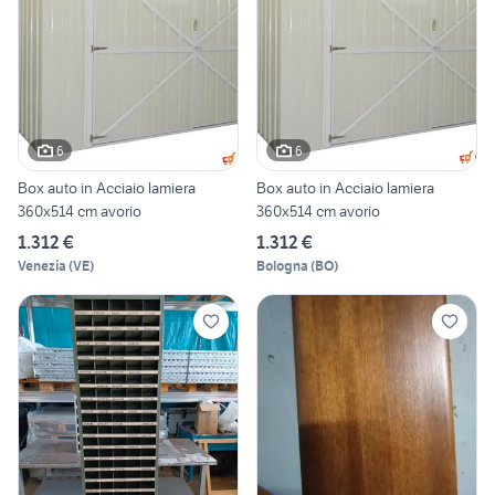
6
6
Box auto in Acciaio lamiera
Box auto in Acciaio lamiera
360x514 cm avorio
360x514 cm avorio
1.312 €
1.312 €
Venezia
(
VE
)
Bologna
(
BO
)