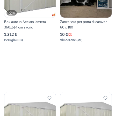
6
Box auto in Acciaio lamiera
Zanzariera per porta di caravan
360x514 cm avorio
60 x 180
1.312 €
10 €
Perugia
(
PG
)
Vimodrone
(
MI
)