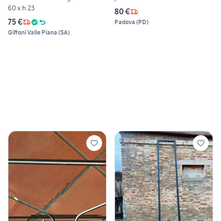
60 x h 23
80 €
75 €
Padova
(
PD
)
Giffoni Valle Piana
(
SA
)