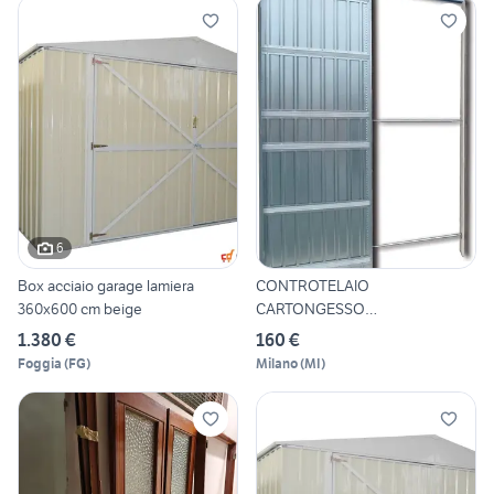
6
Box acciaio garage lamiera
CONTROTELAIO
360x600 cm beige
CARTONGESSO
60/70/80/90X210 CM
1.380 €
160 €
Foggia
(
FG
)
Milano
(
MI
)