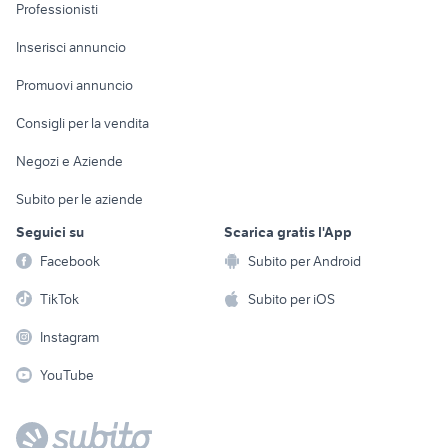
Informatica
Animali
Professionisti
Arredamento e
Console e
Accessori per
Casalinghi
Inserisci annuncio
Videogiochi
animali
Elettrodomestici
Promuovi annuncio
Audio/Video
Musica e Film
Giardino e Fai da te
Consigli per la vendita
Fotografia
Libri e Riviste
Abbigliamento e
Negozi e Aziende
Telefonia
Strumenti Musicali
Accessori
Subito per le aziende
Sports
Tutto per i bambini
Seguici su
Scarica gratis l'App
Biciclette
Facebook
Subito per Android
Collezionismo
TikTok
Subito per iOS
Instagram
YouTube