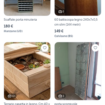
6
Scaffale porta minuteria
60 battiscopa legno 240x7x0,5
cm slim (144 metri)
180 €
149 €
Manzano
(
UD
)
Calvisano
(
BS
)
10
3
Terrario casetta in legno. Cm 40 x
porta scorrevole