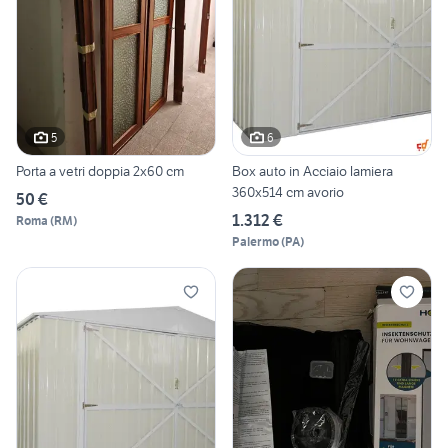
5
6
Porta a vetri doppia 2x60 cm
Box auto in Acciaio lamiera
360x514 cm avorio
50 €
1.312 €
Roma
(
RM
)
Palermo
(
PA
)