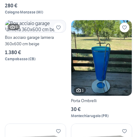
280 €
Cologno Monzese
(
MI
)
6
Box acciaio garage lamiera
360x600 cm beige
1.380 €
Campobasso
(
CB
)
3
Porta Ombrelli
30 €
Montechiarugolo
(
PR
)