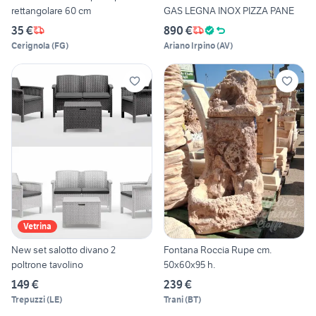
rettangolare 60 cm
GAS LEGNA INOX PIZZA PANE
35 €
890 €
Cerignola
(
FG
)
Ariano Irpino
(
AV
)
Vetrina
New set salotto divano 2
Fontana Roccia Rupe cm.
poltrone tavolino
50x60x95 h.
149 €
239 €
Trepuzzi
(
LE
)
Trani
(
BT
)