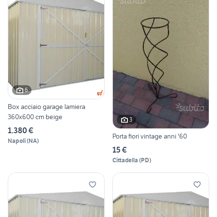
6
Box acciaio garage lamiera
360x600 cm beige
3
1.380 €
Porta fiori vintage anni '60
Napoli
(
NA
)
15 €
Cittadella
(
PD
)