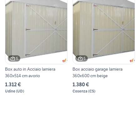
6
6
Box auto in Acciaio lamiera
Box acciaio garage lamiera
360x514 cm avorio
360x600 cm beige
1.312 €
1.380 €
Udine
(
UD
)
Cosenza
(
CS
)