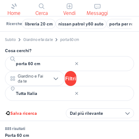
Home
Cerca
Vendi
Messaggi
libreria 20 cm
nissan patrol y60 auto
porta per reci
Ricerche
Subito
Giardino e fai da te
porta 60 cm
Cosa cerchi?
Giardino e Fai
Filtri
da te
Salva ricerca
Dal più rilevante
885 risultati
Porta 60 cm