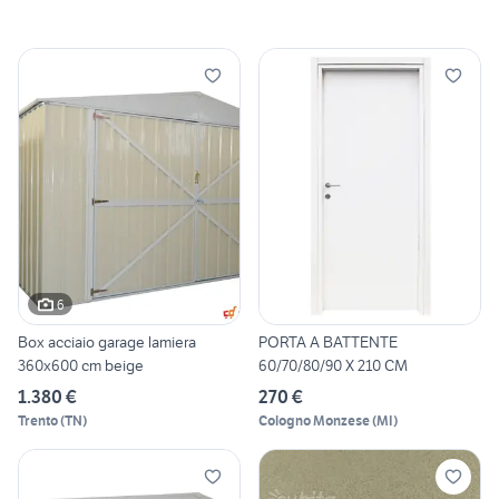
6
Box acciaio garage lamiera
PORTA A BATTENTE
360x600 cm beige
60/70/80/90 X 210 CM
1.380 €
270 €
Trento
(
TN
)
Cologno Monzese
(
MI
)