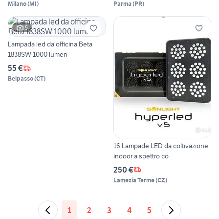
Milano
(
MI
)
Parma
(
PR
)
5
Lampada led da officina Beta
1838SW 1000 lumen
55 €
Belpasso
(
CT
)
16 Lampade LED da coltivazione
indoor a spettro co
250 €
Lamezia Terme
(
CZ
)
1
2
3
4
5