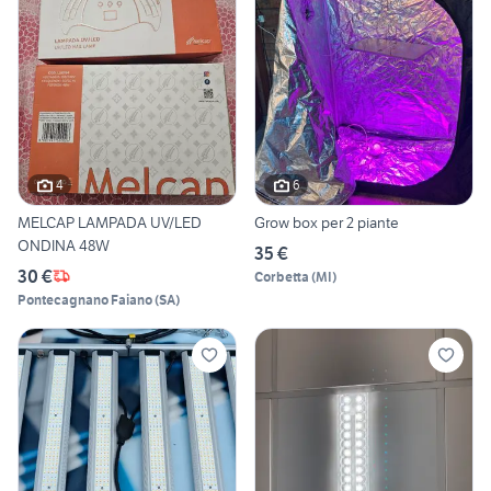
4
6
MELCAP LAMPADA UV/LED
Grow box per 2 piante
ONDINA 48W
35 €
30 €
Corbetta
(
MI
)
Pontecagnano Faiano
(
SA
)