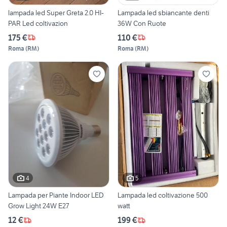
lampada led Super Greta 2.0 HI-
Lampada led sbiancante denti
PAR Led coltivazion
36W Con Ruote
175 €
110 €
Roma
(
RM
)
Roma
(
RM
)
4
5
Lampada per Piante Indoor LED
Lampada led coltivazione 500
Grow Light 24W E27
watt
12 €
199 €