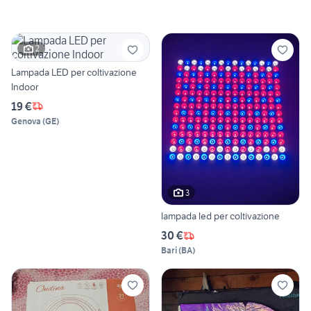
2
Lampada LED per coltivazione
Indoor
19 €
Genova
(
GE
)
3
lampada led per coltivazione
30 €
Bari
(
BA
)