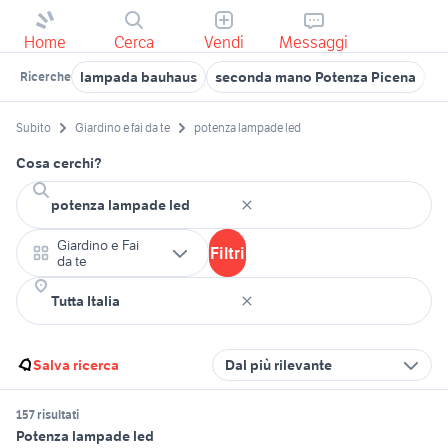
Home
Cerca
Vendi
Messaggi
lampada bauhaus
seconda mano Potenza Picena
st
Ricerche
Subito
Giardino e fai da te
potenza lampade led
Cosa cerchi?
Giardino e Fai
Filtri
da te
Salva ricerca
Dal più rilevante
157 risultati
Potenza lampade led