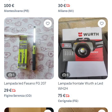
100 €
30 €
Montesilvano
(
PE
)
Milano
(
MI
)
5
6
Lampada led Fasano FG 207
Lampada frontale Wurth a Led
WH2H
29 €
75 €
Figino Serenza
(
CO
)
Cerignola
(
FG
)