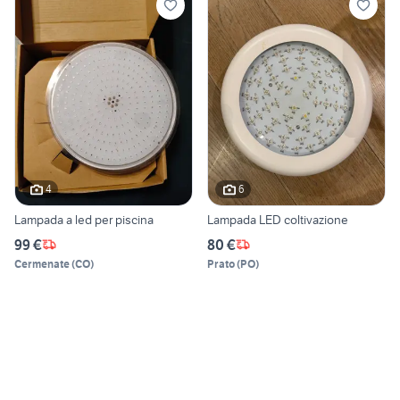
4
6
Lampada a led per piscina
Lampada LED coltivazione
99 €
80 €
Cermenate
(
CO
)
Prato
(
PO
)