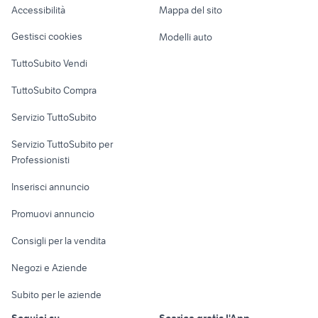
Accessibilità
Mappa del sito
Loft, mansarde e
Veicoli commerciali
altro
Gestisci cookies
Modelli auto
Case vacanza
TuttoSubito Vendi
Uffici e Locali
TuttoSubito Compra
commerciali
Servizio TuttoSubito
elettronica
per la casa e la
sports e hobby
Servizio TuttoSubito per
persona
Informatica
Animali
Professionisti
Arredamento e
Console e
Accessori per
Casalinghi
Inserisci annuncio
Videogiochi
animali
Elettrodomestici
Promuovi annuncio
Audio/Video
Musica e Film
Giardino e Fai da te
Consigli per la vendita
Fotografia
Libri e Riviste
Abbigliamento e
Negozi e Aziende
Telefonia
Strumenti Musicali
Accessori
Subito per le aziende
Sports
Tutto per i bambini
Seguici su
Scarica gratis l'App