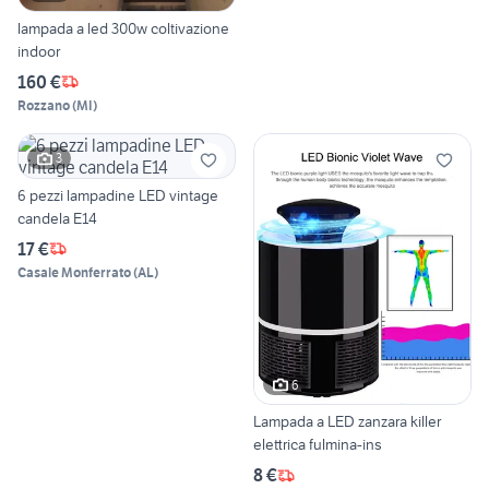
lampada a led 300w coltivazione
indoor
160 €
Rozzano
(
MI
)
3
6 pezzi lampadine LED vintage
candela E14
17 €
Casale Monferrato
(
AL
)
6
Lampada a LED zanzara killer
elettrica fulmina-ins
8 €