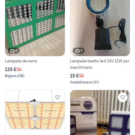
6
6
Lampada da serra
Lampada faretto led 24V 12W per
macchinario.
135 €
15 €
Bojano
(
CB
)
Costabissara
(
VI
)