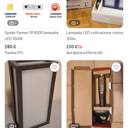
4
4
Spider Farmer SF4000 lampada
Lampada LED coltivazione indoor
LED 450W
300w
280 €
130 €
Treviso
(
TV
)
San Quirico d'Orcia
(
SI
)
4
5