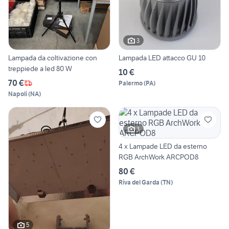
3
Lampada da coltivazione con
Lampada LED attacco GU 10
treppiede a led 80 W
10 €
70 €
Palermo
(
PA
)
Napoli
(
NA
)
3
4 x Lampade LED da esterno
RGB ArchWork ARCPOD8
80 €
Riva del Garda
(
TN
)
5