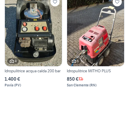
4
6
Idropulitrice acqua calda 200 bar
Idropulitrice MITHO PLUS
1.400 €
850 €
Pavia
(
PV
)
San Clemente
(
RN
)