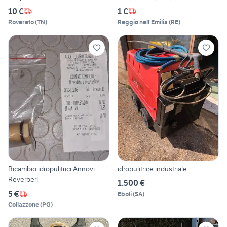
10 €
1 €
Rovereto
(
TN
)
Reggio nell'Emilia
(
RE
)
Ricambio idropulitrici Annovi
idropulitrice industriale
Reverberi
1.500 €
5 €
Eboli
(
SA
)
Collazzone
(
PG
)