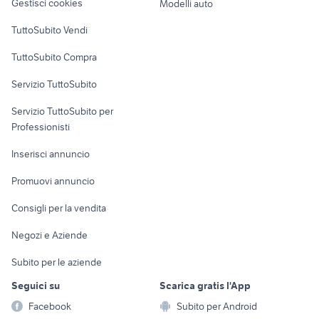
Gestisci cookies
Modelli auto
Case vacanza
TuttoSubito Vendi
Uffici e Locali
TuttoSubito Compra
commerciali
Servizio TuttoSubito
elettronica
per la casa e la
sports e hobby
Servizio TuttoSubito per
persona
Informatica
Animali
Professionisti
Arredamento e
Console e
Accessori per
Casalinghi
Inserisci annuncio
Videogiochi
animali
Elettrodomestici
Promuovi annuncio
Audio/Video
Musica e Film
Giardino e Fai da te
Consigli per la vendita
Fotografia
Libri e Riviste
Abbigliamento e
Negozi e Aziende
Telefonia
Strumenti Musicali
Accessori
Subito per le aziende
Sports
Tutto per i bambini
Seguici su
Scarica gratis l'App
Biciclette
Facebook
Subito per Android