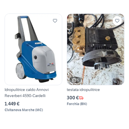
5
Idropulitrice caldo Annovi
testata idropulitrice
Reverberi 4590-Cardelli
300 €
1.449 €
Forchia
(
BN
)
Civitanova Marche
(
MC
)