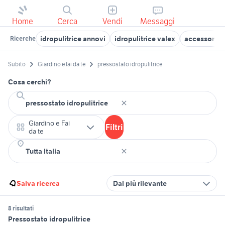
Home
Cerca
Vendi
Messaggi
idropulitrice annovi
idropulitrice valex
accessori la
Ricerche
Subito
Giardino e fai da te
pressostato idropulitrice
Cosa cerchi?
Giardino e Fai
Filtri
da te
Salva ricerca
Dal più rilevante
8 risultati
Pressostato idropulitrice