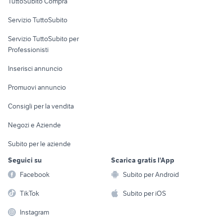
TuttoSubito Compra
commerciali
Servizio TuttoSubito
elettronica
per la casa e la
sports e hobby
Servizio TuttoSubito per
persona
Informatica
Animali
Professionisti
Arredamento e
Console e
Accessori per
Casalinghi
Inserisci annuncio
Videogiochi
animali
Elettrodomestici
Promuovi annuncio
Audio/Video
Musica e Film
Giardino e Fai da te
Consigli per la vendita
Fotografia
Libri e Riviste
Abbigliamento e
Negozi e Aziende
Telefonia
Strumenti Musicali
Accessori
Subito per le aziende
Sports
Tutto per i bambini
Seguici su
Scarica gratis l'App
Biciclette
Facebook
Subito per Android
Collezionismo
TikTok
Subito per iOS
Instagram