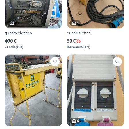
6
4
quadro elettrico
quadri elettrici
400 €
50 €
Faedis
(
UD
)
Besenello
(
TN
)
4