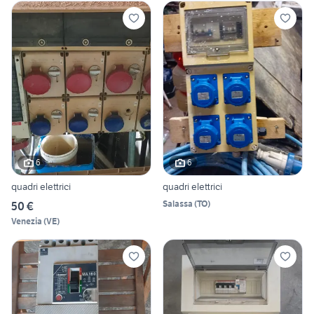
6
6
quadri elettrici
quadri elettrici
Salassa
(
TO
)
50 €
Venezia
(
VE
)