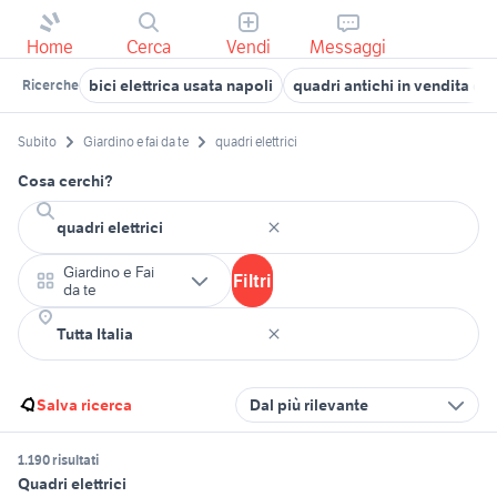
Home
Cerca
Vendi
Messaggi
bici elettrica usata napoli
quadri antichi in vendita da 
Ricerche
Subito
Giardino e fai da te
quadri elettrici
Cosa cerchi?
Giardino e Fai
Filtri
da te
Salva ricerca
Dal più rilevante
1.190 risultati
Quadri elettrici