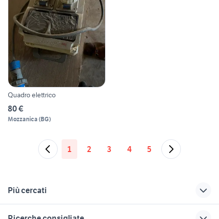
Quadro elettrico
80 €
Mozzanica
(
BG
)
1
2
3
4
5
Più cercati
Correlati
Richerche simili
Suggerimenti
Ricerche consigliate