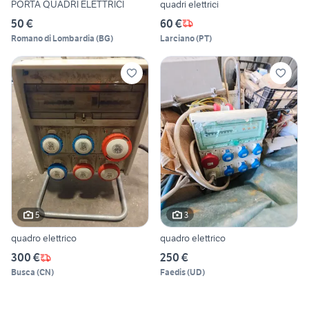
PORTA QUADRI ELETTRICI
quadri elettrici
50 €
60 €
Romano di Lombardia
(
BG
)
Larciano
(
PT
)
5
3
quadro elettrico
quadro elettrico
300 €
250 €
Busca
(
CN
)
Faedis
(
UD
)