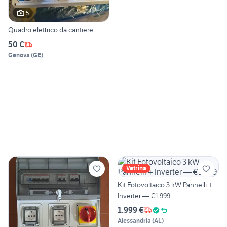
5
Quadro elettrico da cantiere
50 €
Genova
(
GE
)
Vetrina
Kit Fotovoltaico 3 kW Pannelli +
Inverter — €1.999
1.999 €
Alessandria
(
AL
)