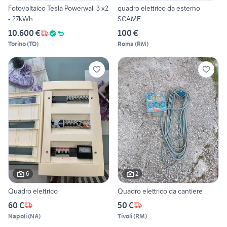
Fotovoltaico Tesla Powerwall 3 x2
quadro elettrico da esterno
- 27kWh
SCAME
10.600 €
100 €
Torino
(
TO
)
Roma
(
RM
)
6
2
Quadro elettrico
Quadro elettrico da cantiere
60 €
50 €
Napoli
(
NA
)
Tivoli
(
RM
)