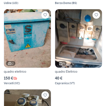
Udine
(
UD
)
Berzo Demo
(
BS
)
2
5
quadro elettrico
quadro Elettrico
150 €
40 €
Vercelli
(
VC
)
Capranica
(
VT
)