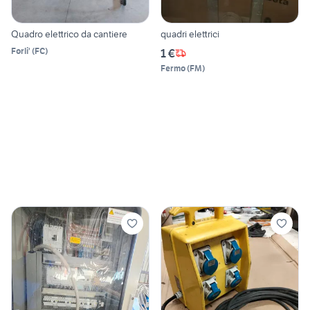
Quadro elettrico da cantiere
quadri elettrici
Forli'
(
FC
)
1 €
Fermo
(
FM
)