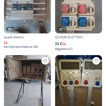
4
3
quadri elettrici
QUADRI ELETTRICI
35 €
San Cipriano d'Aversa
(
CE
)
Oggiono
(
LC
)