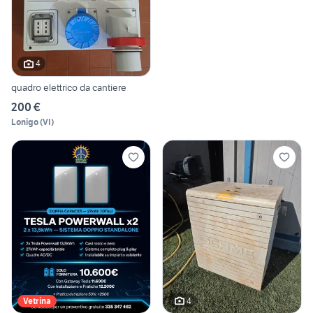
4
quadro elettrico da cantiere
200 €
Lonigo
(
VI
)
4
Vetrina