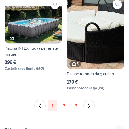
5
Piscina INTEX nuova per errate
misure
899 €
5
Castelfranco Emilia
(
MO
)
Divano rotondo da giardino
170 €
Cassano Magnago
(
VA
)
1
2
3