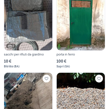
2
sacchi per rifiuti da giardino
porta in ferro
10 €
100 €
Bitritto
(
BA
)
Sapri
(
SA
)