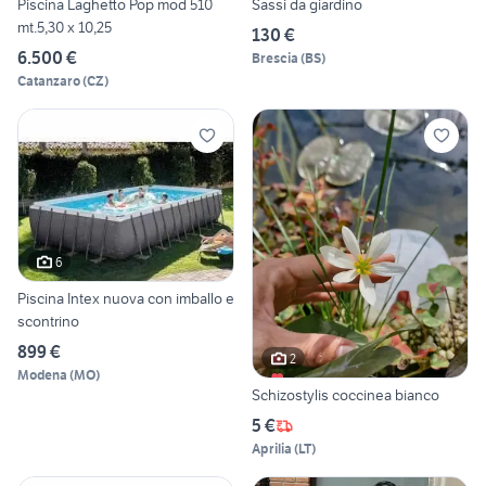
Piscina Laghetto Pop mod 510
Sassi da giardino
mt.5,30 x 10,25
130 €
6.500 €
Brescia
(
BS
)
Catanzaro
(
CZ
)
6
Piscina Intex nuova con imballo e
scontrino
899 €
2
Modena
(
MO
)
Schizostylis coccinea bianco
5 €
Aprilia
(
LT
)