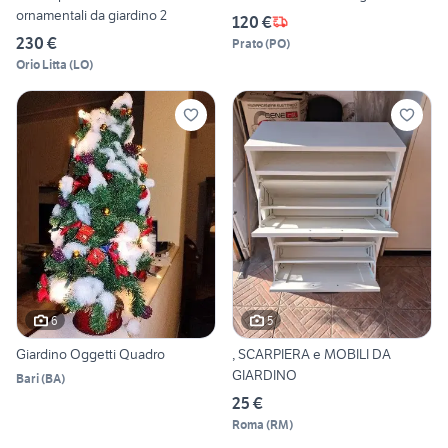
ornamentali da giardino 2
120 €
230 €
Prato
(
PO
)
Orio Litta
(
LO
)
6
5
Giardino Oggetti Quadro
, SCARPIERA e MOBILI DA
GIARDINO
Bari
(
BA
)
25 €
Roma
(
RM
)