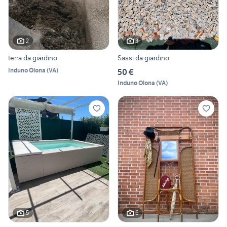
2
3
terra da giardino
Sassi da giardino
Induno Olona
(
VA
)
50 €
Induno Olona
(
VA
)
5
6