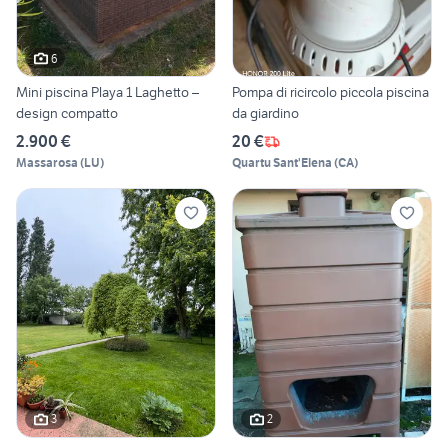
6
Mini piscina Playa 1 Laghetto –
Pompa di ricircolo piccola piscina
design compatto
da giardino
2.900 €
20 €
Massarosa
(
LU
)
Quartu Sant'Elena
(
CA
)
3
2