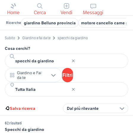
Home
Cerca
Vendi
Messaggi
giardino Belluno provincia
motore cancello came gia
Ricerche
Subito
Giardino e fai da te
specchi da giardino
Cosa cerchi?
Giardino e Fai
Filtri
da te
Salva ricerca
Dal più rilevante
62 risultati
Specchi da giardino