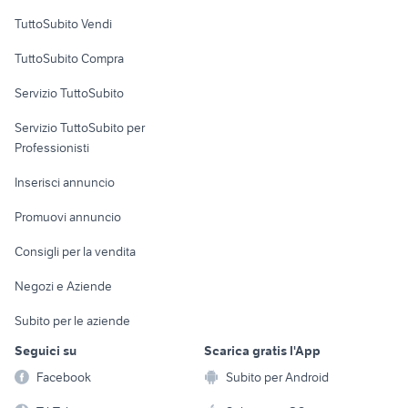
Case vacanza
TuttoSubito Vendi
Uffici e Locali
TuttoSubito Compra
commerciali
Servizio TuttoSubito
elettronica
per la casa e la
sports e hobby
Servizio TuttoSubito per
persona
Informatica
Animali
Professionisti
Arredamento e
Console e
Accessori per
Casalinghi
Inserisci annuncio
Videogiochi
animali
Elettrodomestici
Promuovi annuncio
Audio/Video
Musica e Film
Giardino e Fai da te
Consigli per la vendita
Fotografia
Libri e Riviste
Abbigliamento e
Negozi e Aziende
Telefonia
Strumenti Musicali
Accessori
Subito per le aziende
Sports
Tutto per i bambini
Seguici su
Scarica gratis l'App
Biciclette
Facebook
Subito per Android
Collezionismo