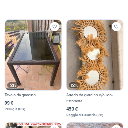
2
6
Tavolo da giardino
Arredo da giardino e/o lido-
ristorante
99 €
450 €
Perugia
(
PG
)
Reggio di Calabria
(
RC
)