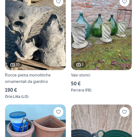
30
3
Rocce pietra monolitiche
Vasi storici
ornamentali da giardino
50 €
190 €
Ferrara
(
FE
)
Orio Litta
(
LO
)