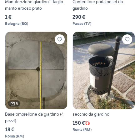
Manutenzione giardino - Taglio
Contenitore porta pellet da
manto erboso prato
giardino
1 €
290 €
Bologna
(
BO
)
Paese
(
TV
)
5
Base ombrellone da giardino (4
secchio da giardino
pezzi)
150 €
18 €
Roma
(
RM
)
Roma
(
RM
)