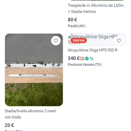
Treppiede in Alluminio da 1,65m
+ Stadia metrica
80 €
Paullo
(
MI
)
Vetrina
Idropulitrice Stiga HPS 550 R
340 €
Ponzano Veneto
(
TV
)
Stadia/livella alluminio 2 metri
con bolla
20 €