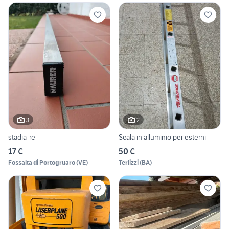
3
2
stadia-re
Scala in alluminio per esterni
17 €
50 €
Fossalta di Portogruaro
(
VE
)
Terlizzi
(
BA
)