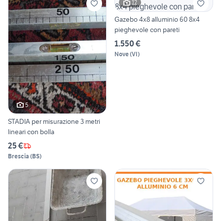
12
Gazebo 4x8 alluminio 60 8x4
pieghevole con pareti
1.550 €
Nove
(
VI
)
5
STADIA per misurazione 3 metri
lineari con bolla
25 €
Brescia
(
BS
)