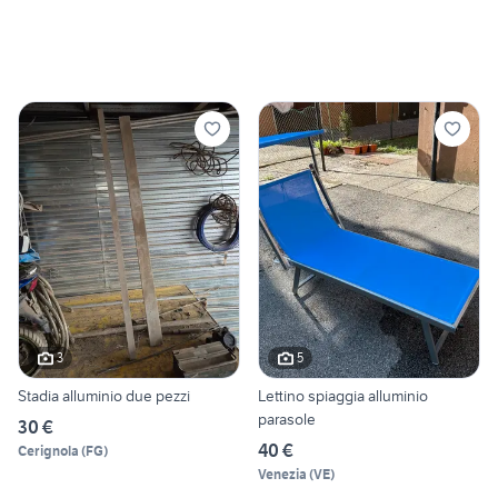
3
5
Stadia alluminio due pezzi
Lettino spiaggia alluminio
parasole
30 €
40 €
Cerignola
(
FG
)
Venezia
(
VE
)