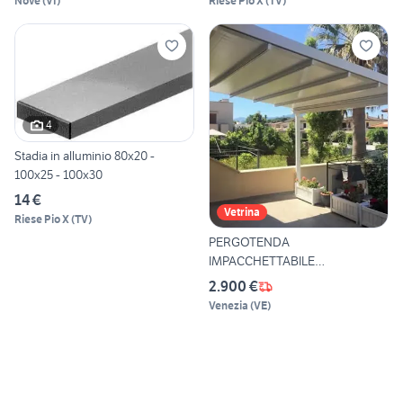
Nove
(
VI
)
Riese Pio X
(
TV
)
4
Stadia in alluminio 80x20 -
100x25 - 100x30
14 €
Vetrina
Riese Pio X
(
TV
)
PERGOTENDA
IMPACCHETTABILE
RETTRAIBILE SCONTO 40%
2.900 €
Venezia
(
VE
)