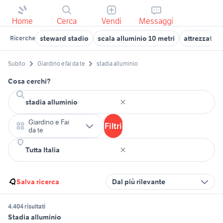
Home
Cerca
Vendi
Messaggi
steward stadio
scala alluminio 10 metri
attrezzature
Ricerche
Subito
Giardino e fai da te
stadia alluminio
Cosa cerchi?
Giardino e Fai
Filtri
da te
Salva ricerca
Dal più rilevante
4.404 risultati
Stadia alluminio