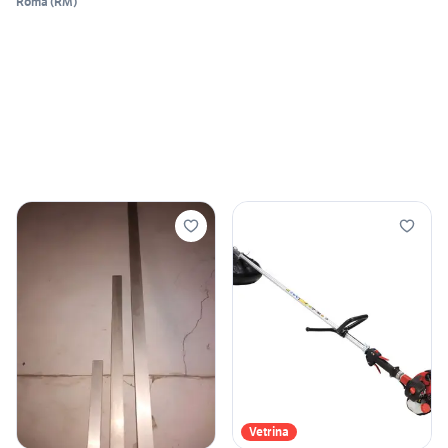
Roma
(
RM
)
Vetrina