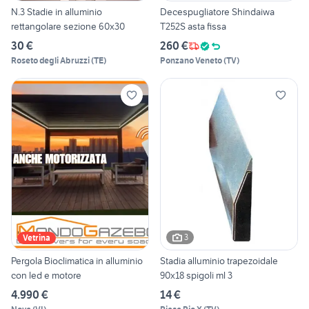
N.3 Stadie in alluminio
Decespugliatore Shindaiwa
rettangolare sezione 60x30
T252S asta fissa
30 €
260 €
Roseto degli Abruzzi
(
TE
)
Ponzano Veneto
(
TV
)
3
Vetrina
Pergola Bioclimatica in alluminio
Stadia alluminio trapezoidale
con led e motore
90x18 spigoli ml 3
4.990 €
14 €