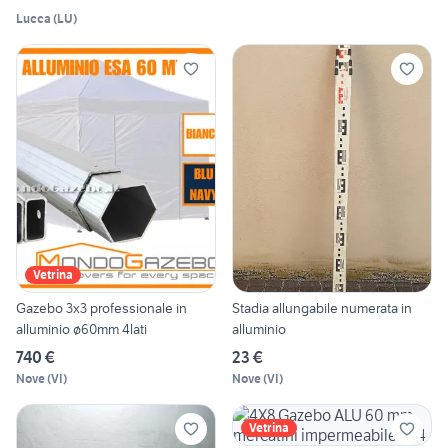
Lucca
(
LU
)
Vetrina
Gazebo 3x3 professionale in
Stadia allungabile numerata in
alluminio ø60mm 4lati
alluminio
740 €
23 €
Nove
(
VI
)
Nove
(
VI
)
Vetrina