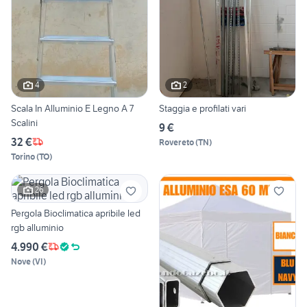
4
2
Scala In Alluminio E Legno A 7
Staggia e profilati vari
Scalini
9 €
32 €
Rovereto
(
TN
)
Torino
(
TO
)
26
Pergola Bioclimatica apribile led
rgb alluminio
4.990 €
Nove
(
VI
)