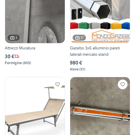
3
17
Attrezzi Muratura
Gazebo 3x6 alluminio pareti
laterali mercato stand
30 €
980 €
Formigine
(
MO
)
Nove
(
VI
)