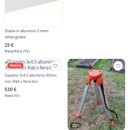
Stadia in alluminio 3 metri
rettangolare
25 €
Riese Pio X
(
TV
)
Vetrina
Gazebo 3x4,5 alluminio 45mm
con 4lati x fiera box
530 €
Nove
(
VI
)
6