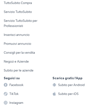
TuttoSubito Compra
commerciali
Servizio TuttoSubito
elettronica
per la casa e la
sports e hobby
Servizio TuttoSubito per
persona
Informatica
Animali
Professionisti
Arredamento e
Console e
Accessori per
Casalinghi
Inserisci annuncio
Videogiochi
animali
Elettrodomestici
Promuovi annuncio
Audio/Video
Musica e Film
Giardino e Fai da te
Consigli per la vendita
Fotografia
Libri e Riviste
Abbigliamento e
Negozi e Aziende
Telefonia
Strumenti Musicali
Accessori
Subito per le aziende
Sports
Tutto per i bambini
Seguici su
Scarica gratis l'App
Biciclette
Facebook
Subito per Android
Collezionismo
TikTok
Subito per iOS
Instagram