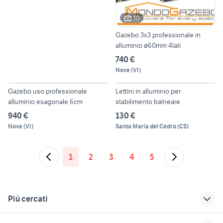
30
Gazebo 3x3 professionale in
alluminio ø60mm 4lati
740 €
Nove
(
VI
)
21
4
Gazebo uso professionale
Lettini in alluminio per
alluminio esagonale 6cm
stabilimento balneare
940 €
130 €
Nove
(
VI
)
Santa Maria del Cedro
(
CS
)
1
2
3
4
5
Più cercati
Correlati
Richerche simili
Suggerimenti