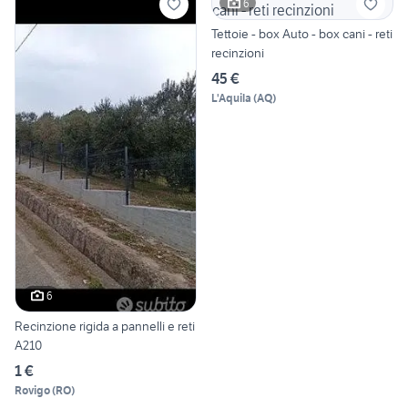
6
Tettoie - box Auto - box cani - reti
recinzioni
45 €
L'Aquila
(
AQ
)
6
Recinzione rigida a pannelli e reti
A210
1 €
Rovigo
(
RO
)