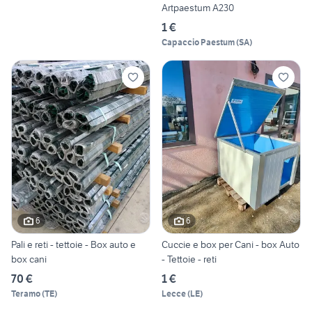
Artpaestum A230
1 €
Capaccio Paestum
(
SA
)
6
6
Pali e reti - tettoie - Box auto e
Cuccie e box per Cani - box Auto
box cani
- Tettoie - reti
70 €
1 €
Teramo
(
TE
)
Lecce
(
LE
)