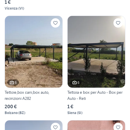
1 €
Vicenza
(
VI
)
6
6
Tettoie,box cani,box auto,
Tettoia e box per Auto - Box per
recinzioni A282
Auto - Reti
200 €
1 €
Bolzano
(
BZ
)
Siena
(
SI
)