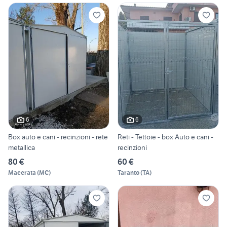
6
6
Box auto e cani - recinzioni - rete
Reti - Tettoie - box Auto e cani -
metallica
recinzioni
80 €
60 €
Macerata
(
MC
)
Taranto
(
TA
)