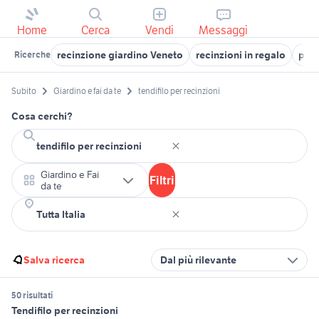
Home
Cerca
Vendi
Messaggi
recinzione giardino Veneto
recinzioni in regalo
port
Ricerche
Subito
Giardino e fai da te
tendifilo per recinzioni
Cosa cerchi?
Giardino e Fai
Filtri
da te
Salva ricerca
Dal più rilevante
50 risultati
Tendifilo per recinzioni