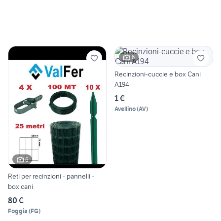
6
Recinzioni-cuccie e box Cani
A194
1 €
Avellino
(
AV
)
6
Reti per recinzioni - pannelli -
box cani
80 €
Foggia
(
FG
)