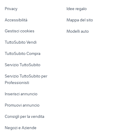
Nautica
lavoro
morsetti
pellet giardino Padova provincia
Privacy
Idee regalo
Garage e box
Caravan e Camper
Accessibilità
Mappa del sito
Loft, mansarde e
Veicoli commerciali
altro
Gestisci cookies
Modelli auto
Case vacanza
TuttoSubito Vendi
Uffici e Locali
TuttoSubito Compra
commerciali
Servizio TuttoSubito
elettronica
per la casa e la
sports e hobby
Servizio TuttoSubito per
persona
Informatica
Animali
Professionisti
Arredamento e
Console e
Accessori per
Casalinghi
Inserisci annuncio
Videogiochi
animali
Elettrodomestici
Promuovi annuncio
Audio/Video
Musica e Film
Giardino e Fai da te
Consigli per la vendita
Fotografia
Libri e Riviste
Abbigliamento e
Negozi e Aziende
Telefonia
Strumenti Musicali
Accessori