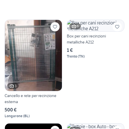
6
Box per cani recinzioni
metalliche A212
1 €
Trento
(
TN
)
3
Cancello e rete per recinzione
esterna
500 €
Longarone
(
BL
)