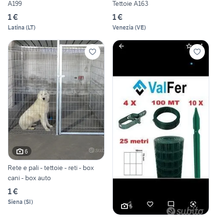
A199
Tettoie A163
1 €
1 €
Latina
(
LT
)
Venezia
(
VE
)
6
Rete e pali - tettoie - reti - box
cani - box auto
1 €
Siena
(
SI
)
5