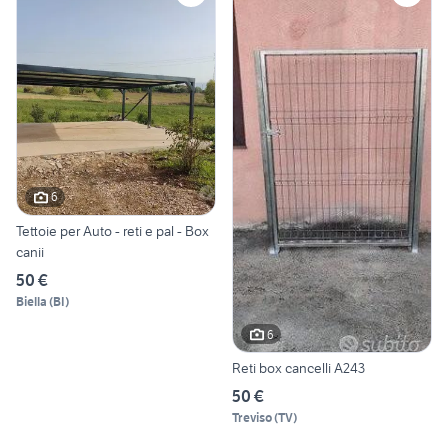
6
Tettoie per Auto - reti e pal - Box
canii
50 €
Biella
(
BI
)
6
Reti box cancelli A243
50 €
Treviso
(
TV
)