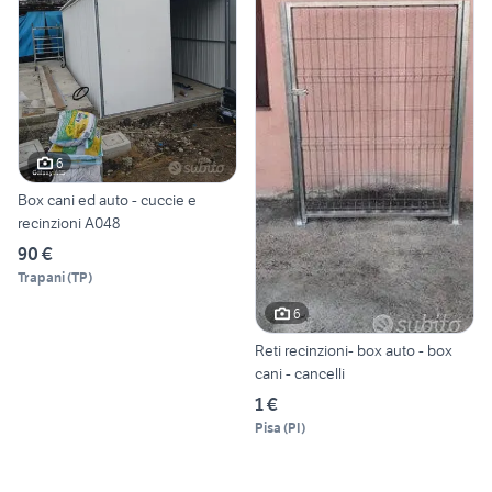
6
Box cani ed auto - cuccie e
recinzioni A048
90 €
Trapani
(
TP
)
6
Reti recinzioni- box auto - box
cani - cancelli
1 €
Pisa
(
PI
)