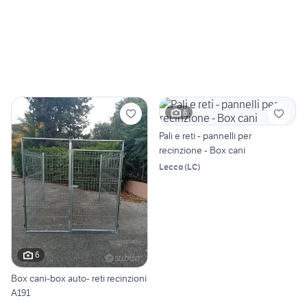
6
Pali e reti - pannelli per
recinzione - Box cani
Lecco
(
LC
)
6
Box cani-box auto- reti recinzioni
A191