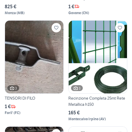
825 €
1 €
Monza
(
MB
)
Govone
(
CN
)
3
3
TENSORI DI FILO
Recinzione Completa 25mt Rete
Metallica h150
1 €
165 €
Forli'
(
FC
)
Montecalvo Irpino
(
AV
)