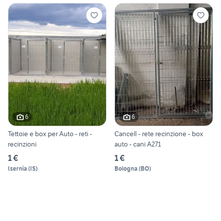
6
6
Tettoie e box per Auto - reti -
Cancell - rete recinzione - box
recinzioni
auto - cani A271
1 €
1 €
Isernia
(
IS
)
Bologna
(
BO
)