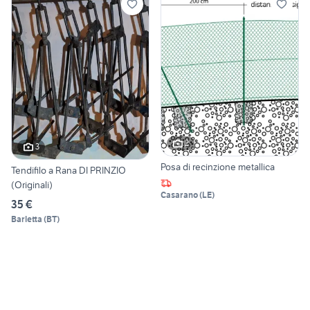
2
3
Posa di recinzione metallica
Tendifilo a Rana DI PRINZIO
(Originali)
Casarano
(
LE
)
35 €
Barletta
(
BT
)