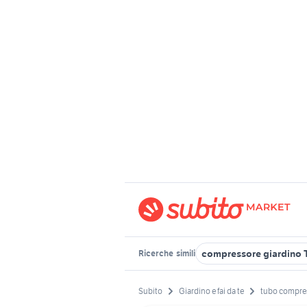
compressore giardino T
Ricerche
simili
Subito
Giardino e fai da te
tubo compre