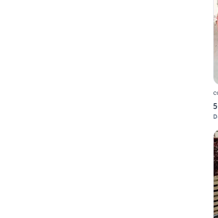
c
5
D