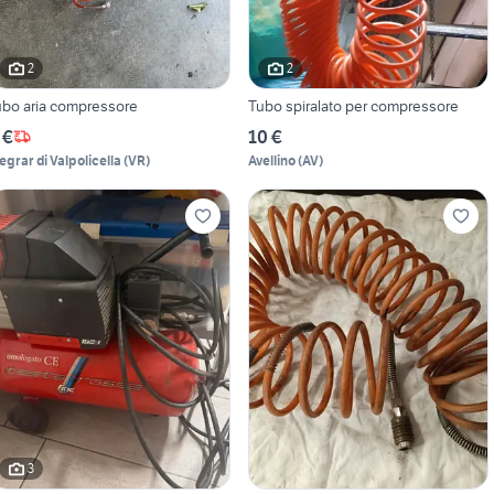
2
2
ubo aria compressore
Tubo spiralato per compressore
 €
10 €
egrar di Valpolicella
(
VR
)
Avellino
(
AV
)
3