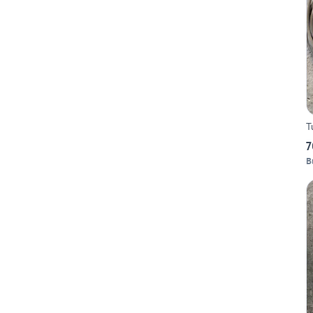
T
7
B