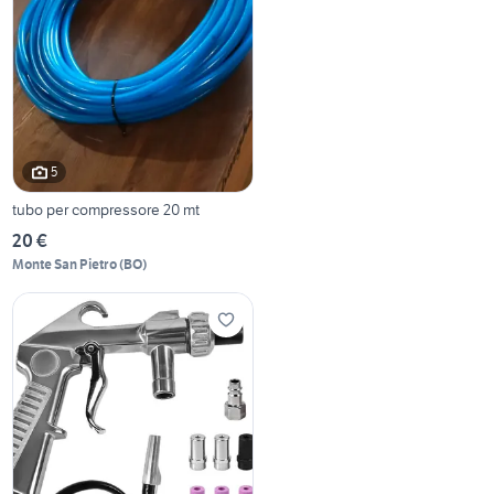
5
tubo per compressore 20 mt
20 €
Monte San Pietro
(
BO
)