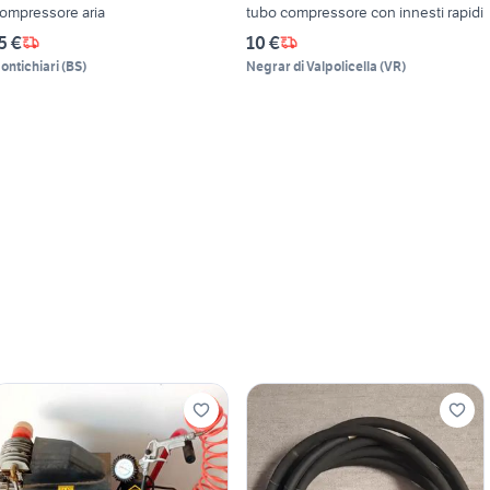
ompressore aria
tubo compressore con innesti rapidi
5 €
10 €
ontichiari
(
BS
)
Negrar di Valpolicella
(
VR
)