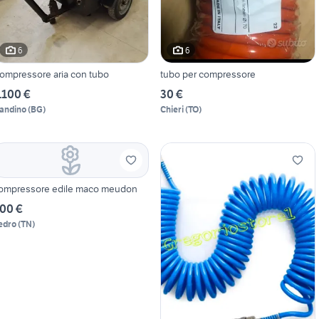
6
6
ompressore aria con tubo
tubo per compressore
.100 €
30 €
andino
(
BG
)
Chieri
(
TO
)
ompressore edile maco meudon
00 €
edro
(
TN
)