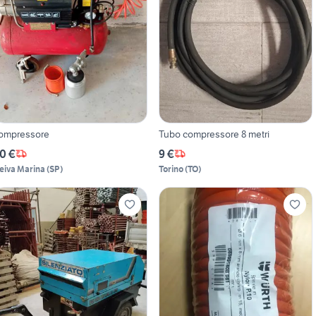
ompressore
Tubo compressore 8 metri
0 €
9 €
eiva Marina
(
SP
)
Torino
(
TO
)