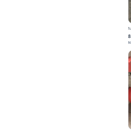
t
8
N