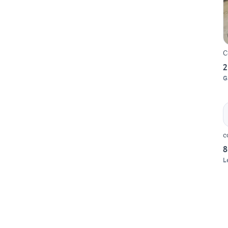
C
2
G
c
8
L