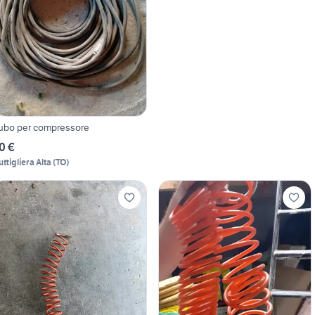
ubo per compressore
0 €
uttigliera Alta
(
TO
)