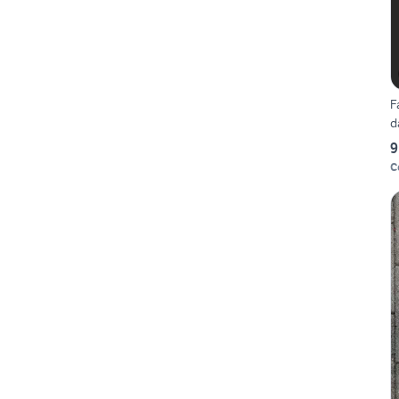
F
d
9
C