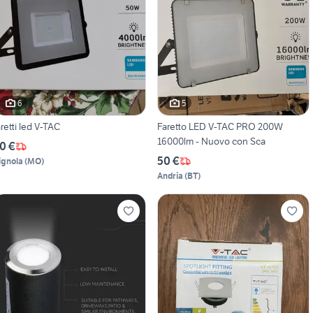
6
5
aretti led V-TAC
Faretto LED V-TAC PRO 200W
16000lm - Nuovo con Sca
0 €
50 €
ignola
(
MO
)
Andria
(
BT
)