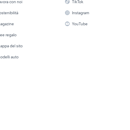
avora con noi
TikTok
 a schiera
Candidati in cerca di
Audio/Video
Elettrod
ostenibilità
Instagram
lavoro
i
Fotografia
Giardino 
agazine
YouTube
Attrezzature di lavoro
Telefonia
Abbigli
dee regalo
Accesso
e altro
appa del sito
Tutto per
odelli auto