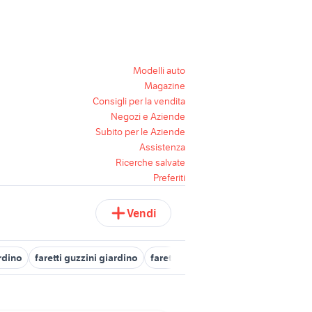
Modelli auto
Magazine
Consigli per la vendita
Negozi e Aziende
Subito per le Aziende
Assistenza
Ricerche salvate
Preferiti
Vendi
ardino
faretti guzzini giardino
faretto led 1w
faretti luce led a ba