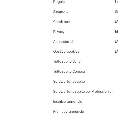
Regole
L
usate
Moto e Scooter
Ville singole e
Sicurezza
S
Accessori Moto
Terreni e rustic
Condizioni
M
Nautica
Garage e box
Privacy
I
Caravan e Camper
Loft, mansarde 
Accessibilità
M
Veicoli commerciali
Case vacanza
Gestisci cookies
M
Uffici e Locali
TuttoSubito Vendi
commerciali
TuttoSubito Compra
Servizio TuttoSubito
Servizio TuttoSubito per Professionisti
Inserisci annuncio
Promuovi annuncio