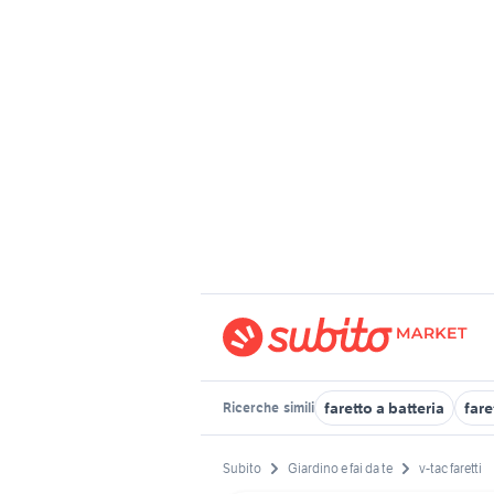
faretto a batteria
fare
Ricerche
simili
Subito
Giardino e fai da te
v-tac faretti