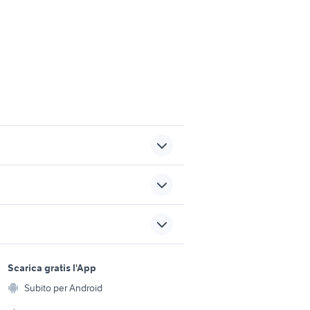
iore
ornamenti da giardino
letti a scomparsa ikea
sports e hobby
a
Scarica gratis l'App
Animali
ai da te
forno a legna
Subito per Android
ento e
Accessori per animali
o
tubi zincati
hi