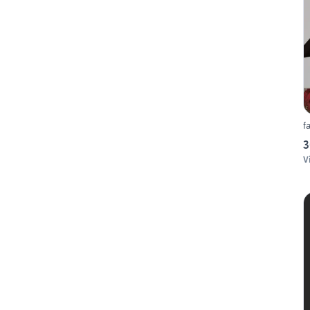
f
3
V