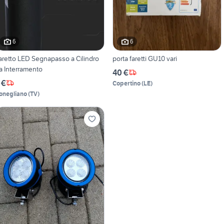
6
6
aretto LED Segnapasso a Cilindro
porta faretti GU10 vari
a Interramento
40 €
 €
Copertino
(
LE
)
onegliano
(
TV
)