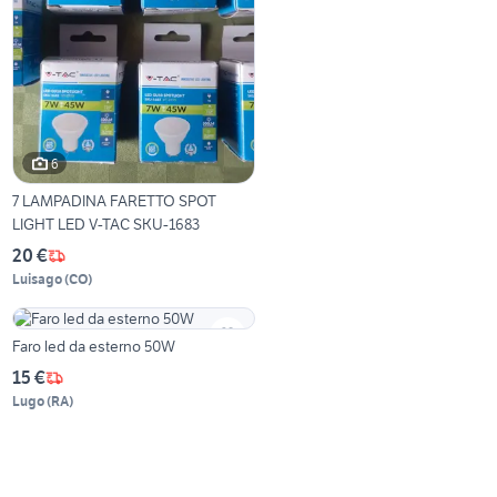
6
7 LAMPADINA FARETTO SPOT
LIGHT LED V-TAC SKU-1683
20 €
Luisago
(
CO
)
Faro led da esterno 50W
15 €
Lugo
(
RA
)