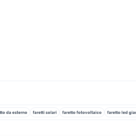
tto da esterno
faretti solari
faretto fotovoltaico
faretto led gi