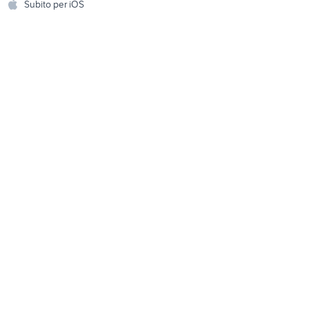
Subito per iOS
Musica e Film
omestici
Libri e Riviste
e Fai da te
Strumenti Musicali
amento e
ri
Sports
 i bambini
Biciclette
Collezionismo