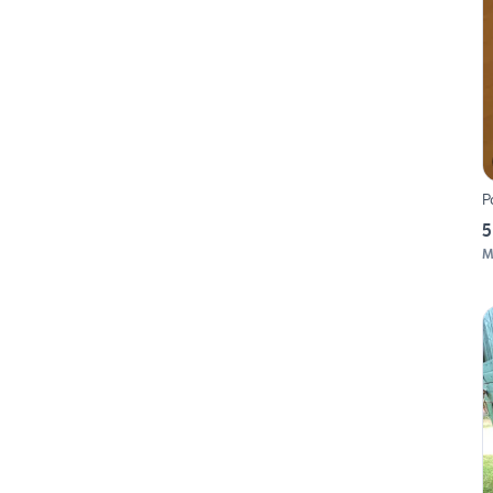
P
5
M