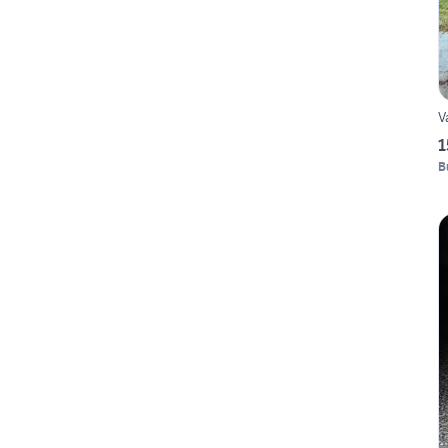
V
1
B