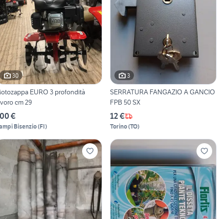
30
3
otozappa EURO 3 profondità
SERRATURA FANGAZIO A GANCIO
avoro cm 29
FPB 50 SX
00 €
12 €
ampi Bisenzio
(
FI
)
Torino
(
TO
)