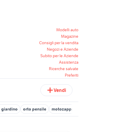
Modelli auto
Magazine
Consigli per la vendita
Negozi e Aziende
Subito per le Aziende
Assistenza
Ricerche salvate
Preferiti
Vendi
 giardino
orto pensile
motozappa piccola per orto
orto giard