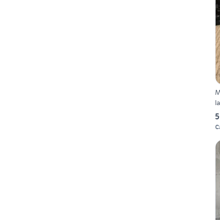
M
l
5
C