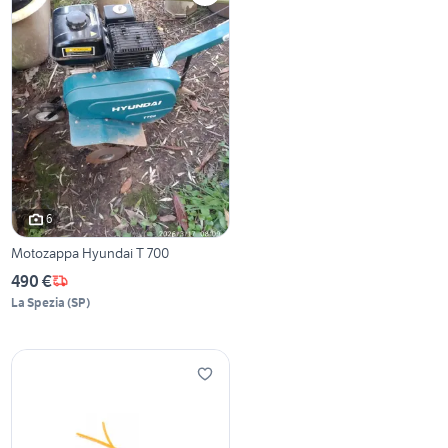
6
Motozappa Hyundai T 700
490 €
La Spezia
(
SP
)