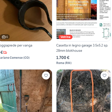
6
Vetrina
oggiapiede per vanga
Casetta in legno garage 3.5x5.2 sp.
28mm blokhouse
 €
1.700 €
ariano Comense
(
CO
)
Roma
(
RM
)