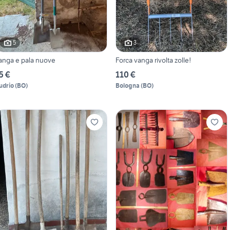
5
3
anga e pala nuove
Forca vanga rivolta zolle!
5 €
110 €
udrio
(
BO
)
Bologna
(
BO
)