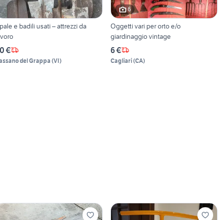
6
 pale e badili usati – attrezzi da
Oggetti vari per orto e/o
avoro
giardinaggio vintage
0 €
6 €
assano del Grappa
(
VI
)
Cagliari
(
CA
)