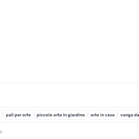
o
pali per orto
piccolo orto in giardino
orto in vaso
vanga da
to