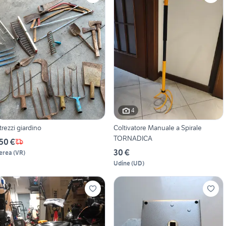
4
trezzi giardino
Coltivatore Manuale a Spirale
TORNADICA
50 €
30 €
erea
(
VR
)
Udine
(
UD
)