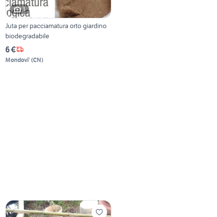
3
Juta per pacciamatura orto giardino
biodegradabile
6 €
Mondovi'
(
CN
)