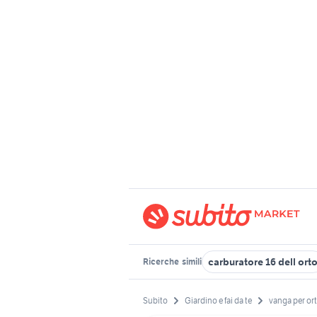
carburatore 16 dell ort
Ricerche
simili
Subito
Giardino e fai da te
vanga per or