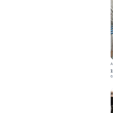
A
1
C