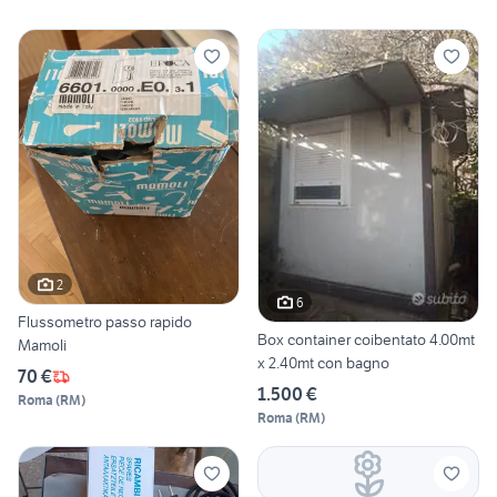
2
6
Flussometro passo rapido
Box container coibentato 4.00mt
Mamoli
x 2.40mt con bagno
70 €
1.500 €
Roma
(
RM
)
Roma
(
RM
)