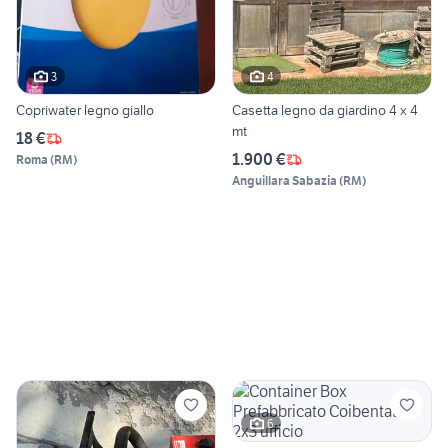
3
4
Copriwater legno giallo
Casetta legno da giardino 4 x 4
mt
18 €
1.900 €
Roma
(
RM
)
Anguillara Sabazia
(
RM
)
6