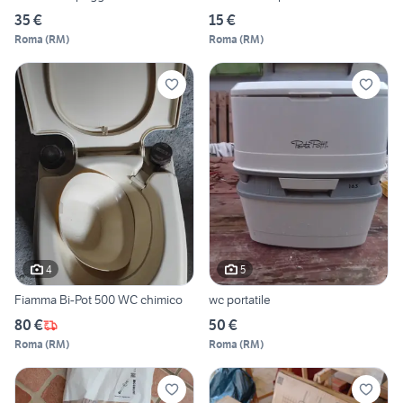
35 €
15 €
Roma
(
RM
)
Roma
(
RM
)
4
5
Fiamma Bi-Pot 500 WC chimico
wc portatile
80 €
50 €
Roma
(
RM
)
Roma
(
RM
)