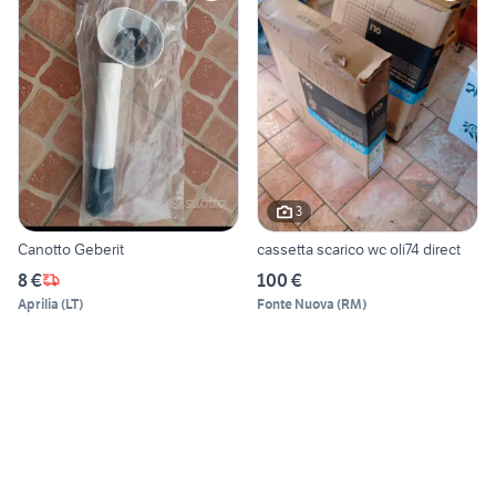
3
Canotto Geberit
cassetta scarico wc oli74 direct
8 €
100 €
Aprilia
(
LT
)
Fonte Nuova
(
RM
)