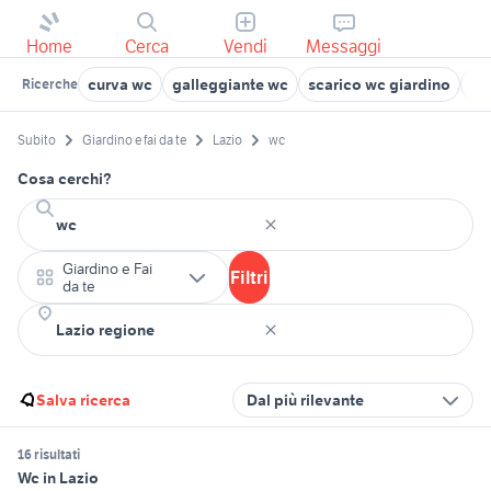
Home
Cerca
Vendi
Messaggi
curva wc
galleggiante wc
scarico wc giardino
ca
Ricerche
Subito
Giardino e fai da te
Lazio
wc
Cosa cerchi?
Giardino e Fai
Filtri
da te
Salva ricerca
Dal più rilevante
16 risultati
Wc in Lazio