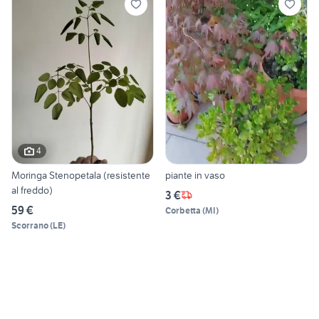
4
Moringa Stenopetala (resistente
piante in vaso
al freddo)
3 €
59 €
Corbetta
(
MI
)
Scorrano
(
LE
)