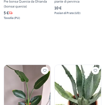
Pre bonsa Quercia da Ghianda
piante di pervinca
(bonsai quercia)
10 €
5 €
Pasian di Prato
(
UD
)
Tavullia
(
PU
)