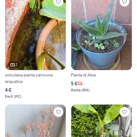
2
utricularia pianta carnivora
Pianta di Aloe
acquatica
5 €
4 €
Roma
(
RM
)
Forli'
(
FC
)