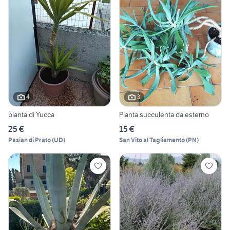
4
3
pianta di Yucca
Pianta succulenta da esterno
25 €
15 €
Pasian di Prato
(
UD
)
San Vito al Tagliamento
(
PN
)