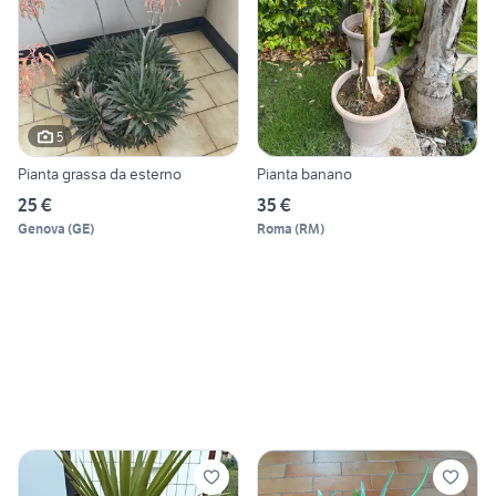
5
Pianta grassa da esterno
Pianta banano
25 €
35 €
Genova
(
GE
)
Roma
(
RM
)