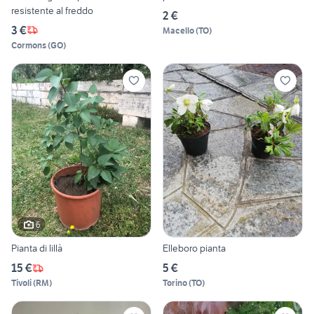
resistente al freddo
2 €
3 €
Macello
(
TO
)
Cormons
(
GO
)
6
Pianta di lillà
Elleboro pianta
15 €
5 €
Tivoli
(
RM
)
Torino
(
TO
)