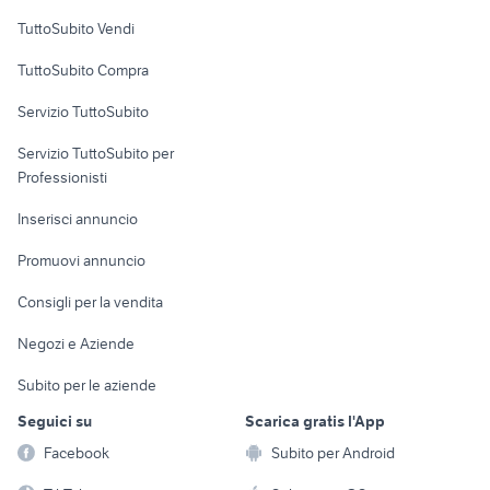
Case vacanza
TuttoSubito Vendi
Uffici e Locali
TuttoSubito Compra
commerciali
Servizio TuttoSubito
elettronica
per la casa e la
sports e hobby
Servizio TuttoSubito per
persona
Informatica
Animali
Professionisti
Arredamento e
Console e
Accessori per
Casalinghi
Inserisci annuncio
Videogiochi
animali
Elettrodomestici
Promuovi annuncio
Audio/Video
Musica e Film
Giardino e Fai da te
Consigli per la vendita
Fotografia
Libri e Riviste
Abbigliamento e
Negozi e Aziende
Telefonia
Strumenti Musicali
Accessori
Subito per le aziende
Sports
Tutto per i bambini
Seguici su
Scarica gratis l'App
Biciclette
Facebook
Subito per Android
Collezionismo