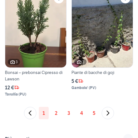
3
3
Bonsai – prebonsai Cipresso di
Piante di bacche di goji
Lawson
5 €
12 €
Gambolo'
(
PV
)
Tavullia
(
PU
)
1
2
3
4
5