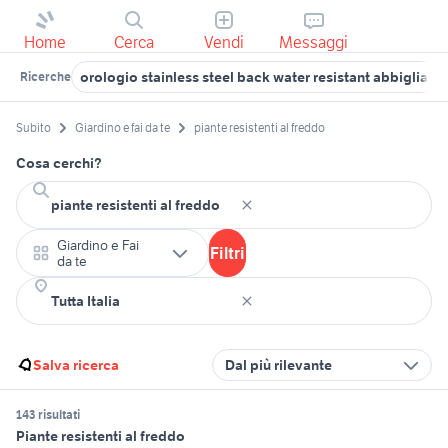
Home
Cerca
Vendi
Messaggi
orologio stainless steel back water resistant abbigliam
Ricerche
Subito
Giardino e fai da te
piante resistenti al freddo
Cosa cerchi?
Giardino e Fai
Filtri
da te
Salva ricerca
Dal più rilevante
143 risultati
Piante resistenti al freddo