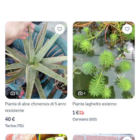
6
4
Pianta di aloe chinensis di 5 anni
Piante laghetto esterno
resistente
1 €
40 €
Cormons
(
GO
)
Torino
(
TO
)