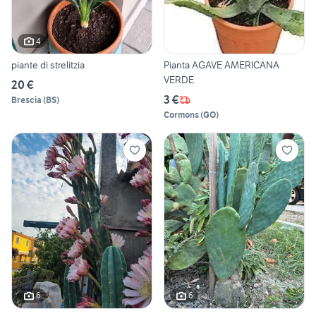
4
piante di strelitzia
Pianta AGAVE AMERICANA
VERDE
20 €
3 €
Brescia
(
BS
)
Cormons
(
GO
)
6
6