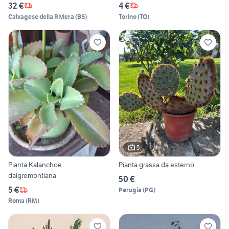
32 €
4 €
Calvagese della Riviera
(
BS
)
Torino
(
TO
)
5
Pianta Kalanchoe
Pianta grassa da esterno
daigremontiana
50 €
5 €
Perugia
(
PG
)
Roma
(
RM
)