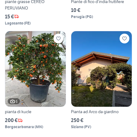
piante grasse CEREO
Piante di fico d’india fruttifere
PERUVIANO
10 €
15 €
Perugia
(
PG
)
Lagosanto
(
FE
)
6
pianta di kucle
Pianta ad Arco da giardino
200 €
250 €
Borgocarbonara
(
MN
)
Siziano
(
PV
)