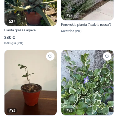
2
3
Perovskia pianta ("salvia russa")
Pianta grassa agave
Mestrino
(
PD
)
230 €
Perugia
(
PG
)
2
3