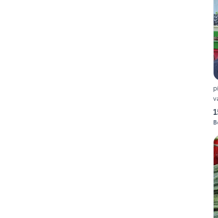
piante 
v
1
B