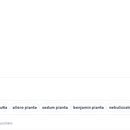
rutta
alloro pianta
sedum pianta
benjamin pianta
nebulizzat
 zucchero