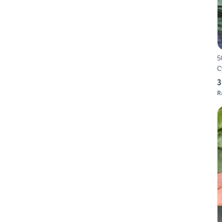
5
C
3
R