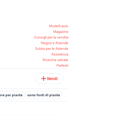
Modelli auto
Magazine
Consigli per la vendita
Negozi e Aziende
Subito per le Aziende
Assistenza
Ricerche salvate
Preferiti
Vendi
ore per piante
sono fonti di piante
tronchetto pianta
pianta di