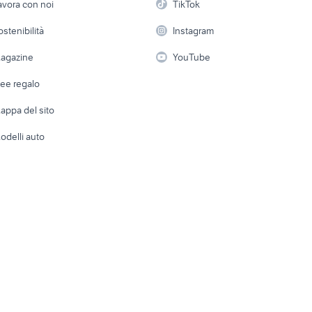
avora con noi
TikTok
tenda da sole a brac
 in ferro battuto
vendita orchidee sfiorite
400x300
 a schiera
Candidati in cerca di
Audio/Video
Elettrod
ostenibilità
Instagram
lavoro
i
Fotografia
Giardino 
agazine
YouTube
Attrezzature di lavoro
Telefonia
Abbigli
dee regalo
Accesso
e altro
appa del sito
Tutto per
odelli auto