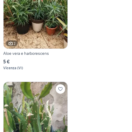
2
Aloe vera e harborescens
5 €
Vicenza
(
VI
)