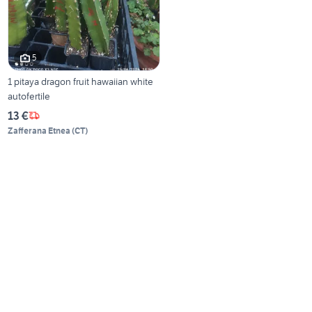
5
1 pitaya dragon fruit hawaiian white
autofertile
13 €
Zafferana Etnea
(
CT
)