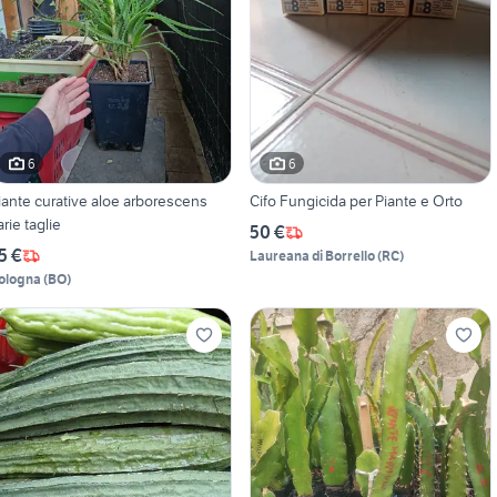
6
6
curative aloe arborescens
Cifo Fungicida per Piante e Orto
arie taglie
50 €
5 €
Laureana di Borrello
(
RC
)
ologna
(
BO
)