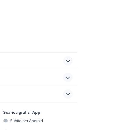
livelle laser giardino
mobili in regalo nelle marche
sports e hobby
a
Scarica gratis l'App
Animali
infissi in alluminio prezzi
vincia
Subito per Android
ento e
economici
Accessori per animali
hi