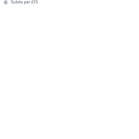
Subito per iOS
ci
attrezzi per motocoltivatore
Musica e Film
omestici
Libri e Riviste
e Fai da te
Strumenti Musicali
amento e
ri
Sports
 i bambini
Biciclette
Collezionismo