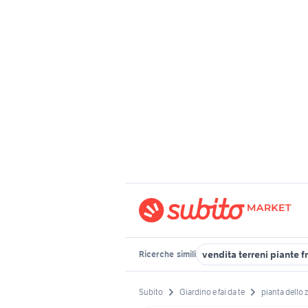
vendita terreni piante f
Ricerche
simili
Subito
Giardino e fai da te
pianta dello