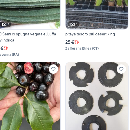
3
5
0 Semi di spugna vegetale, Luffa
pitaya tesoro più desert king
ylindrica
25 €
 €
Zafferana Etnea
(
CT
)
avenna
(
RA
)