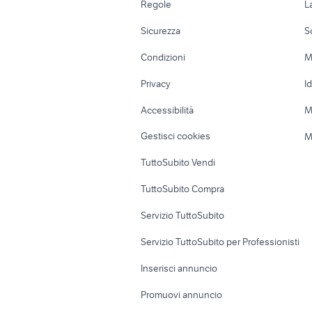
Regole
L
fresa per motocoltivatore
porta vasi
usata
Moto e Scooter
Ville singole e
Sicurezza
S
Accessori Moto
Terreni e rustic
Condizioni
M
Nautica
Garage e box
Privacy
I
Caravan e Camper
Loft, mansarde 
Accessibilità
M
Veicoli commerciali
Case vacanza
Gestisci cookies
M
Uffici e Locali
TuttoSubito Vendi
commerciali
TuttoSubito Compra
Servizio TuttoSubito
Servizio TuttoSubito per Professionisti
Inserisci annuncio
Promuovi annuncio