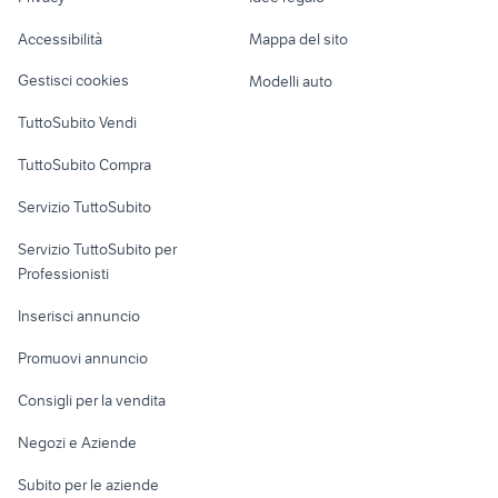
Garage e box
guardie e ladri gioco
motif xs7
Caravan e Camper
collezionismo
Accessibilità
Mappa del sito
Loft, mansarde e
Veicoli commerciali
altro
Gestisci cookies
Modelli auto
Case vacanza
TuttoSubito Vendi
Uffici e Locali
TuttoSubito Compra
commerciali
Servizio TuttoSubito
elettronica
per la casa e la
sports e hobby
Servizio TuttoSubito per
persona
Informatica
Animali
Professionisti
Arredamento e
Console e
Accessori per
Casalinghi
Inserisci annuncio
Videogiochi
animali
Elettrodomestici
Promuovi annuncio
Audio/Video
Musica e Film
Giardino e Fai da te
Consigli per la vendita
Fotografia
Libri e Riviste
Abbigliamento e
Negozi e Aziende
Telefonia
Strumenti Musicali
Accessori
Subito per le aziende
Sports