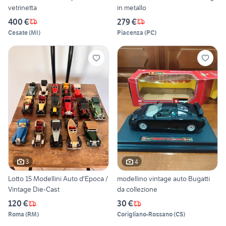
vetrinetta
in metallo
400 €
279 €
Cesate
(
MI
)
Piacenza
(
PC
)
3
4
Lotto 15 Modellini Auto d'Epoca /
modellino vintage auto Bugatti
Vintage Die-Cast
da collezione
120 €
30 €
Roma
(
RM
)
Corigliano-Rossano
(
CS
)