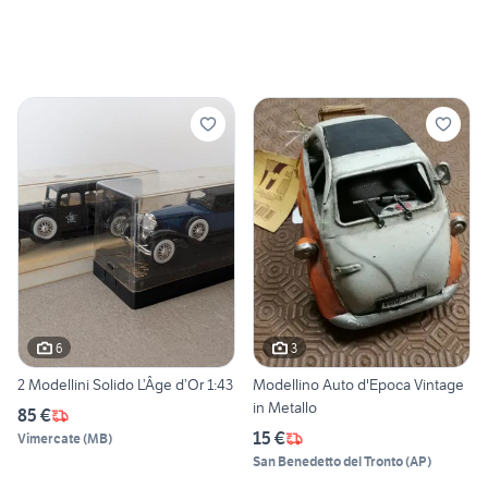
6
3
2 Modellini Solido L’Âge d’Or 1:43
Modellino Auto d'Epoca Vintage
in Metallo
85 €
15 €
Vimercate
(
MB
)
San Benedetto del Tronto
(
AP
)