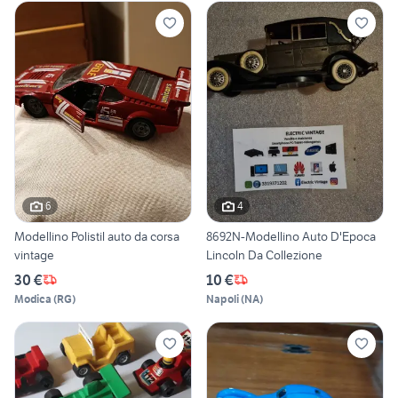
6
4
Modellino Polistil auto da corsa
8692N-Modellino Auto D'Epoca
vintage
Lincoln Da Collezione
30 €
10 €
Modica
(
RG
)
Napoli
(
NA
)