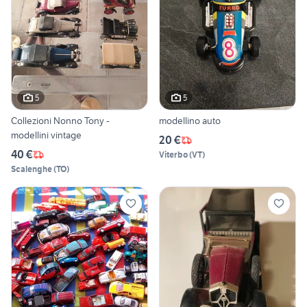
5
5
Collezioni Nonno Tony -
modellino auto
modellini vintage
20 €
40 €
Viterbo
(
VT
)
Scalenghe
(
TO
)