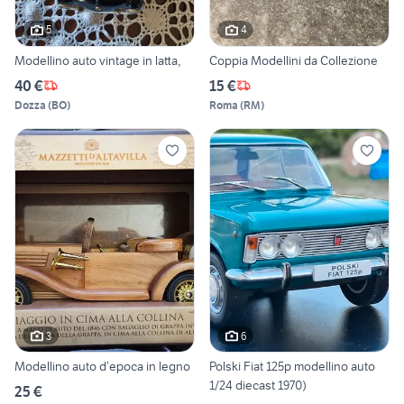
5
4
Modellino auto vintage in latta,
Coppia Modellini da Collezione
40 €
15 €
Dozza
(
BO
)
Roma
(
RM
)
3
6
Modellino auto d’epoca in legno
Polski Fiat 125p modellino auto
1/24 diecast 1970)
25 €