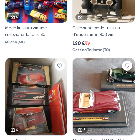
6
6
Modellini auto vintage
Collezione modellini auto
collezione-lotto pz.80
d’epoca anni 1900 vint
Milano
(
MI
)
190 €
Gassino Torinese
(
TO
)
6
5