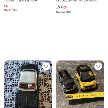
modellini da collezione
MODELLINI AUTO VINTAGE
15 €
Nola
(
NA
)
Gorizia
(
GO
)