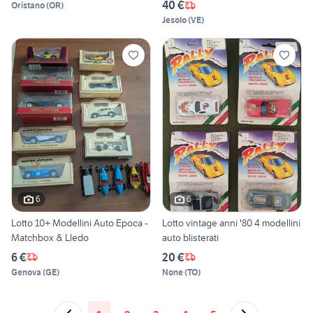
40 €
Oristano
(
OR
)
Jesolo
(
VE
)
6
6
Lotto 10+ Modellini Auto Epoca -
Lotto vintage anni '80 4 modellini
Matchbox & Lledo
auto blisterati
6 €
20 €
Genova
(
GE
)
None
(
TO
)