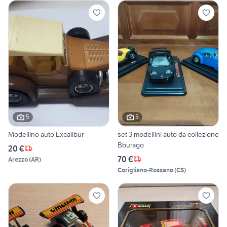
5
5
Modellino auto Excalibur
set 3 modellini auto da collezione
Bburago
20 €
70 €
Arezzo
(
AR
)
Corigliano-Rossano
(
CS
)