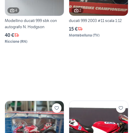
4
2
Modellino ducati 999 sbk con
ducati 999 2003 #11 scala 1:12
autografo N. Hodgson
15 €
40 €
Montebelluna
(
TV
)
Riccione
(
RN
)