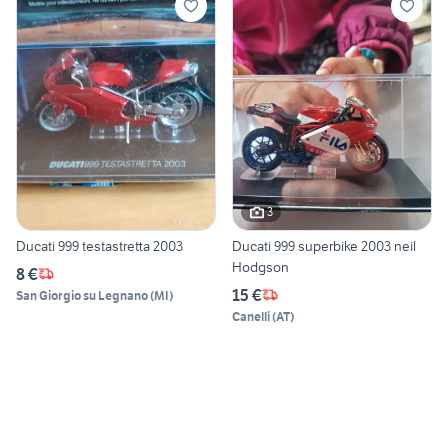
3
Ducati 999 testastretta 2003
Ducati 999 superbike 2003 neil
Hodgson
8 €
15 €
San Giorgio su Legnano
(
MI
)
Canelli
(
AT
)