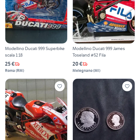
Modellino Ducati 999 Superbike
Modellino Ducati 999 James
scala 1:18
Toseland #52 Fila
25 €
20 €
Roma
(
RM
)
Melegnano
(
MI
)