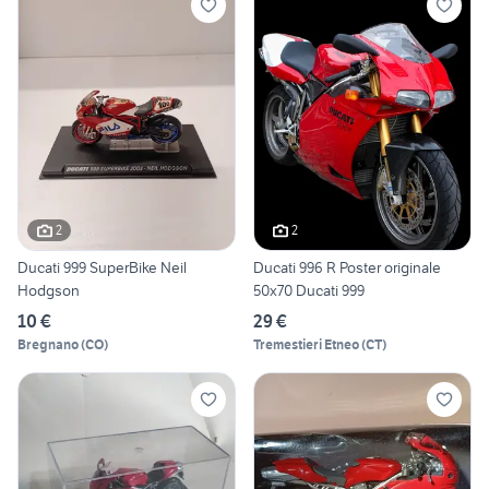
2
2
Ducati 999 SuperBike Neil
Ducati 996 R Poster originale
Hodgson
50x70 Ducati 999
10 €
29 €
Bregnano
(
CO
)
Tremestieri Etneo
(
CT
)