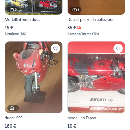
6
3
Modellini moto ducati
Ducati-pezzo da collezione
15 €
35 €
Sirmione
(
BS
)
Comano Terme
(
TN
)
3
ducati 999
Modellino Ducati
180 €
10 €