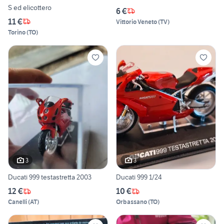
S ed elicottero
6 €
11 €
Vittorio Veneto
(
TV
)
Torino
(
TO
)
3
3
Ducati 999 testastretta 2003
Ducati 999 1/24
12 €
10 €
Canelli
(
AT
)
Orbassano
(
TO
)