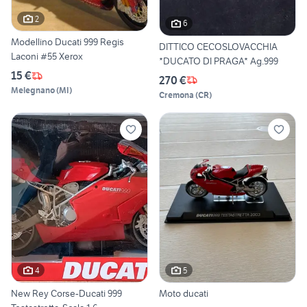
2
6
Modellino Ducati 999 Regis
DITTICO CECOSLOVACCHIA
Laconi #55 Xerox
*DUCATO DI PRAGA* Ag.999
15 €
270 €
Melegnano
(
MI
)
Cremona
(
CR
)
4
5
New Rey Corse-Ducati 999
Moto ducati