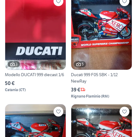
3
5
Modello DUCATI 999 diecast 1/6
Ducati 999 F05 SBK - 1/12
NewRay
50 €
39 €
Catania
(
CT
)
Rignano Flaminio
(
RM
)