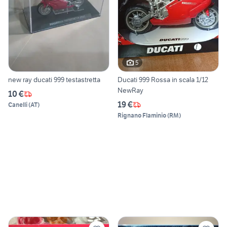
5
new ray ducati 999 testastretta
Ducati 999 Rossa in scala 1/12
NewRay
10 €
19 €
Canelli
(
AT
)
Rignano Flaminio
(
RM
)