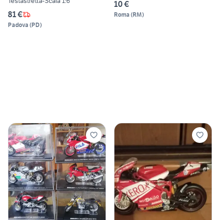
Testastretta-Scala 1:6
10 €
81 €
Roma
(
RM
)
Padova
(
PD
)