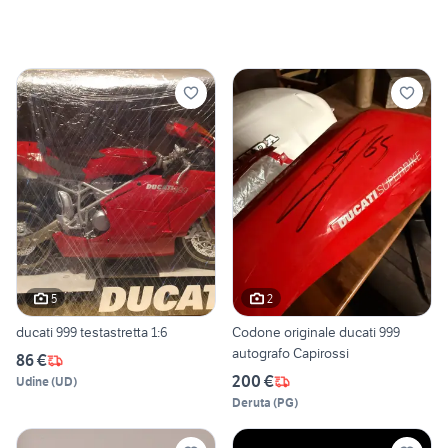
5
2
ducati 999 testastretta 1:6
Codone originale ducati 999
autografo Capirossi
86 €
200 €
Udine
(
UD
)
Deruta
(
PG
)