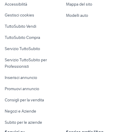
Accessibilità
Mappa del sito
Loft, mansarde e
Veicoli commerciali
altro
Gestisci cookies
Modelli auto
Case vacanza
TuttoSubito Vendi
Uffici e Locali
TuttoSubito Compra
commerciali
Servizio TuttoSubito
elettronica
per la casa e la
sports e hobby
Servizio TuttoSubito per
persona
Informatica
Animali
Professionisti
Arredamento e
Console e
Accessori per
Casalinghi
Inserisci annuncio
Videogiochi
animali
Elettrodomestici
Promuovi annuncio
Audio/Video
Musica e Film
Giardino e Fai da te
Consigli per la vendita
Fotografia
Libri e Riviste
Abbigliamento e
Negozi e Aziende
Telefonia
Strumenti Musicali
Accessori
Subito per le aziende
Sports
Tutto per i bambini
Seguici su
Scarica gratis l'App