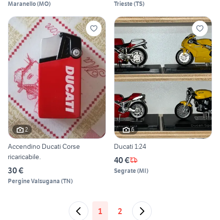
Maranello
(
MO
)
Trieste
(
TS
)
2
6
Accendino Ducati Corse
Ducati 1:24
ricaricabile.
40 €
30 €
Segrate
(
MI
)
Pergine Valsugana
(
TN
)
1
2