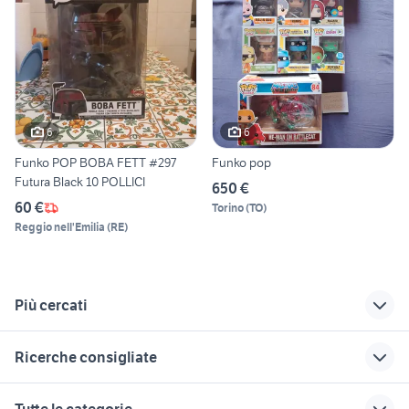
6
6
Funko POP BOBA FETT #297
Funko pop
Futura Black 10 POLLICI
650 €
60 €
Torino
(
TO
)
Reggio nell'Emilia
(
RE
)
Più cercati
Correlati
Richerche simili
Suggerimenti
Ricerche consigliate
funko pop michael
jack russel piemonte
segugio animali
jackson
Emilia Romagna
telecaster body strumenti
cani in regalo
ghost