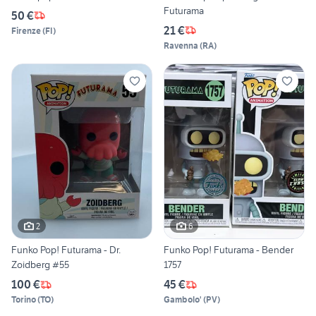
Futurama
50 €
21 €
Firenze
(
FI
)
Ravenna
(
RA
)
2
6
Funko Pop! Futurama - Dr.
Funko Pop! Futurama - Bender
Zoidberg #55
1757
100 €
45 €
Torino
(
TO
)
Gambolo'
(
PV
)