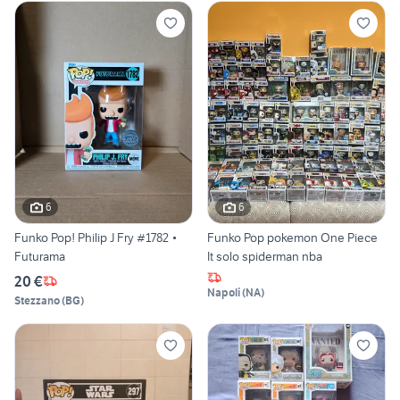
6
6
Funko Pop! Philip J Fry #1782 •
Funko Pop pokemon One Piece
Futurama
It solo spiderman nba
20 €
Napoli
(
NA
)
Stezzano
(
BG
)