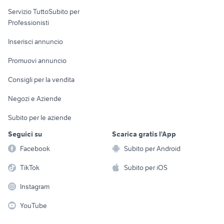
elettronica
per la casa e la
sports e hobby
Servizio TuttoSubito per
persona
Informatica
Animali
Professionisti
Arredamento e
Console e
Accessori per
Casalinghi
Inserisci annuncio
Videogiochi
animali
Elettrodomestici
Promuovi annuncio
Audio/Video
Musica e Film
Giardino e Fai da te
Consigli per la vendita
Fotografia
Libri e Riviste
Abbigliamento e
Negozi e Aziende
Telefonia
Strumenti Musicali
Accessori
Subito per le aziende
Sports
Tutto per i bambini
Seguici su
Scarica gratis l'App
Biciclette
Facebook
Subito per Android
Collezionismo
TikTok
Subito per iOS
Instagram
YouTube