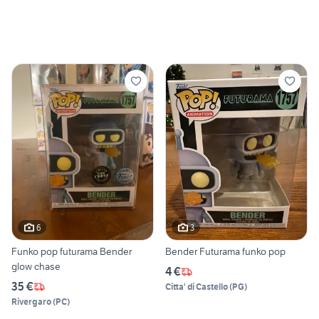
6
3
Funko pop futurama Bender
Bender Futurama funko pop
glow chase
4 €
35 €
Citta' di Castello
(
PG
)
Rivergaro
(
PC
)