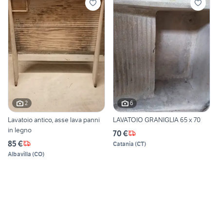
2
6
Lavatoio antico, asse lava panni
LAVATOIO GRANIGLIA 65 x 70
in legno
70 €
85 €
Catania
(
CT
)
Albavilla
(
CO
)