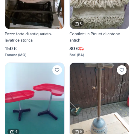
5
Pezzo forte di antiquariato-
Copriletti in Piquet di cotone
lavatrice storica
antichi
150 €
80 €
Fanano
(
MO
)
Bari
(
BA
)
4
6