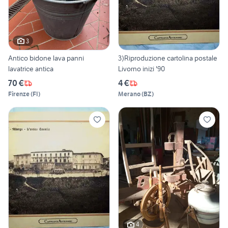
3
Antico bidone lava panni
3)Riproduzione cartolina postale
lavatrice antica
Livorno inizi '90
70 €
4 €
Firenze
(
FI
)
Merano
(
BZ
)
4