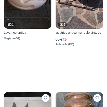
2
2
Lavatrice antica
lavatrice antica manuale vintage
Orgiano
(
VI
)
65 €
Polesella
(
RO
)