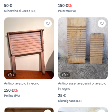
50 €
150 €
Minervino di Lecce
(
LE
)
Palermo
(
PA
)
4
5
Antico lavatoio in legno
Antico asse lavapanni o lavatoio
in legno
150 €
25 €
Pollina
(
PA
)
Giurdignano
(
LE
)