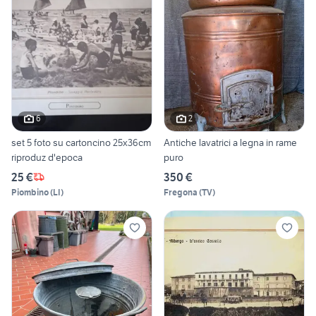
6
2
set 5 foto su cartoncino 25x36cm
Antiche lavatrici a legna in rame
riproduz d'epoca
puro
25 €
350 €
Piombino
(
LI
)
Fregona
(
TV
)