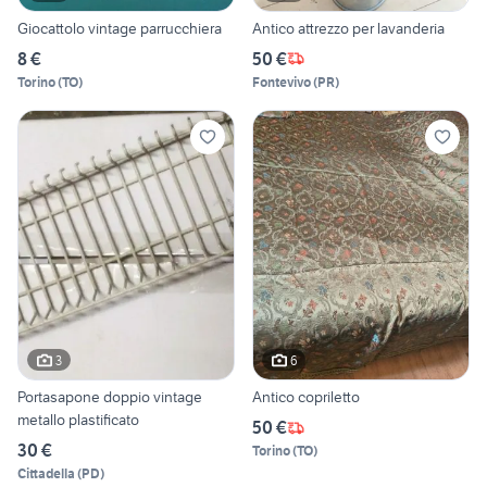
Giocattolo vintage parrucchiera
Antico attrezzo per lavanderia
8 €
50 €
Torino
(
TO
)
Fontevivo
(
PR
)
3
6
Portasapone doppio vintage
Antico copriletto
metallo plastificato
50 €
30 €
Torino
(
TO
)
Cittadella
(
PD
)