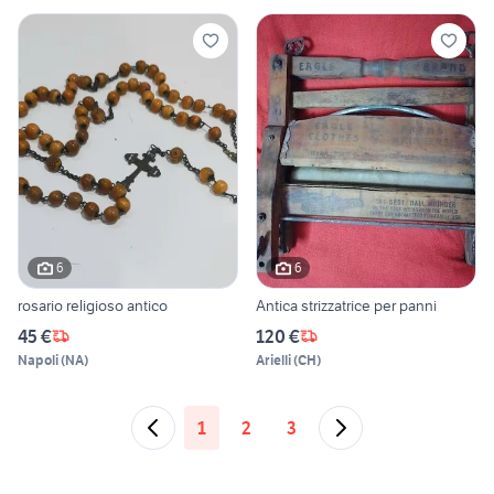
6
6
rosario religioso antico
Antica strizzatrice per panni
45 €
120 €
Napoli
(
NA
)
Arielli
(
CH
)
1
2
3