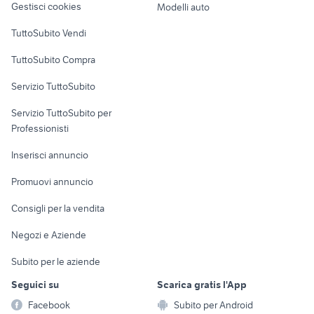
Gestisci cookies
Modelli auto
Case vacanza
TuttoSubito Vendi
Uffici e Locali
TuttoSubito Compra
commerciali
Servizio TuttoSubito
elettronica
per la casa e la
sports e hobby
Servizio TuttoSubito per
persona
Informatica
Animali
Professionisti
Arredamento e
Console e
Accessori per
Casalinghi
Inserisci annuncio
Videogiochi
animali
Elettrodomestici
Promuovi annuncio
Audio/Video
Musica e Film
Giardino e Fai da te
Consigli per la vendita
Fotografia
Libri e Riviste
Abbigliamento e
Negozi e Aziende
Telefonia
Strumenti Musicali
Accessori
Subito per le aziende
Sports
Tutto per i bambini
Seguici su
Scarica gratis l'App
Biciclette
Facebook
Subito per Android