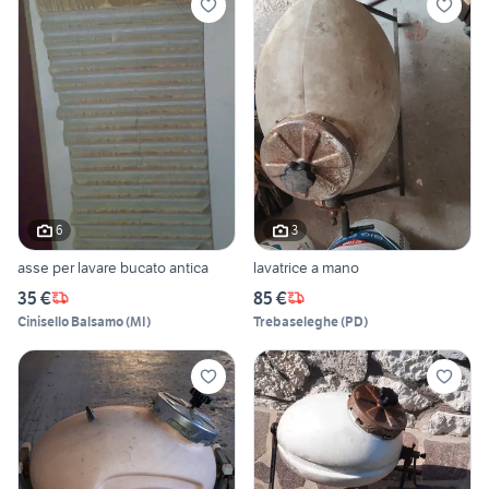
6
3
asse per lavare bucato antica
lavatrice a mano
35 €
85 €
Cinisello Balsamo
(
MI
)
Trebaseleghe
(
PD
)