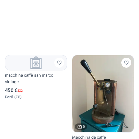
macchina caffè san marco
vintage
450 €
Forli'
(
FC
)
6
Macchina da caffe