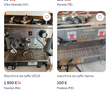
Vibo Valentia
(
VV
)
Nereto
(
TE
)
4
4
Macchina da caffè VEGA
macchina da caffè faema
1.900 €
100 €
Faenza
(
RA
)
Padova
(
PD
)