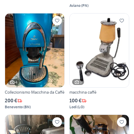
Aviano
(
PN
)
4
3
Collezionismo Macchina da Caffè
macchina caffè
200 €
100 €
Benevento
(
BN
)
Lodi
(
LO
)