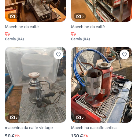
6
5
Macchine da caffè
Macchine da caffé
Cervia
(
RA
)
Cervia
(
RA
)
3
5
macchina da caffè vintage
Macchina da caffè antica
50 €
150 €