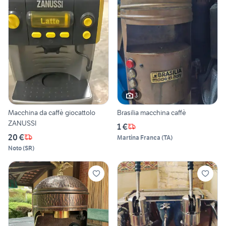
3
Macchina da caffè giocattolo
Brasilia macchina caffè
ZANUSSI
1 €
20 €
Martina Franca
(
TA
)
Noto
(
SR
)