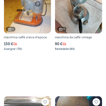
5
6
macchina caffè a leva d'epoca
macchina da caffè vintage
150 €
90 €
Cuorgne'
(
TO
)
Remedello
(
BS
)