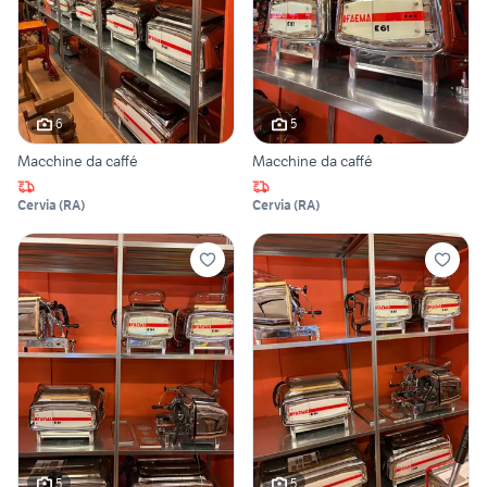
6
5
Macchine da caffé
Macchine da caffé
Cervia
(
RA
)
Cervia
(
RA
)
5
5