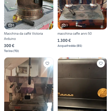
5
3
Macchina da caffè Victoria
macchina caffe anni 50
Arduino
1.300 €
300 €
Acquafredda
(
BS
)
Torino
(
TO
)