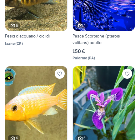
6
4
Pesci d'acquario / ciclidi
Pesce Scorpione (pterois
volitans) adulto -
Izano
(
CR
)
150 €
Palermo
(
PA
)
6
6