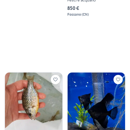
Pesci e acquario
850 €
Fossano
(
CN
)