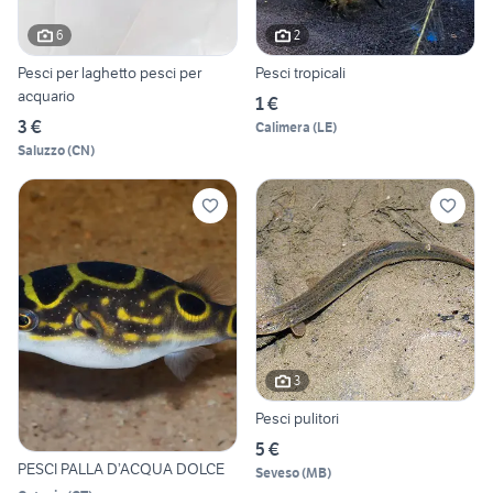
6
2
Pesci per laghetto pesci per
Pesci tropicali
acquario
1 €
3 €
Calimera
(
LE
)
Saluzzo
(
CN
)
3
Pesci pulitori
5 €
PESCI PALLA D’ACQUA DOLCE
Seveso
(
MB
)