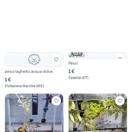
3
Pesci
1 €
pesci laghetto acqua dolce
Catania
(
CT
)
1 €
Civitanova Marche
(
MC
)