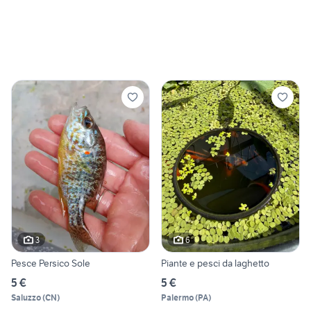
3
6
Pesce Persico Sole
Piante e pesci da laghetto
5 €
5 €
Saluzzo
(
CN
)
Palermo
(
PA
)