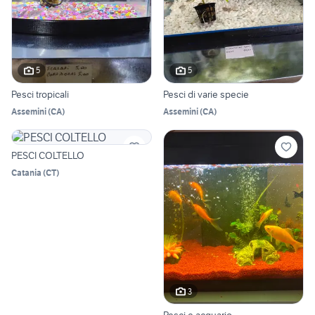
5
5
Pesci tropicali
Pesci di varie specie
Assemini
(
CA
)
Assemini
(
CA
)
PESCI COLTELLO
Catania
(
CT
)
3