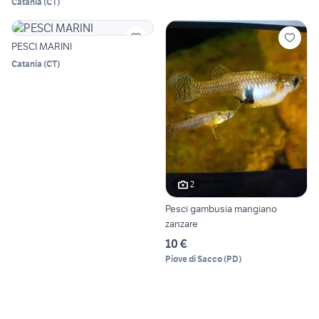
Catania
(
CT
)
PESCI MARINI
Catania
(
CT
)
2
Pesci gambusia mangiano
zanzare
10 €
Piove di Sacco
(
PD
)