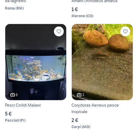
da laghetto
Amaro (Rhodeus amarus
Roma
(
RM
)
1 €
Merone
(
CO
)
6
3
Pesci Ciclidi Malawi
Corydoras Aeneus pesce
tropicale
5 €
2 €
Peccioli
(
PI
)
Carpi
(
MO
)