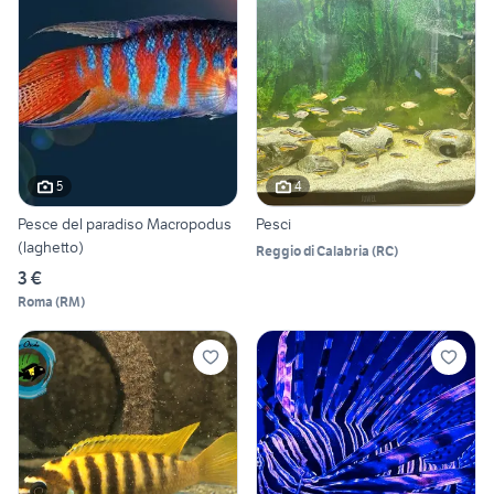
5
4
Pesce del paradiso Macropodus
Pesci
(laghetto)
Reggio di Calabria
(
RC
)
3 €
Roma
(
RM
)