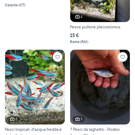
Catania
(
CT
)
4
Pesce pulitore plecostomus
15 €
Roma
(
RM
)
6
3
Pesci tropicali, d'acqua fredda e
? Pesci da laghetto - Rodeo