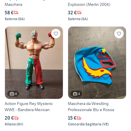
Maschera
Explosion (Merlin 2004)
58 €
32 €
Salerno
(
SA
)
Salerno
(
SA
)
4
4
Action Figure Rey Mysterio
Maschera da Wrestling
WWE - Bandiera Mexican
Professionale Blu e Rossa
20 €
15 €
Milano
(
MI
)
Concordia Sagittaria
(
VE
)