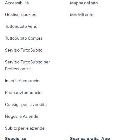
Accessibilità
Mappa del sito
Loft, mansarde e
Veicoli commerciali
altro
Gestisci cookies
Modelli auto
Case vacanza
TuttoSubito Vendi
Uffici e Locali
TuttoSubito Compra
commerciali
Servizio TuttoSubito
elettronica
per la casa e la
sports e hobby
Servizio TuttoSubito per
persona
Informatica
Animali
Professionisti
Arredamento e
Console e
Accessori per
Casalinghi
Inserisci annuncio
Videogiochi
animali
Elettrodomestici
Promuovi annuncio
Audio/Video
Musica e Film
Giardino e Fai da te
Consigli per la vendita
Fotografia
Libri e Riviste
Abbigliamento e
Negozi e Aziende
Telefonia
Strumenti Musicali
Accessori
Subito per le aziende
Sports
Tutto per i bambini
Seguici su
Scarica gratis l'App