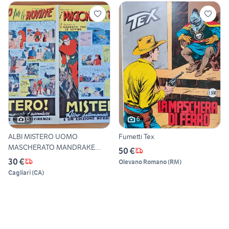
6
6
ALBI MISTERO UOMO
Fumetti Tex
MASCHERATO MANDRAKE
50 €
NERBINI 1970
30 €
Olevano Romano
(
RM
)
Cagliari
(
CA
)