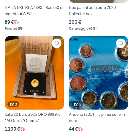
ITALIA ERITREA 1890 - Raro 50 c.
Box panini uefa euro 2020
argento #WEU
Collector box
89 €
200 €
Firenze
(
FI
)
Caravaggio
(
BG
)
3
5
Italia 20 Euro 2025 ORO 999.9%
Andorra (2014): la prima serie in
1/4 Oncia “Quercia”
euro
1.100 €
44 €