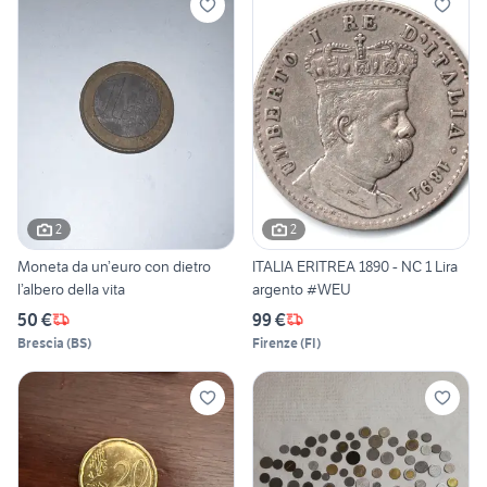
2
2
Moneta da un’euro con dietro
ITALIA ERITREA 1890 - NC 1 Lira
l’albero della vita
argento #WEU
50 €
99 €
Brescia
(
BS
)
Firenze
(
FI
)