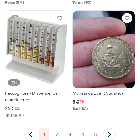
Roma
(
RM
)
Torino
(
TO
)
3
Raccoglitore - Dispenser per
Moneta da 1 cent Sudafrica
monete euro
8 €
25 €
Bari
(
BA
)
Thiene
(
VI
)
1
2
3
4
5