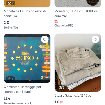
6
Moneta da 1 euro con errori di
Monete 5, 10, 20, 200, 1000 lire, 1
coniatura
euro rare
2 €
Cittadella
(
PD
)
Torino
(
TO
)
6
Clementoni (in viaggio per
6
l'europa con l'euro)
Bazar a Salzano, 1 / 2 / 3 euri
11 €
1 €
Torre Annunziata
(
NA
)