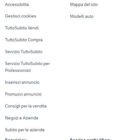
Accessibilità
Mappa del sito
Loft, mansarde e
Veicoli commerciali
altro
Gestisci cookies
Modelli auto
Case vacanza
TuttoSubito Vendi
Uffici e Locali
TuttoSubito Compra
commerciali
Servizio TuttoSubito
elettronica
per la casa e la
sports e hobby
Servizio TuttoSubito per
persona
Informatica
Animali
Professionisti
Arredamento e
Console e
Accessori per
Casalinghi
Inserisci annuncio
Videogiochi
animali
Elettrodomestici
Promuovi annuncio
Audio/Video
Musica e Film
Giardino e Fai da te
Consigli per la vendita
Fotografia
Libri e Riviste
Abbigliamento e
Negozi e Aziende
Telefonia
Strumenti Musicali
Accessori
Subito per le aziende
Sports
Tutto per i bambini
Seguici su
Scarica gratis l'App