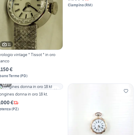
Ciampino
(
RM
)
11
io vintage " Tissot " in oro
ianco
.150 €
bano Terme
(
PD
)
6
ongines donna in oro 18 kt.
.000 €
otenza
(
PZ
)