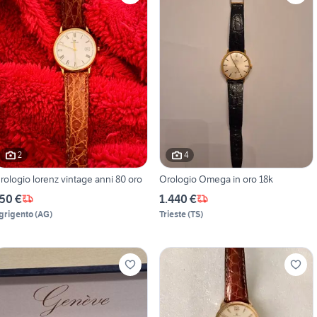
2
4
rologio lorenz vintage anni 80 oro
Orologio Omega in oro 18k
50 €
1.440 €
grigento
(
AG
)
Trieste
(
TS
)