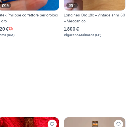
6
4
atek Philippe correttore per orologi
Longines Oro 18k – Vintage anni ’60
n oro
– Meccanico
20 €
1.800 €
oma
(
RM
)
Vigarano Mainarda
(
FE
)