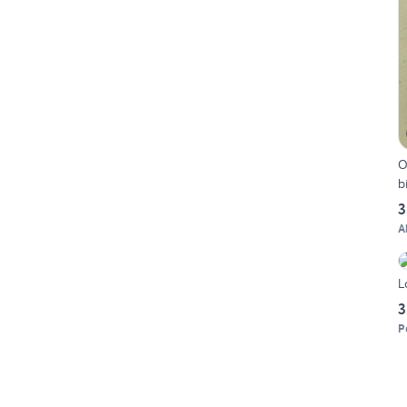
Orolog
b
3
A
L
3
P