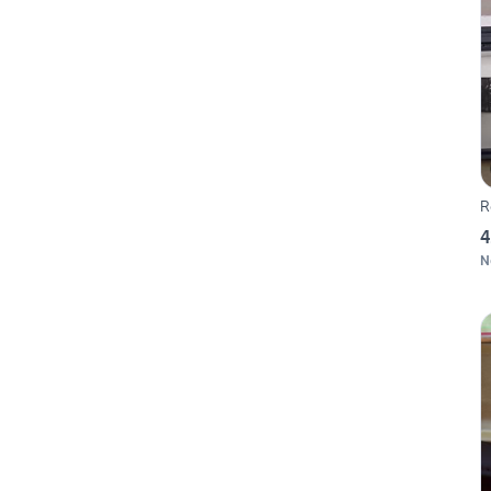
R
4
N