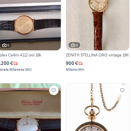
6
6
olex Cellini 4112 oro 18k
ZENITH STELLINA ORO vintage 18K
.200 €
900 €
ovate Milanese
(
MI
)
Milano
(
MI
)