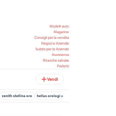
Modelli auto
Magazine
Consigli per la vendita
Negozi e Aziende
Subito per le Aziende
Assistenza
Ricerche salvate
Preferiti
Vendi
zenith stellina oro
hellas orologi abbigliamento
orologio carti