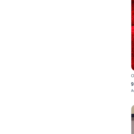
O
9
A