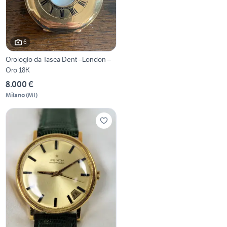
6
Orologio da Tasca Dent –London –
Oro 18K
8.000 €
Milano
(
MI
)