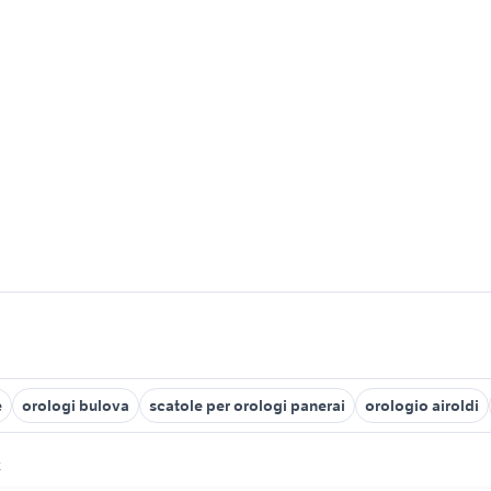
e
orologi bulova
scatole per orologi panerai
orologio airoldi
k