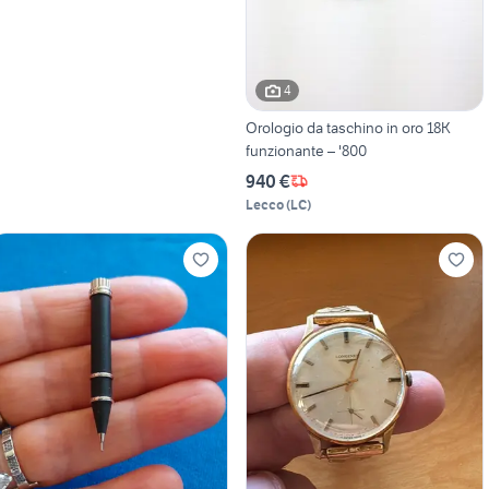
4
Orologio da taschino in oro 18K
funzionante – '800
940 €
Lecco
(
LC
)