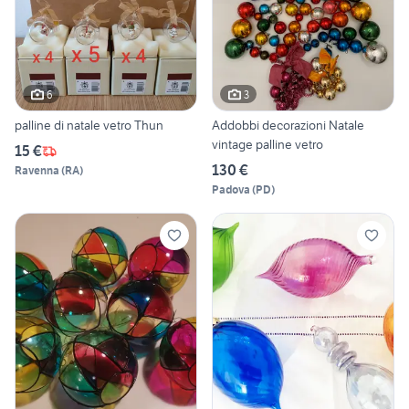
6
3
palline di natale vetro Thun
Addobbi decorazioni Natale
vintage palline vetro
15 €
130 €
Ravenna
(
RA
)
Padova
(
PD
)