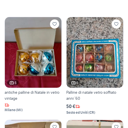
6
6
antiche palline di Natale in vetro
Palline di natale vetro soffiato
vintage
anni ‘60
50 €
Milano
(
MI
)
Sesto ed Uniti
(
CR
)