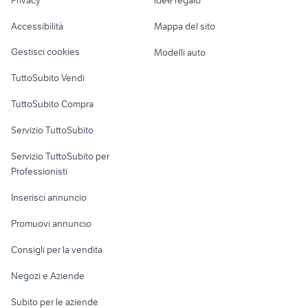
Garage e box
springer spaniel caccia
cavalli in vendita molise
Caravan e Camper
Accessibilità
Mappa del sito
Loft, mansarde e
Veicoli commerciali
altro
Gestisci cookies
Modelli auto
Case vacanza
TuttoSubito Vendi
Uffici e Locali
TuttoSubito Compra
commerciali
Servizio TuttoSubito
elettronica
per la casa e la
sports e hobby
Servizio TuttoSubito per
persona
Informatica
Animali
Professionisti
Arredamento e
Console e
Accessori per
Casalinghi
Inserisci annuncio
Videogiochi
animali
Elettrodomestici
Promuovi annuncio
Audio/Video
Musica e Film
Giardino e Fai da te
Consigli per la vendita
Fotografia
Libri e Riviste
Abbigliamento e
Negozi e Aziende
Telefonia
Strumenti Musicali
Accessori
Subito per le aziende