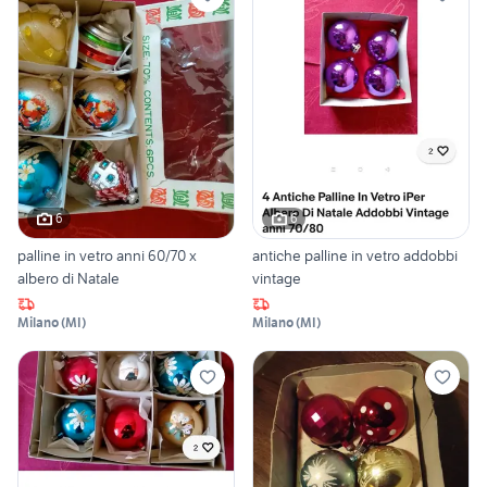
6
6
palline in vetro anni 60/70 x
antiche palline in vetro addobbi
albero di Natale
vintage
Milano
(
MI
)
Milano
(
MI
)