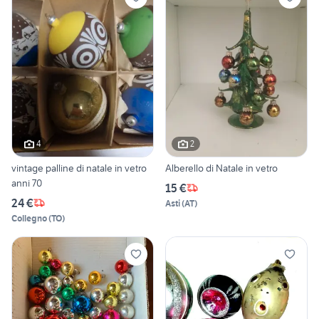
4
2
vintage palline di natale in vetro
Alberello di Natale in vetro
anni 70
15 €
24 €
Asti
(
AT
)
Collegno
(
TO
)