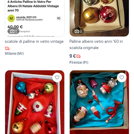
6
3
scatole di palline in vetro vintage
Palline albero vetro anni '60 in
scatola originale
Milano
(
MI
)
9 €
Firenze
(
FI
)