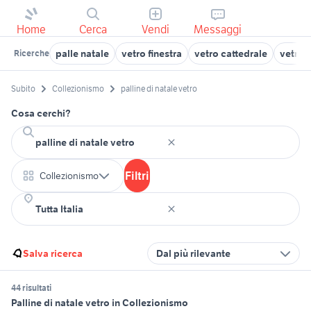
Home
Cerca
Vendi
Messaggi
palle natale
vetro finestra
vetro cattedrale
vetrin
Ricerche
Subito
Collezionismo
palline di natale vetro
Cosa cerchi?
Filtri
Collezionismo
Salva ricerca
Dal più rilevante
44 risultati
Palline di natale vetro in Collezionismo