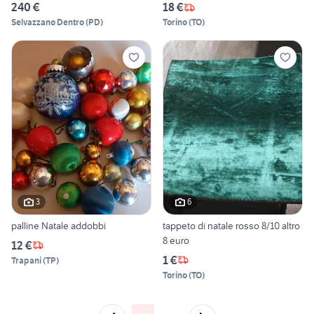
240 €
18 €
Selvazzano Dentro
(
PD
)
Torino
(
TO
)
3
6
palline Natale addobbi
tappeto di natale rosso 8/10 altro
8 euro
12 €
1 €
Trapani
(
TP
)
Torino
(
TO
)