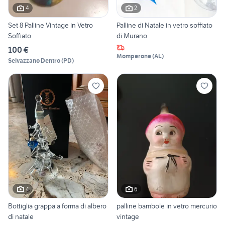
4
2
Set 8 Palline Vintage in Vetro
Palline di Natale in vetro soffiato
Soffiato
di Murano
100 €
Momperone
(
AL
)
Selvazzano Dentro
(
PD
)
4
6
Bottiglia grappa a forma di albero
palline bambole in vetro mercurio
di natale
vintage