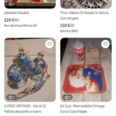
4
5
addobbi Natalizi
Thun Albero Di Natale In Velcro
Con Angelo
120 €
110 €
San Quirico d'Orcia
(
SI
)
Marino
(
RM
)
3
6
LUSSO VINTAGE - Set di 12
Kit 3 pz. Memorabilia Vintage
Palline decorate a mano
Coca-Cola Natale