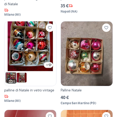
di Natale
35 €
Napoli
(
NA
)
Milano
(
MI
)
6
palline di Natale in vetro vintage
Palline Natale
40 €
Milano
(
MI
)
Campo San Martino
(
PD
)