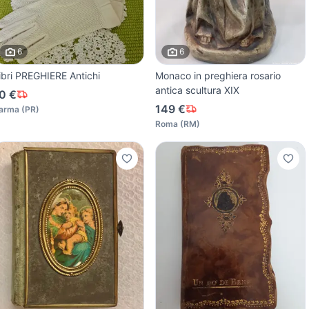
6
6
ibri PREGHIERE Antichi
Monaco in preghiera rosario
antica scultura XIX
0 €
149 €
arma
(
PR
)
Roma
(
RM
)