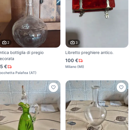
2
3
ntica bottiglia di pregio
Libretto preghiere antico.
ecorata
100 €
5 €
Milano
(
MI
)
occhetta Palafea
(
AT
)