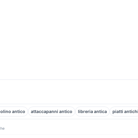
lino antico
attaccapanni antico
libreria antica
piatti antich
che