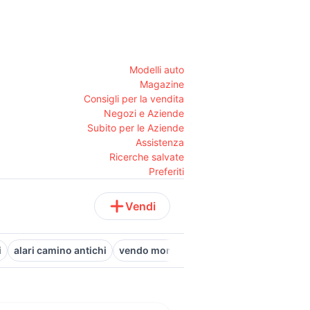
Modelli auto
Magazine
Consigli per la vendita
Negozi e Aziende
Subito per le Aziende
Assistenza
Ricerche salvate
Preferiti
Vendi
i
alari camino antichi
vendo monete antiche
quadri antichi i