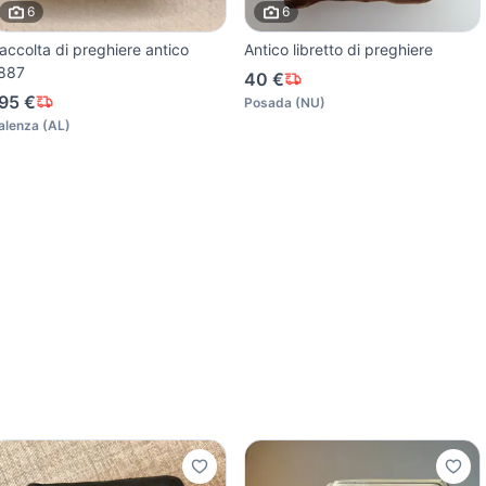
6
6
accolta di preghiere antico
Antico libretto di preghiere
887
40 €
95 €
Posada
(
NU
)
alenza
(
AL
)