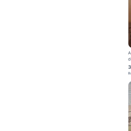
A
d
3
R