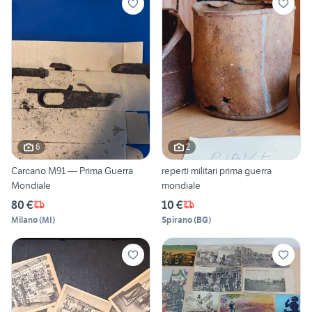
6
2
Carcano M91 — Prima Guerra
reperti militari prima guerra
Mondiale
mondiale
80 €
10 €
Milano
(
MI
)
Spirano
(
BG
)