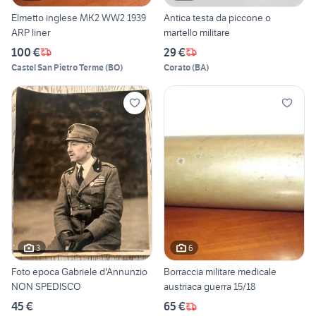
Elmetto inglese MK2 WW2 1939
Antica testa da piccone o
ARP liner
martello militare
100 €
29 €
Castel San Pietro Terme
(
BO
)
Corato
(
BA
)
3
6
Foto epoca Gabriele d'Annunzio
Borraccia militare medicale
NON SPEDISCO
austriaca guerra 15/18
45 €
65 €