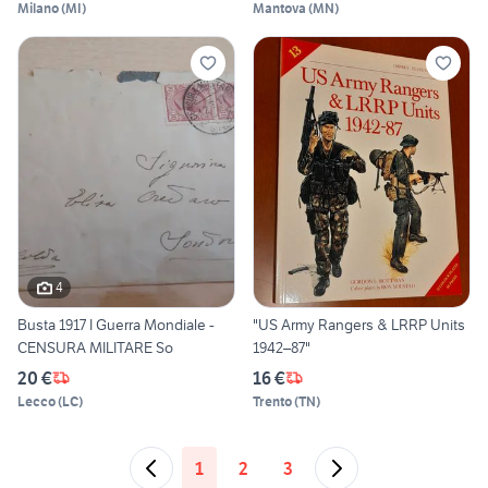
Milano
(
MI
)
Mantova
(
MN
)
4
Busta 1917 I Guerra Mondiale -
"US Army Rangers & LRRP Units
CENSURA MILITARE So
1942–87"
20 €
16 €
Lecco
(
LC
)
Trento
(
TN
)
1
2
3