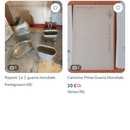
5
2
Reperti 1 e 2 guerra mondiale
Cartoline Prima Guerra Mondiale
Portogruaro
(
VE
)
30 €
Torino
(
TO
)