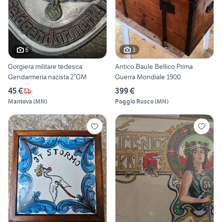
6
3
Gorgiera militare tedesca
Antico Baule Bellico Prima
Gendarmeria nazista 2°GM
Guerra Mondiale 1900
45 €
399 €
Mantova
(
MN
)
Poggio Rusco
(
MN
)