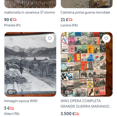
mattonella in ceramica 37 stormo
Cartolina prima guerra mondiale
90 €
21 €
Firenze
(
FI
)
Lucera
(
FG
)
5
2
Immagini epoca WWI
WW1 OPERA COMPLETA
GRANDE GUERRA MARANGONI
5 €
ARDITI
3.500 €
Chieri
(
TO
)