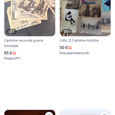
6
6
Cartoline seconda guerra
Lotto 11 Cartoline Antiche
mondiale
50 €
65 €
Pescopennataro
(
IS
)
Pistoia
(
PT
)