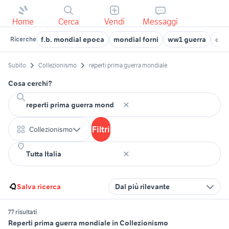
Home
Cerca
Vendi
Messaggi
f.b. mondial epoca
mondial forni
ww1 guerra
opel
Ricerche
Subito
Collezionismo
reperti prima guerra mondiale
Cosa cerchi?
Filtri
Collezionismo
Salva ricerca
Dal più rilevante
77 risultati
Reperti prima guerra mondiale in Collezionismo