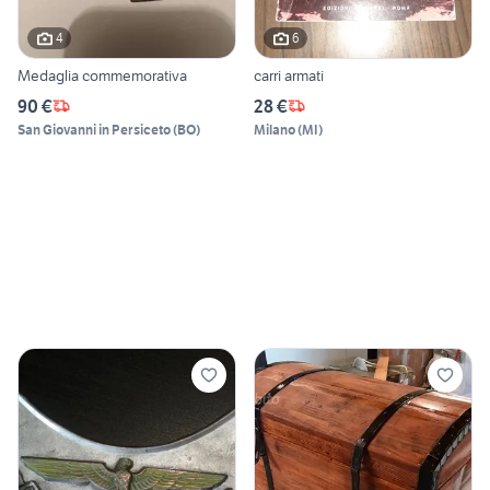
4
6
Medaglia commemorativa
carri armati
90 €
28 €
San Giovanni in Persiceto
(
BO
)
Milano
(
MI
)