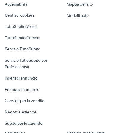
Accessibilità
Mappa del sito
Loft, mansarde e
Veicoli commerciali
altro
Gestisci cookies
Modelli auto
Case vacanza
TuttoSubito Vendi
Uffici e Locali
TuttoSubito Compra
commerciali
Servizio TuttoSubito
elettronica
per la casa e la
sports e hobby
Servizio TuttoSubito per
persona
Informatica
Animali
Professionisti
Arredamento e
Console e
Accessori per
Casalinghi
Inserisci annuncio
Videogiochi
animali
Elettrodomestici
Promuovi annuncio
Audio/Video
Musica e Film
Giardino e Fai da te
Consigli per la vendita
Fotografia
Libri e Riviste
Abbigliamento e
Negozi e Aziende
Telefonia
Strumenti Musicali
Accessori
Subito per le aziende
Sports
Tutto per i bambini
Seguici su
Scarica gratis l'App