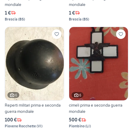
mondiale
mondiale
1 €
1 €
Brescia
(
BS
)
Brescia
(
BS
)
6
6
Reperti militari prima e seconda
cimeli prima e seconda guerra
guerra mondiale
mondiale
100 €
500 €
Piovene Rocchette
(
VI
)
Piombino
(
LI
)