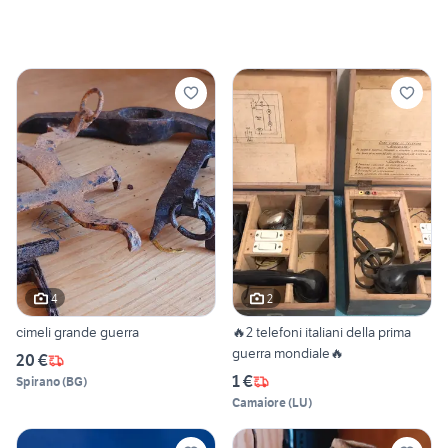
4
2
cimeli grande guerra
🔥2 telefoni italiani della prima
guerra mondiale🔥
20 €
1 €
Spirano
(
BG
)
Camaiore
(
LU
)