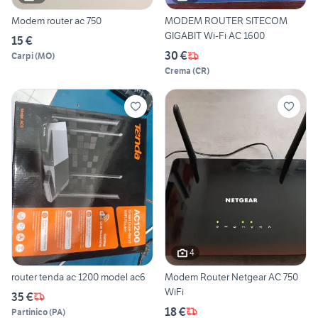
Modem router ac 750
MODEM ROUTER SITECOM
GIGABIT Wi-Fi AC 1600
15 €
30 €
Carpi
(
MO
)
Crema
(
CR
)
4
router tenda ac 1200 model ac6
Modem Router Netgear AC 750
WiFi
35 €
18 €
Partinico
(
PA
)