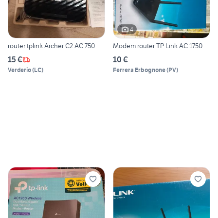
4
router tplink Archer C2 AC 750
Modem router TP Link AC 1750
15 €
10 €
Verderio
(
LC
)
Ferrera Erbognone
(
PV
)