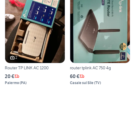
2
Router TP LINK AC 1200
router tplink AC 750 4g
20 €
60 €
Palermo
(
PA
)
Casale sul Sile
(
TV
)