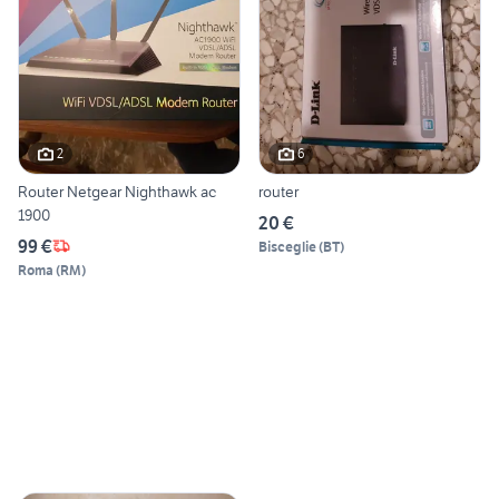
2
6
Router Netgear Nighthawk ac
router
1900
20 €
99 €
Bisceglie
(
BT
)
Roma
(
RM
)