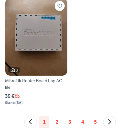
3
MikroTik Router Board hap AC
life
39 €
Siano
(
SA
)
1
2
3
4
5