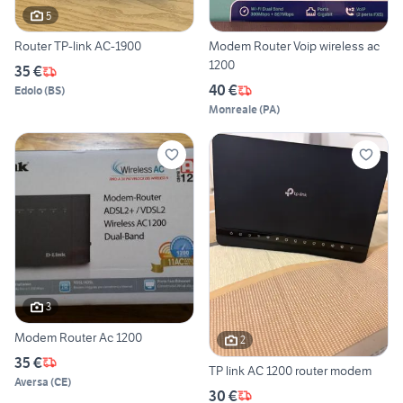
5
Router TP-link AC-1900
Modem Router Voip wireless ac
1200
35 €
40 €
Edolo
(
BS
)
Monreale
(
PA
)
3
Modem Router Ac 1200
2
35 €
TP link AC 1200 router modem
Aversa
(
CE
)
30 €