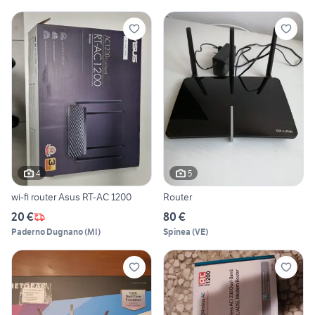
4
5
wi-fi router Asus RT-AC 1200
Router
20 €
80 €
Paderno Dugnano
(
MI
)
Spinea
(
VE
)