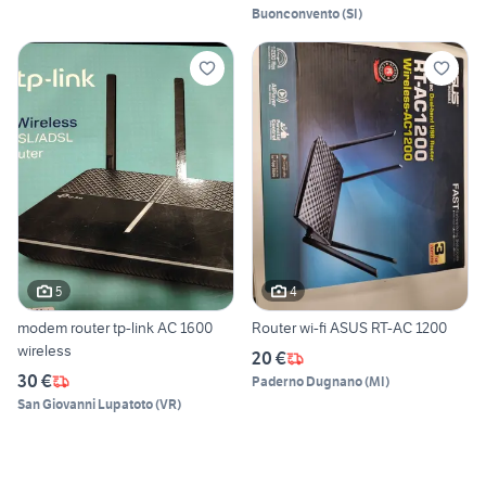
Buonconvento
(
SI
)
5
4
modem router tp-link AC 1600
Router wi-fi ASUS RT-AC 1200
wireless
20 €
30 €
Paderno Dugnano
(
MI
)
San Giovanni Lupatoto
(
VR
)