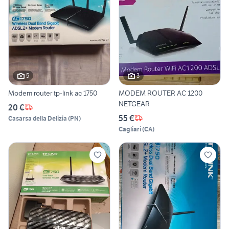
5
3
Modem router tp-link ac 1750
MODEM ROUTER AC 1200
NETGEAR
20 €
55 €
Casarsa della Delizia
(
PN
)
Cagliari
(
CA
)