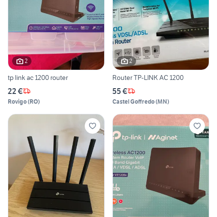
2
2
tp link ac 1200 router
Router TP-LINK AC 1200
22 €
55 €
Rovigo
(
RO
)
Castel Goffredo
(
MN
)