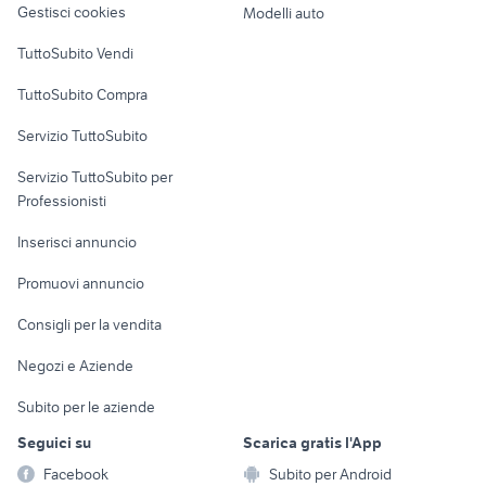
Gestisci cookies
Modelli auto
Case vacanza
TuttoSubito Vendi
Uffici e Locali
TuttoSubito Compra
commerciali
Servizio TuttoSubito
elettronica
per la casa e la
sports e hobby
Servizio TuttoSubito per
persona
Informatica
Animali
Professionisti
Arredamento e
Console e
Accessori per
Casalinghi
Inserisci annuncio
Videogiochi
animali
Elettrodomestici
Promuovi annuncio
Audio/Video
Musica e Film
Giardino e Fai da te
Consigli per la vendita
Fotografia
Libri e Riviste
Abbigliamento e
Negozi e Aziende
Telefonia
Strumenti Musicali
Accessori
Subito per le aziende
Sports
Tutto per i bambini
Seguici su
Scarica gratis l'App
Biciclette
Facebook
Subito per Android