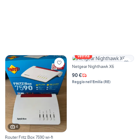
Vetrina
Netgear Nighthawk X6
90 €
Reggio nell'Emilia
(
RE
)
4
Router Fritz Box 7590 wi-fi