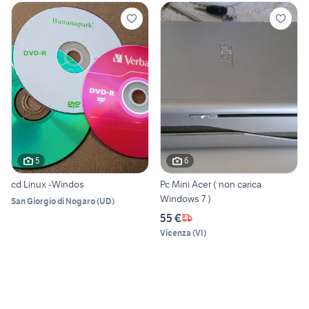
5
6
cd Linux -Windos
Pc Mini Acer ( non carica
Windows 7 )
San Giorgio di Nogaro
(
UD
)
55 €
Vicenza
(
VI
)