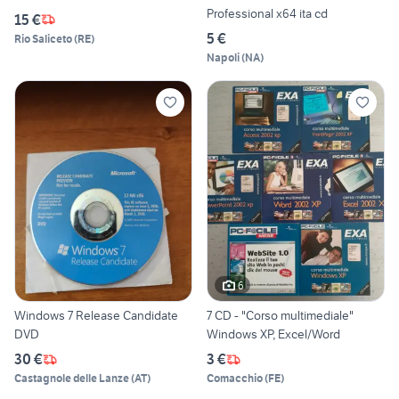
Professional x64 ita cd
15 €
5 €
Rio Saliceto
(
RE
)
Napoli
(
NA
)
6
Windows 7 Release Candidate
7 CD - "Corso multimediale"
DVD
Windows XP, Excel/Word
30 €
3 €
Castagnole delle Lanze
(
AT
)
Comacchio
(
FE
)