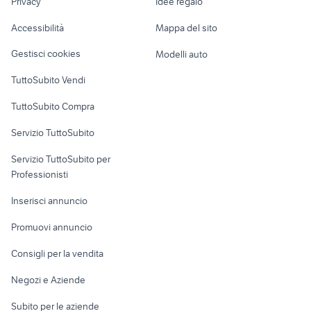
mini computer portatile
notebook dell i7
Privacy
Idee regalo
Garage e box
Caravan e Camper
Accessibilità
Mappa del sito
Loft, mansarde e
Veicoli commerciali
altro
Gestisci cookies
Modelli auto
Case vacanza
TuttoSubito Vendi
Uffici e Locali
TuttoSubito Compra
commerciali
Servizio TuttoSubito
elettronica
per la casa e la
sports e hobby
Servizio TuttoSubito per
persona
Informatica
Animali
Professionisti
Arredamento e
Console e
Accessori per
Casalinghi
Inserisci annuncio
Videogiochi
animali
Elettrodomestici
Promuovi annuncio
Audio/Video
Musica e Film
Giardino e Fai da te
Consigli per la vendita
Fotografia
Libri e Riviste
Abbigliamento e
Negozi e Aziende
Telefonia
Strumenti Musicali
Accessori
Subito per le aziende