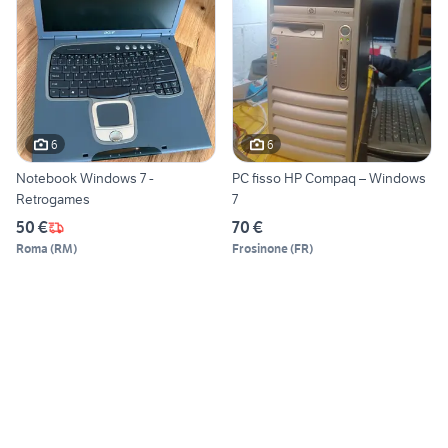
6
6
Notebook Windows 7 -
PC fisso HP Compaq – Windows
Retrogames
7
50 €
70 €
Roma
(
RM
)
Frosinone
(
FR
)