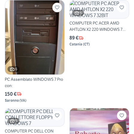
6
COMPUTER PC ACER AMD
AHTLON X2 220 WINDOWS 7
32BIT
89 €
Catania
(
CT
)
6
PC Assemblato WINDOWS 7 Pro
con:
150 €
Saronno
(
VA
)
5
COMPUTER PC DELL CON