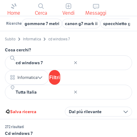
Home
Cerca
Vendi
Messaggi
gommone 7 metri
canon g7 mark ii
specchietto golf
Ricerche
Subito
Informatica
cd windows 7
Cosa cerchi?
Filtri
Informatica
Salva ricerca
Dal più rilevante
272 risultati
Cd windows 7