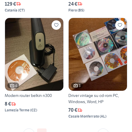
WINDOWS
129 €
24 €
Catania
(
CT
)
Flero
(
BS
)
4
3
Modem router belkin n300
Driver vintage su cd-rom PC,
Windows, Word, HP
8 €
70 €
Lamezia Terme
(
CZ
)
Casale Monferrato
(
AL
)