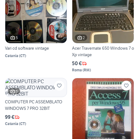
5
2
Vari cd software vintage
Acer Travemate 650 Windows 7 o
Xp vintage
Catania
(
CT
)
50 €
Roma
(
RM
)
5
COMPUTER PC ASSEMBLATO
WINDOWS 7 PRO 32BIT
99 €
Catania
(
CT
)