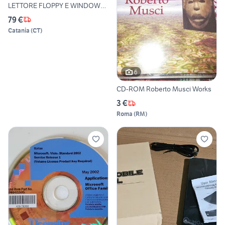
LETTORE FLOPPY E WINDOWS
7
79 €
Catania
(
CT
)
6
CD-ROM Roberto Musci Works
3 €
Roma
(
RM
)