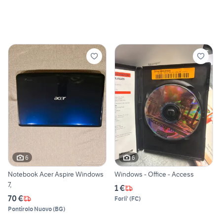
6
6
Notebook Acer Aspire Windows
Windows - Office - Access
7,
1 €
70 €
Forli'
(
FC
)
Pontirolo Nuovo
(
BG
)