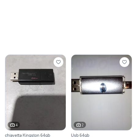
4
2
chiavetta Kingston 64gb
Usb 64gb