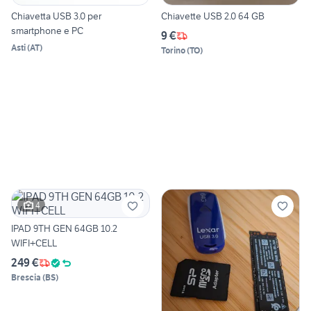
Chiavetta USB 3.0 per
Chiavette USB 2.0 64 GB
smartphone e PC
9 €
Asti
(
AT
)
Torino
(
TO
)
4
IPAD 9TH GEN 64GB 10.2
WIFI+CELL
249 €
Brescia
(
BS
)