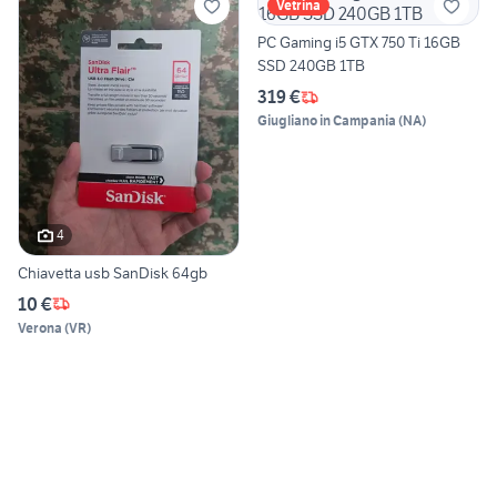
Vetrina
PC Gaming i5 GTX 750 Ti 16GB
SSD 240GB 1TB
319 €
Giugliano in Campania
(
NA
)
4
Chiavetta usb SanDisk 64gb
10 €
Verona
(
VR
)