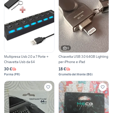
6
Multipresa Usb 2.0 a 7 Porte +
Chiavetta USB 3.0 64GB Lighting
Chiavetta Usb da 64
per iPhone e iPad
30 €
18 €
Parma
(
PR
)
Grumello del Monte
(
BG
)