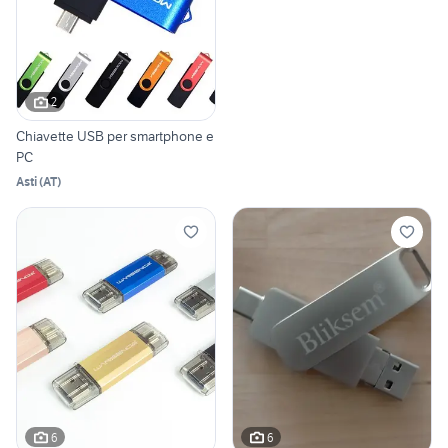
2
Chiavette USB per smartphone e
PC
Asti
(
AT
)
6
6