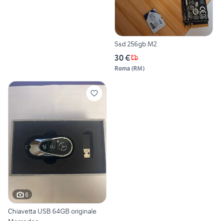
Ssd 256gb M2
30 €
Roma
(
RM
)
6
Chiavetta USB 64GB originale