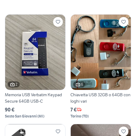
2
6
Memoria USB Verbatim Keypad
Chiavetta USB 32GB o 64GB con
Secure 64GB USB-C
loghi vari
90 €
7 €
Sesto San Giovanni
(
MI
)
Torino
(
TO
)