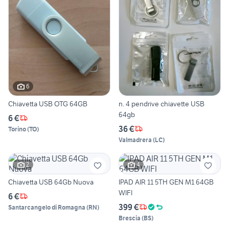
6
Chiavetta USB OTG 64GB
n. 4 pendrive chiavette USB
64gb
6 €
36 €
Torino
(
TO
)
Valmadrera
(
LC
)
2
4
Chiavetta USB 64Gb Nuova
IPAD AIR 11 5TH GEN M1 64GB
WIFI
6 €
399 €
Santarcangelo di Romagna
(
RN
)
Brescia
(
BS
)