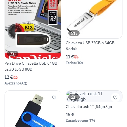
3
Chiavetta USB 32GB o 64GB
Kodak
4
11 €
Pen Drive Chiavetta USB 64GB
Torino
(
TO
)
32GB 16GB 8GB
12 €
Avezzano
(
AQ
)
6
Chiavetta usb 1T ,64gb,8gb
15 €
Castelvetrano
(
TP
)