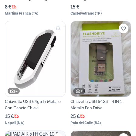
8 €
15 €
Martina Franca
(
TA
)
Castelvetrano
(
TP
)
4
6
Chiavetta USB 64gb In Metallo
Chiavetta USB 64GB - 4 IN 1
Con Gancio Chiavi
Metallo Pen Drive
15 €
25 €
Napoli
(
NA
)
Palo del Colle
(
BA
)