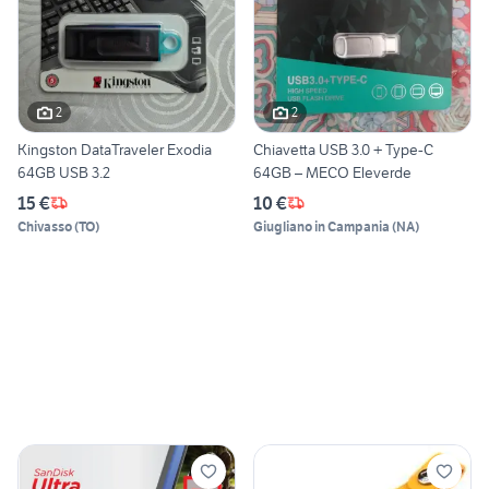
2
2
Kingston DataTraveler Exodia
Chiavetta USB 3.0 + Type-C
64GB USB 3.2
64GB – MECO Eleverde
15 €
10 €
Chivasso
(
TO
)
Giugliano in Campania
(
NA
)