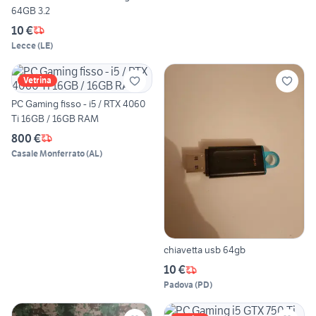
64GB 3.2
10 €
Lecce
(
LE
)
Vetrina
PC Gaming fisso - i5 / RTX 4060
Ti 16GB / 16GB RAM
800 €
Casale Monferrato
(
AL
)
chiavetta usb 64gb
10 €
Padova
(
PD
)