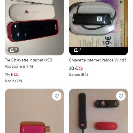
2
2
Tre Chiavette Internet USB
Chiavetta Internet Veloce Wind3
Vodafone e TIM
10 €
15 €
Corato
(
BA
)
Noale
(
VE
)