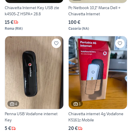
Chiavetta Internet Key USB zte
Pc Netbook 10,1" Marca Dell +
k4505-Z HSPA+ 28.8
Chiavetta Internet
15 €
100 €
Roma
(
RM
)
Casoria
(
NA
)
4
3
Penna USB Vodafone internet
Chiavetta internet 4g Vodafone
Key
K5161z Mobile
5 €
20 €