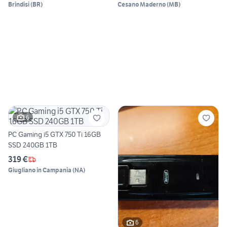
Brindisi
(
BR
)
Cesano Maderno
(
MB
)
6
PC Gaming i5 GTX 750 Ti 16GB
SSD 240GB 1TB
319 €
Giugliano in Campania
(
NA
)
6