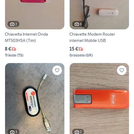
2
6
Chiavetta Internet Onda
Chiavette Modem Router
MT503HSA (Tim)
internet Mobile USB
8 €
15 €
Trieste
(
TS
)
Grosseto
(
GR
)
3
2