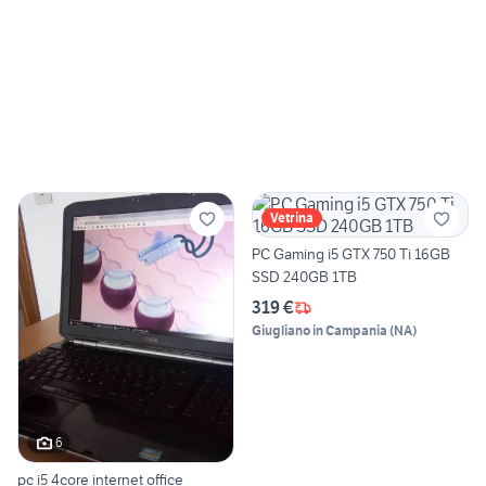
Vetrina
PC Gaming i5 GTX 750 Ti 16GB
SSD 240GB 1TB
319 €
Giugliano in Campania
(
NA
)
6
pc i5 4core internet office