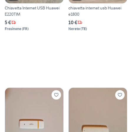
Chiavetta Internet USB Huawei
chiavetta internet usb Huawei
E220TIM
e1800
5 €
10 €
Frosinone
(
FR
)
Nereto
(
TE
)