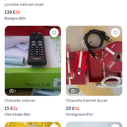
youtube webcam acad
139 €
Bologna
(
BO
)
2
2
Chiavette internet
Chiavetta Internet ducati
15 €
20 €
Villa d'Adda
(
BG
)
Fermignano
(
PU
)