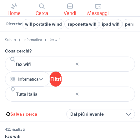
Home
Cerca
Vendi
Messaggi
wifi portatile wind
saponetta wifi
ipad wifi
pennett
Ricerche
Subito
Informatica
fax wifi
Cosa cerchi?
Filtri
Informatica
Salva ricerca
Dal più rilevante
411 risultati
Fax wifi