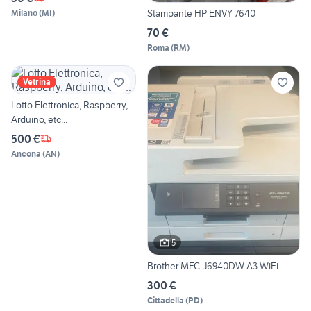
Stampante HP ENVY 7640
Milano
(
MI
)
70 €
Roma
(
RM
)
Vetrina
Lotto Elettronica, Raspberry,
Arduino, etc...
500 €
Ancona
(
AN
)
5
Brother MFC-J6940DW A3 WiFi
300 €
Cittadella
(
PD
)