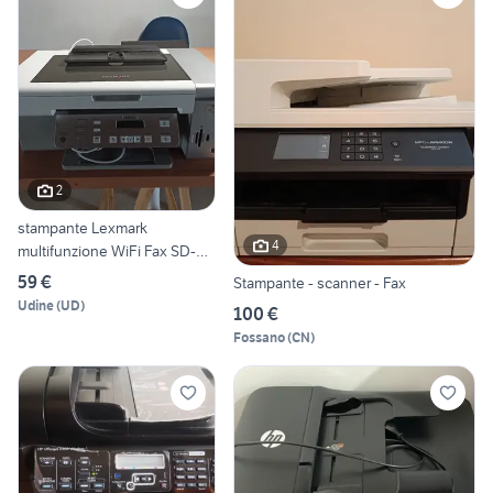
2
stampante Lexmark
4
multifunzione WiFi Fax SD-
card
59 €
Stampante - scanner - Fax
Udine
(
UD
)
100 €
Fossano
(
CN
)