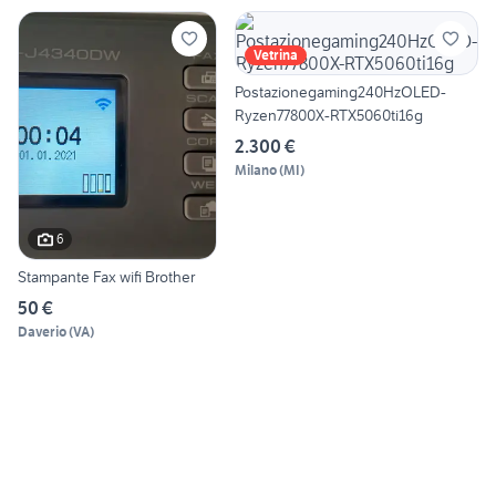
Vetrina
Postazionegaming240HzOLED-
Ryzen77800X-RTX5060ti16g
2.300 €
Milano
(
MI
)
6
Stampante Fax wifi Brother
50 €
Daverio
(
VA
)