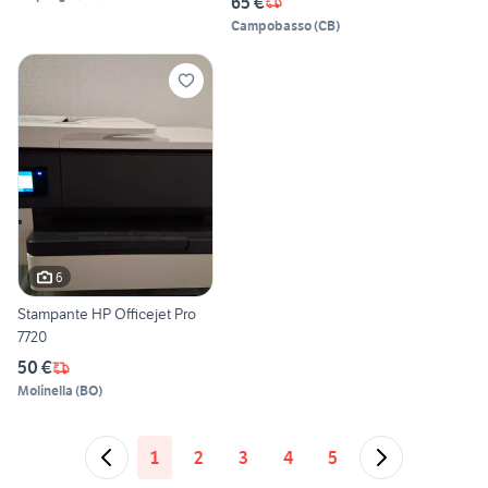
65 €
Campobasso
(
CB
)
6
Stampante HP Officejet Pro
7720
50 €
Molinella
(
BO
)
1
2
3
4
5