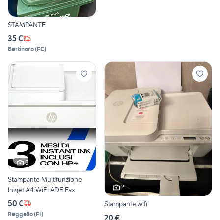
STAMPANTE
35 €
Bertinoro
(
FC
)
5
Stampante Multifunzione
2
Inkjet A4 WiFi ADF Fax
50 €
Stampante wifi
Reggello
(
FI
)
20 €