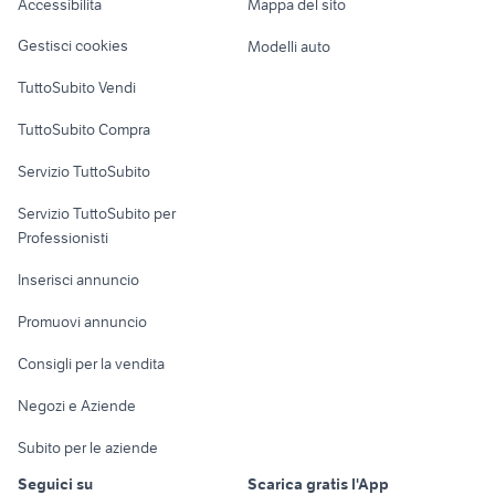
Accessibilità
Mappa del sito
Loft, mansarde e
Veicoli commerciali
altro
Gestisci cookies
Modelli auto
Case vacanza
TuttoSubito Vendi
Uffici e Locali
TuttoSubito Compra
commerciali
Servizio TuttoSubito
elettronica
per la casa e la
sports e hobby
Servizio TuttoSubito per
persona
Informatica
Animali
Professionisti
Arredamento e
Console e
Accessori per
Casalinghi
Inserisci annuncio
Videogiochi
animali
Elettrodomestici
Promuovi annuncio
Audio/Video
Musica e Film
Giardino e Fai da te
Consigli per la vendita
Fotografia
Libri e Riviste
Abbigliamento e
Negozi e Aziende
Telefonia
Strumenti Musicali
Accessori
Subito per le aziende
Sports
Tutto per i bambini
Seguici su
Scarica gratis l'App