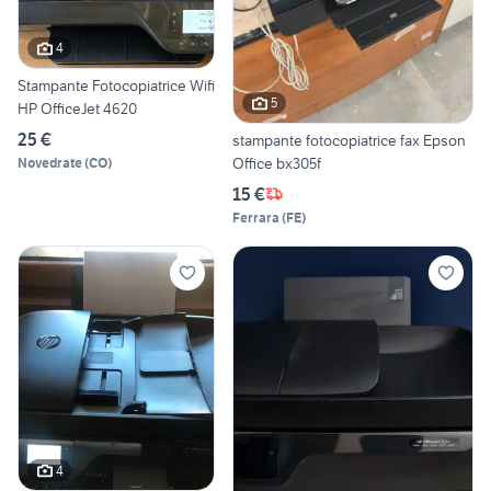
4
Stampante Fotocopiatrice Wifi
5
HP OfficeJet 4620
25 €
stampante fotocopiatrice fax Epson
Office bx305f
Novedrate
(
CO
)
15 €
Ferrara
(
FE
)
4