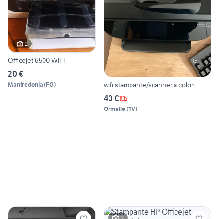
2
Officejet 6500 WIFI
20 €
wifi stampante/scanner a colori
Manfredonia
(
FG
)
40 €
Ormelle
(
TV
)
2