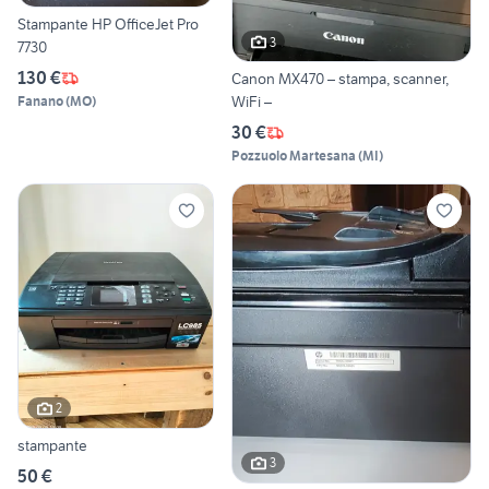
Stampante HP OfficeJet Pro
3
7730
130 €
Canon MX470 – stampa, scanner,
WiFi –
Fanano
(
MO
)
30 €
Pozzuolo Martesana
(
MI
)
2
stampante
3
50 €