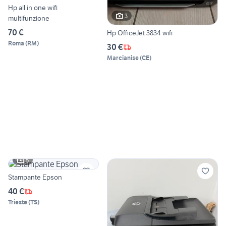
Hp all in one wifi
3
multifunzione
70 €
Hp OfficeJet 3834 wifi
Roma
(
RM
)
30 €
Marcianise
(
CE
)
5
Stampante Epson
40 €
Trieste
(
TS
)